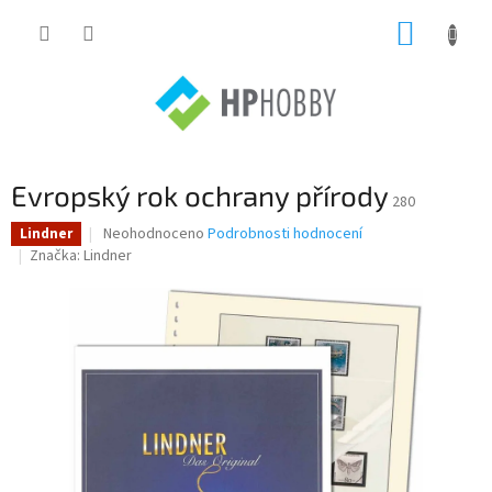
Přejít
NÁKUP
na
obsah
KOŠÍK
Evropský rok ochrany přírody
280
Průměrné
Neohodnoceno
Podrobnosti hodnocení
Lindner
hodnocení
Značka:
Lindner
produktu
je
0,0
z
5
hvězdiček.