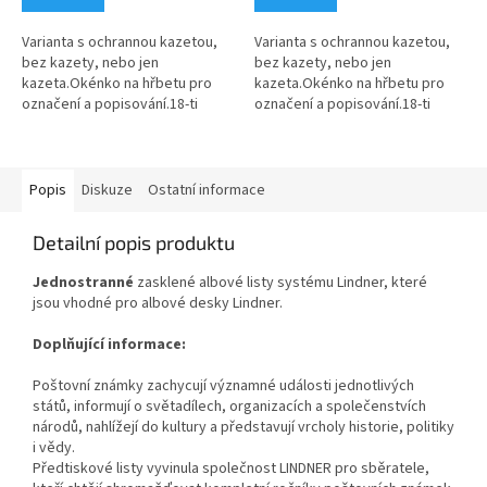
Varianta s ochrannou kazetou,
Varianta s ochrannou kazetou,
bez kazety, nebo jen
bez kazety, nebo jen
kazeta.Okénko na hřbetu pro
kazeta.Okénko na hřbetu pro
označení a popisování.18-ti
označení a popisování.18-ti
kroužkový mechanizmus.2
kroužkový mechanizmus.2
zvedáky listů zabraňují přehnutí
zvedáky listů zabraňují přehnutí
listů.Formát...
listů.Formát...
Popis
Diskuze
Ostatní informace
Detailní popis produktu
Jednostranné
zasklené albové listy systému Lindner, které
jsou vhodné pro albové desky Lindner.
Doplňující informace:
Poštovní známky zachycují významné události jednotlivých
států, informují o světadílech, organizacích a společenstvích
národů, nahlížejí do kultury a představují vrcholy historie, politiky
i vědy.
Předtiskové listy vyvinula společnost LINDNER pro sběratele,