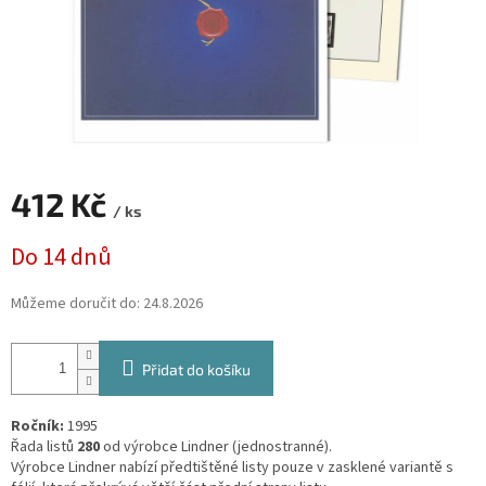
412 Kč
/ ks
Měrná
Do 14 dnů
cena:
Můžeme doručit do:
24.8.2026
Přidat do košíku
Ročník:
1995
Řada listů
280
od výrobce Lindner (jednostranné).
Výrobce Lindner nabízí předtištěné listy pouze v zasklené variantě s