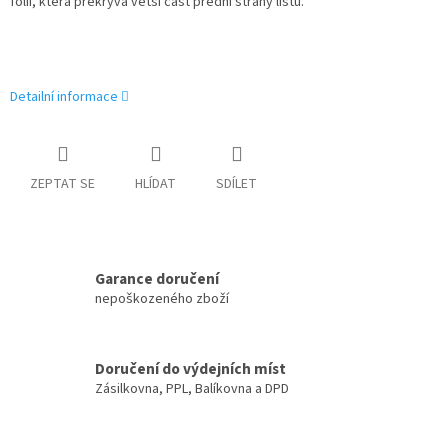
fólií, která překrývá větší část přední strany listu.
Detailní informace
ZEPTAT SE
HLÍDAT
SDÍLET
Garance doručení
nepoškozeného zboží
Doručení do výdejních míst
Zásilkovna, PPL, Balíkovna a DPD