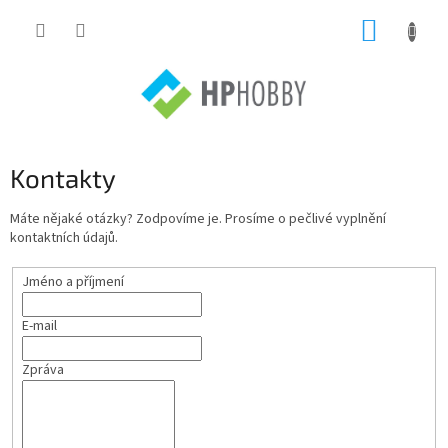
Přejít
NÁKUP
na
obsah
KOŠÍK
Kontakty
Máte nějaké otázky? Zodpovíme je. Prosíme o pečlivé vyplnění
kontaktních údajů.
Jméno a příjmení
E-mail
Zpráva