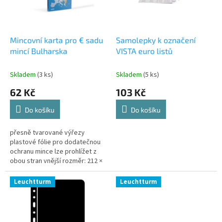
k
p
t
r
ů
o
d
Mincovní karta pro € sadu
Samolepky k označení
u
mincí Bulharska
VISTA euro listů
k
t
Skladem
(3 ks)
Skladem
(5 ks)
ů
62 Kč
103 Kč
Do košíku
Do košíku
přesně tvarované výřezy
plastové fólie pro dodatečnou
ochranu mince lze prohlížet z
obou stran vnější rozměr: 212 ×
144 mm (š/v)
Leuchtturm
Leuchtturm