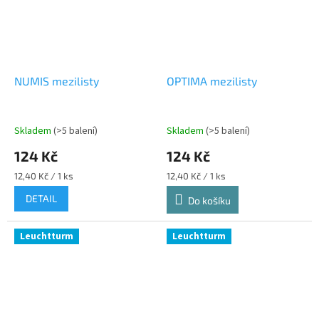
NUMIS mezilisty
OPTIMA mezilisty
Skladem
(>5 balení)
Skladem
(>5 balení)
124 Kč
124 Kč
Měrná
Měrná
12,40 Kč / 1 ks
12,40 Kč / 1 ks
cena:
cena:
DETAIL
Do košíku
Leuchtturm
Leuchtturm