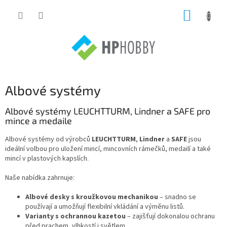
Přejít
NÁKUP
na
obsah
KOŠÍK
Albové systémy
Albové systémy LEUCHTTURM, Lindner a SAFE pro
mince a medaile
Albové systémy od výrobců
LEUCHTTURM
,
Lindner
a
SAFE
jsou
ideální volbou pro uložení mincí, mincovních rámečků, medailí a také
mincí v plastových kapslích.
Naše nabídka zahrnuje:
Albové desky s kroužkovou mechanikou
– snadno se
používají a umožňují flexibilní vkládání a výměnu listů.
Varianty s ochrannou kazetou
– zajišťují dokonalou ochranu
před prachem, vlhkostí i světlem.