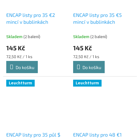
ENCAP listy pro 35 €2
ENCAP listy pro 35 €5
mincí v bublinkách
mincí v bublinkách
Skladem
(2 balení)
Skladem
(2 balení)
145 Kč
145 Kč
Měrná
Měrná
72,50 Kč / 1 ks
72,50 Kč / 1 ks
cena:
cena:
Do košíku
Do košíku
Leuchtturm
Leuchtturm
ENCAP listy pro 35 půl $
ENCAP listy pro 48 €1