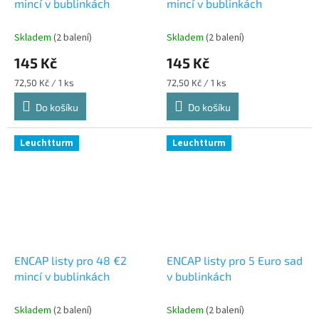
mincí v bublinkách
mincí v bublinkách
Skladem
(2 balení)
Skladem
(2 balení)
145 Kč
145 Kč
Měrná
Měrná
72,50 Kč / 1 ks
72,50 Kč / 1 ks
cena:
cena:
Do košíku
Do košíku
Leuchtturm
Leuchtturm
ENCAP listy pro 48 €2
ENCAP listy pro 5 Euro sad
mincí v bublinkách
v bublinkách
Skladem
(2 balení)
Skladem
(2 balení)