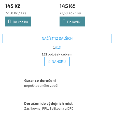
145 Kč
145 Kč
Měrná
Měrná
72,50 Kč / 1 ks
72,50 Kč / 1 ks
cena:
cena:
Do košíku
Do košíku
NAČÍST 12 DALŠÍCH
S
1
13
t
O
r
152
položek celkem
v
á
l
NAHORU
n
á
k
d
o
v
a
á
Garance doručení
c
n
í
nepoškozeného zboží
í
p
r
v
Doručení do výdejních míst
k
Zásilkovna, PPL, Balíkovna a DPD
y