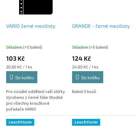
VARIO černé mezilisty
GRANDE - černé mezilisty
Skladem
(>5 balení)
Skladem
(>5 balení)
103 Kč
124 Kč
Měrná
Měrná
20,60 Kč / 1 ks
24,80 Kč / 1 ks
cena:
cena:
Do košíku
Do košíku
Pro vizuální oddělení vaší sbírky
Balení 5 kusů.
Vyrobeno z černé fólie Vhodné
pro všechny kroužkové
pořadače VARIO
Leuchtturm
Leuchtturm