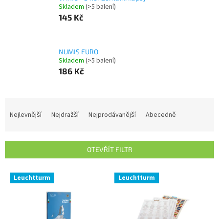
Skladem
(>5 balení)
145 Kč
NUMIS EURO
Skladem
(>5 balení)
186 Kč
Ř
a
Nejlevnější
Nejdražší
Nejprodávanější
Abecedně
z
e
n
OTEVŘÍT FILTR
í
p
V
r
Leuchtturm
Leuchtturm
ý
o
p
d
i
u
s