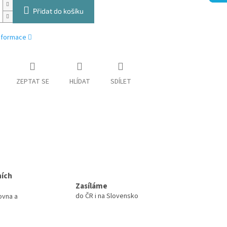
Přidat do košíku
informace
ZEPTAT SE
HLÍDAT
SDÍLET
ních
Zasíláme
do ČR i na Slovensko
ovna a