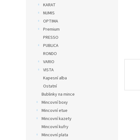
n
KARAT
e
NUMIS
l
OPTIMA
Premium
PRESSO
PUBLICA
RONDO
VARIO
VISTA
Kapesní alba
Ostatní
Bublinky na mince
Mincovní boxy
Mincovní etue
Mincovní kazety
Mincovní kufry
Mincovní plata