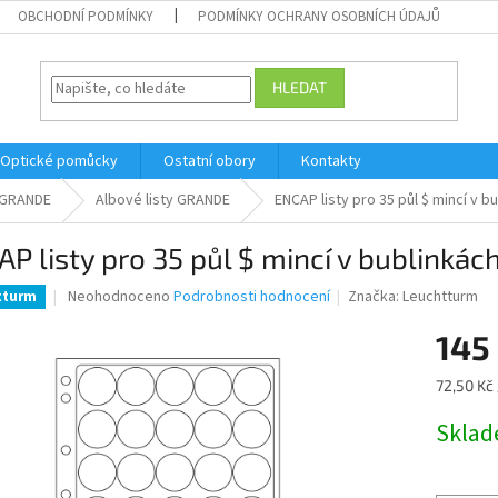
OBCHODNÍ PODMÍNKY
PODMÍNKY OCHRANY OSOBNÍCH ÚDAJŮ
HLEDAT
Optické pomůcky
Ostatní obory
Kontakty
GRANDE
Albové listy GRANDE
ENCAP listy pro 35 půl $ mincí v b
P listy pro 35 půl $ mincí v bublinkác
Průměrné
Neohodnoceno
Podrobnosti hodnocení
Značka:
Leuchtturm
tturm
hodnocení
produktu
145
je
0,0
Měrná
72,50 Kč 
z
cena:
5
Skla
hvězdiček.