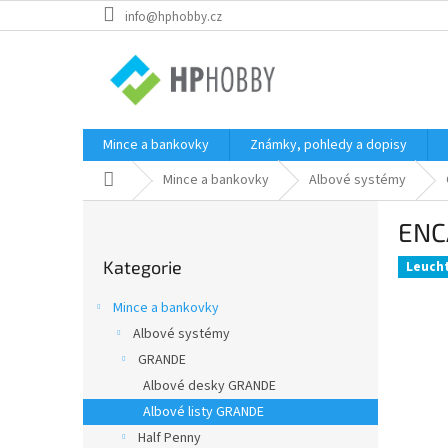
Přejít
info@hphobby.cz
na
obsah
Mince a bankovky
Známky, pohledy a dopisy
Domů
Mince a bankovky
Albové systémy
P
ENCA
o
Přeskočit
s
Kategorie
kategorie
Leuch
t
r
Mince a bankovky
a
Albové systémy
n
GRANDE
n
í
Albové desky GRANDE
p
Albové listy GRANDE
a
Half Penny