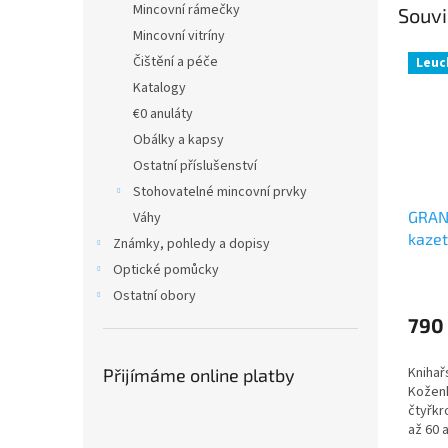
Mincovní rámečky
Souvi
Mincovní vitríny
Čištění a péče
Leuc
Katalogy
€0 anuláty
Obálky a kapsy
Ostatní příslušenství
Stohovatelné mincovní prvky
GRAN
Váhy
kaze
Známky, pohledy a dopisy
Optické pomůcky
Ostatní obory
790
Knihař
Přijímáme online platby
Kožen
čtyřkr
až 60 a