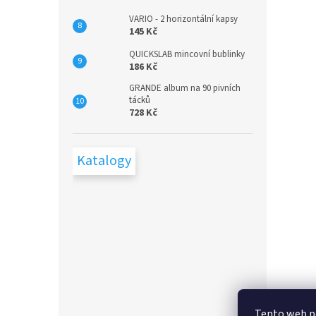
VARIO - 2 horizontální kapsy
145 Kč
QUICKSLAB mincovní bublinky
186 Kč
GRANDE album na 90 pivních
tácků
728 Kč
Katalogy
Tento web p