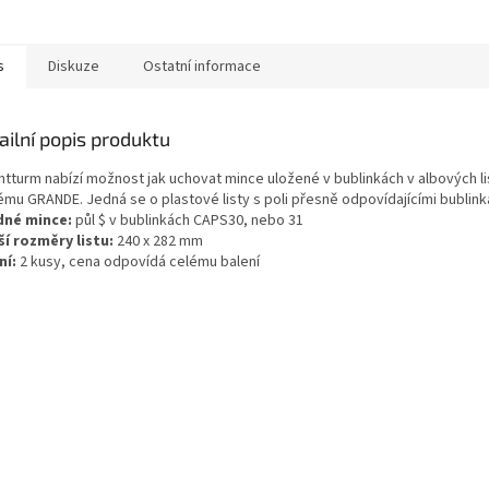
ušťce vkládaných
entů)
s
Diskuze
Ostatní informace
ailní popis produktu
htturm nabízí možnost jak uchovat mince uložené v bublinkách v albových l
ému GRANDE. Jedná se o plastové listy s poli přesně odpovídajícími bublin
dné mince:
půl $ v bublinkách CAPS30, nebo 31
ší rozměry listu:
240 x 282 mm
ní:
2 kusy, cena odpovídá celému balení