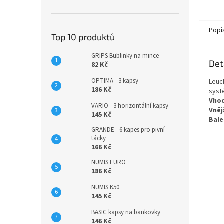
na tlo
dokum
Popi
Top 10 produktů
GRIPS Bublinky na mince
Det
82 Kč
OPTIMA - 3 kapsy
Leuc
186 Kč
syst
Vho
VARIO - 3 horizontální kapsy
Vněj
145 Kč
Bale
GRANDE - 6 kapes pro pivní
tácky
166 Kč
NUMIS EURO
186 Kč
NUMIS K50
145 Kč
BASIC kapsy na bankovky
146 Kč