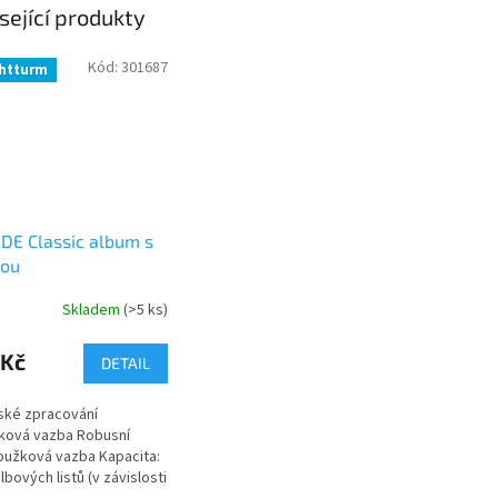
sející produkty
Kód:
301687
htturm
DE Classic album s
tou
Skladem
(>5 ks)
 Kč
DETAIL
ské zpracování
ková vazba Robusní
oužková vazba Kapacita:
lbových listů (v závislosti