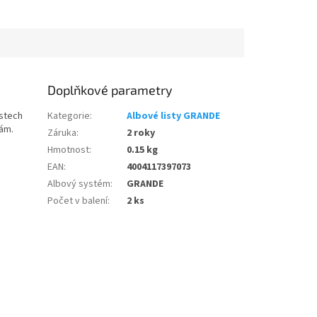
Doplňkové parametry
istech
Kategorie
:
Albové listy GRANDE
kám.
Záruka
:
2 roky
Hmotnost
:
0.15 kg
EAN
:
4004117397073
Albový systém
:
GRANDE
Počet v balení
:
2 ks