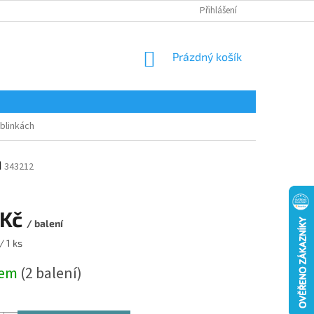
Přihlášení
NÁKUPNÍ
Prázdný košík
KOŠÍK
ublinkách
h
343212
 Kč
/ balení
/ 1 ks
dem
(2 balení)