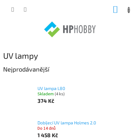
Přejít
NÁKUP
na
obsah
KOŠÍK
UV lampy
Nejprodávanější
UV lampa L80
Skladem
(4 ks)
374 Kč
Dobíjecí UV lampa Holmes 2.0
Do 14 dnů
1 458 Kč