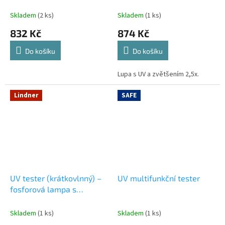
Skladem
(2 ks)
Skladem
(1 ks)
832 Kč
874 Kč
Do košíku
Do košíku
Lupa s UV a zvětšením 2,5x.
Lindner
SAFE
UV tester (krátkovlnný) –
UV multifunkční tester
fosforová lampa s
výklopným stojánkem
Skladem
(1 ks)
Skladem
(1 ks)