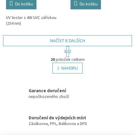
Do košíku
Do košíku
UV tester s 4W UVC zářivkou
(254 nm)
NAČÍST 8 DALŠÍCH
S
1
2
t
O
r
20
položek celkem
v
á
l
NAHORU
n
á
k
d
o
v
a
á
Garance doručení
c
n
í
nepoškozeného zboží
í
p
r
v
Doručení do výdejních míst
k
Zásilkovna, PPL, Balíkovna a DPD
y
v