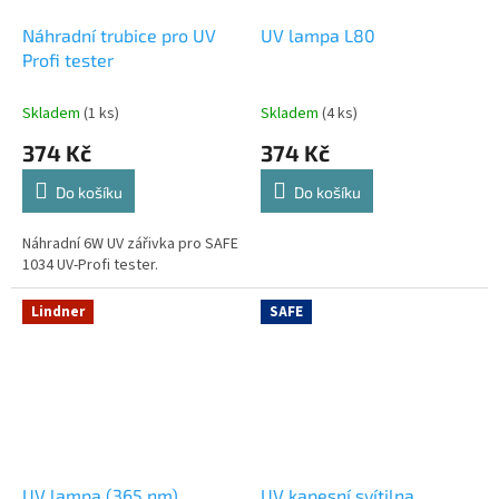
Náhradní trubice pro UV
UV lampa L80
Profi tester
Skladem
(1 ks)
Skladem
(4 ks)
374 Kč
374 Kč
Do košíku
Do košíku
Náhradní 6W UV zářivka pro SAFE
1034 UV-Profi tester.
Lindner
SAFE
UV lampa (365 nm)
UV kapesní svítilna