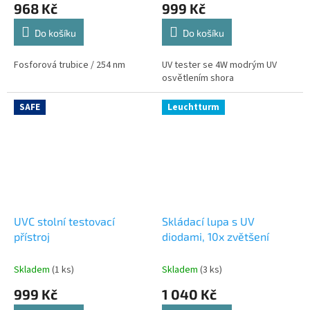
968 Kč
999 Kč
Do košíku
Do košíku
Fosforová trubice / 254 nm
UV tester se 4W modrým UV
osvětlením shora
SAFE
Leuchtturm
UVC stolní testovací
Skládací lupa s UV
přístroj
diodami, 10x zvětšení
Skladem
(1 ks)
Skladem
(3 ks)
999 Kč
1 040 Kč