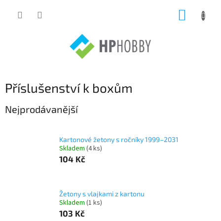
Přejít
NÁKUP
na
obsah
KOŠÍK
Příslušenství k boxům
Nejprodávanější
Kartonové žetony s ročníky 1999–2031
Skladem
(4 ks)
104 Kč
Žetony s vlajkami z kartonu
Skladem
(1 ks)
103 Kč