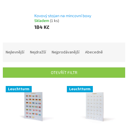
Kovový stojan na mincovní boxy
Skladem
(1 ks)
184 Kč
Ř
a
Nejlevnější
Nejdražší
Nejprodávanější
Abecedně
z
e
n
OTEVŘÍT FILTR
í
p
V
r
Leuchtturm
Leuchtturm
ý
o
p
d
i
u
s
k
p
t
r
ů