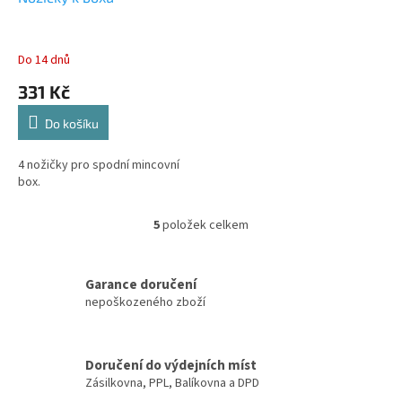
Do 14 dnů
331 Kč
Do košíku
4 nožičky pro spodní mincovní
box.
5
položek celkem
O
v
l
á
Garance doručení
d
nepoškozeného zboží
a
c
í
Doručení do výdejních míst
p
Zásilkovna, PPL, Balíkovna a DPD
r