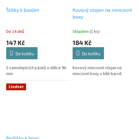
Štítky k boxům
Kovový stojan na mincovní
boxy
Do 14 dnů
Skladem
(1 ks)
147 Kč
184 Kč
Do košíku
Do košíku
5 samolepících pásků o délce 90
Kovový mincovní stojan na
mm
mincovní boxy v bílé barvě.
Lindner
Nožičky k boxu