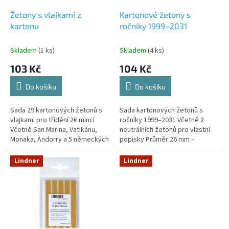
o
d
Žetony s vlajkami z
Kartonové žetony s
u
kartonu
ročníky 1999–2031
k
t
Skladem
(1 ks)
Skladem
(4 ks)
ů
103 Kč
104 Kč
Do košíku
Do košíku
Sada 29 kartonových žetonů s
Sada kartonových žetonů s
vlajkami pro třídění 2€ mincí
ročníky 1999–2031 Včetně 2
Včetně San Marina, Vatikánu,
neutrálních žetonů pro vlastní
Monaka, Andorry a 5 německých
popisky Průměr 26 mm –
vlajek Průměr 26 mm – vhodné
vhodné pro alba, plata, kapsle i
pro alba, plata, kapsle i...
boxy
Lindner
Lindner