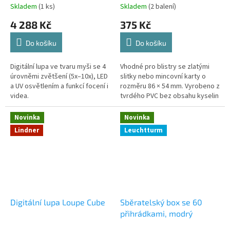
Skladem
(1 ks)
Skladem
(2 balení)
4 288 Kč
375 Kč
Do košíku
Do košíku
Digitální lupa ve tvaru myši se 4
Vhodné pro blistry se zlatými
úrovněmi zvětšení (5x–10x), LED
slitky nebo mincovní karty o
a UV osvětlením a funkcí focení i
rozměru 86 × 54 mm. Vyrobeno z
videa.
tvrdého PVC bez obsahu kyselin
a změkčovadel. Vysoce
transparentní provedení.
Novinka
Novinka
Balení...
Lindner
Leuchtturm
Digitální lupa Loupe Cube
Sběratelský box se 60
přihrádkami, modrý