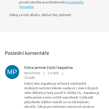
prosím obraťte prostřednictvím
kontaktního
formuláře
.
Děkuji za Vaši důvěru,
Michal Petr, jednatel
Poslední komentáře
Extra jemná čistící kapalina
MP
Michal Petr
|
2.4.2025
|
Čistidlo
Dobrý den, kapalina je určena k odstranění
drobných nečistot (nikoliv oxidace) z mincí různých
slitin. Můžete jí tedy použít k čištění 10,-. Kapalina je
velmi jemná a minci určitě nepoškodí. V případě
jakýchkoliv dalších otázek se na mě kdykoliv
obraťte. Zde je pro informaci návod od výrobce: