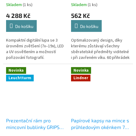
Skladem
(1 ks)
Skladem
(1 ks)
4 288 Kč
562 Kč
Do košíku
Do košíku
Kompaktní digitální lupa se 3
Optimalizovaný design, díky
úrovněmi zvětšení (7x–19x), LED
kterému zůstávají všechny
a UV osvětlením a možností
sběratelské předměty viditelné
pořizování fotografií.
i při zavřeném víku. 60 přihrádek
o rozměrech 50 × 36 × 33 mm.
Pevná kartonová konstrukce...
Novinka
Novinka
Leuchtturm
Lindner
Prezentační rám pro
Papírové kapsy na mince s
mincovní bublinky GRIPS
průhledovým okénkem 70
14–50 mm včetně
× 70 mm