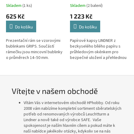
bublinek
Skladem
(1 ks)
Skladem
(2 balení)
625 Kč
1 223 Kč
Do košíku
Do košíku
Prezentační rám se vzorovými
Papírové kapsy LINDNER z
bublinkami GRIPS. Součástí
bezkyselého bílého papíru s
rámečku jsou mincovní bublinky
průhledovým okénkem pro
o průměrech 14–50 mm.
bezpečné uložení a přehlednou
Elegantní dřevěný rám vhodný
prezentaci mincí do průměru 66
pro prodejny a výstavy.
mm. Balení obsahuje 100 kusů.
Celkové...
Vítejte v našem obchodě
Vítám Vás v internetovém obchodě HPhobby. Od roku
2008 vám nabízíme kompletní sortiment sběratelských
potřeb od renomovaných výrobců Leuchtturm a
Lindner a nově také od výrobce SAFE. Vaše
spokojenost je naším hlavním cílem a pokud máte k
naší nabídce jakékoliv otázky, kdykoliv se na nás