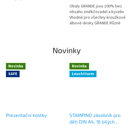
Obaly GRANDE jsou 100% bez
obsahu změkčovadel a kyselin.
Vhodné pro všechny kroužkové
albové desky GRANDE Různé
dělení přihrádek Vnější formát:
242 x 312 mm Balení po 5 kusech
Novinky
Novinka
Novinka
SAFE
Leuchtturm
Prezentační kostky
STAMPINO zásobník pro
děti DIN A4, 16 bílých
stran, tmavě zelený