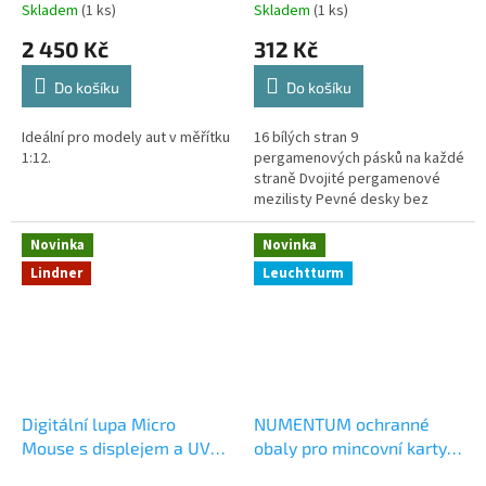
Skladem
(1 ks)
Skladem
(1 ks)
2 450 Kč
312 Kč
Do košíku
Do košíku
Ideální pro modely aut v měřítku
16 bílých stran 9
1:12.
pergamenových pásků na každé
straně Dvojité pergamenové
mezilisty Pevné desky bez
vatování
Novinka
Novinka
Lindner
Leuchtturm
Digitální lupa Micro
NUMENTUM ochranné
Mouse s displejem a UV
obaly pro mincovní karty
osvětlením
nebo zlaté slitky