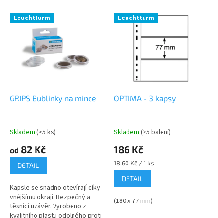
Leuchtturm
Leuchtturm
GRIPS Bublinky na mince
OPTIMA - 3 kapsy
Skladem
(>5 ks)
Skladem
(>5 balení)
82 Kč
186 Kč
od
Měrná
18,60 Kč / 1 ks
DETAIL
cena:
DETAIL
Kapsle se snadno otevírají díky
vnějšímu okraji. Bezpečný a
(180 x 77 mm)
těsnící uzávěr. Vyrobeno z
kvalitního plastu odolného proti