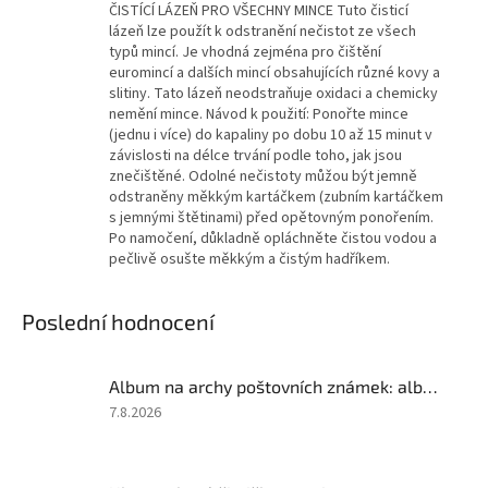
ČISTÍCÍ LÁZEŇ PRO VŠECHNY MINCE Tuto čisticí
lázeň lze použít k odstranění nečistot ze všech
typů mincí. Je vhodná zejména pro čištění
euromincí a dalších mincí obsahujících různé kovy a
slitiny. Tato lázeň neodstraňuje oxidaci a chemicky
nemění mince. Návod k použití: Ponořte mince
(jednu i více) do kapaliny po dobu 10 až 15 minut v
závislosti na délce trvání podle toho, jak jsou
znečištěné. Odolné nečistoty můžou být jemně
odstraněny měkkým kartáčkem (zubním kartáčkem
s jemnými štětinami) před opětovným ponořením.
Po namočení, důkladně opláchněte čistou vodou a
pečlivě osušte měkkým a čistým hadříkem.
Poslední hodnocení
Album na archy poštovních známek: album na archy
Hodnocení
7.8.2026
produktu
je
5