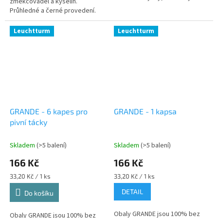
změkčovadel a kyselin.
rozměr odpovídá rozměru
Průhledné a černé provedení.
známky (pásek je o 4 mm větší).
Vhodné pro všechny kroužkové
albové desky VARIO. Různé
Leuchtturm
Leuchtturm
dělení přihrádek....
GRANDE - 6 kapes pro
GRANDE - 1 kapsa
pivní tácky
Skladem
(>5 balení)
Skladem
(>5 balení)
166 Kč
166 Kč
Měrná
Měrná
33,20 Kč / 1 ks
33,20 Kč / 1 ks
cena:
cena:
DETAIL
Do košíku
Obaly GRANDE jsou 100% bez
Obaly GRANDE jsou 100% bez