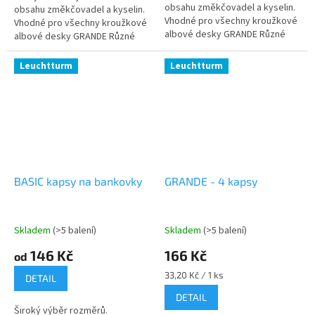
obsahu změkčovadel a kyselin.
obsahu změkčovadel a kyselin.
Vhodné pro všechny kroužkové
Vhodné pro všechny kroužkové
albové desky GRANDE Různé
albové desky GRANDE Různé
dělení přihrádek Vnější formát:
dělení přihrádek Vnější formát:
242 x 312 mm Balení po 5 kusech
242 x 312 mm Balení po 5 kusech
Leuchtturm
Leuchtturm
BASIC kapsy na bankovky
GRANDE - 4 kapsy
Skladem
(>5 balení)
Skladem
(>5 balení)
146 Kč
166 Kč
od
Měrná
33,20 Kč / 1 ks
DETAIL
cena:
DETAIL
Široký výběr rozměrů.