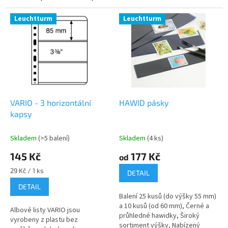
poškrábání.
Leuchtturm
Leuchtturm
VARIO - 3 horizontální
HAWID pásky
kapsy
Skladem
(>5 balení)
Skladem
(4 ks)
145 Kč
177 Kč
od
Měrná
29 Kč / 1 ks
DETAIL
cena:
DETAIL
Balení 25 kusů (do výšky 55 mm)
a 10 kusů (od 60 mm), Černé a
Albové listy VARIO jsou
průhledné hawidky, Široký
vyrobeny z plastu bez
sortiment výšky, Nabízený