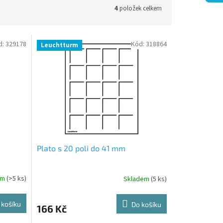
4
položek celkem
d:
329178
Kód:
318864
Leuchtturm
Plato s 20 poli do 41 mm
em
(>5 ks)
Skladem
(5 ks)
 košíku
Do košíku
166 Kč