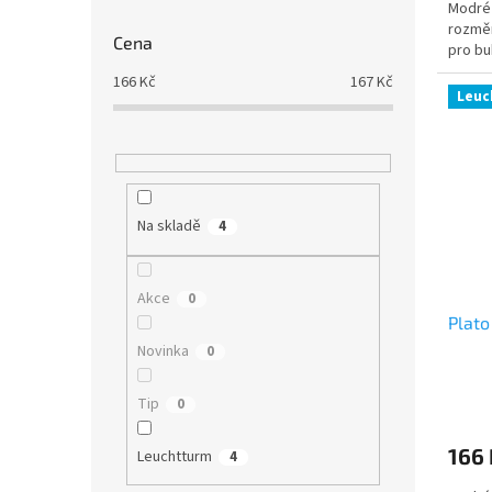
Modré 
rozměr
Cena
pro bu
166
Kč
167
Kč
Leuc
Na skladě
4
Akce
0
Plato
Novinka
0
Tip
0
166 
Leuchtturm
4