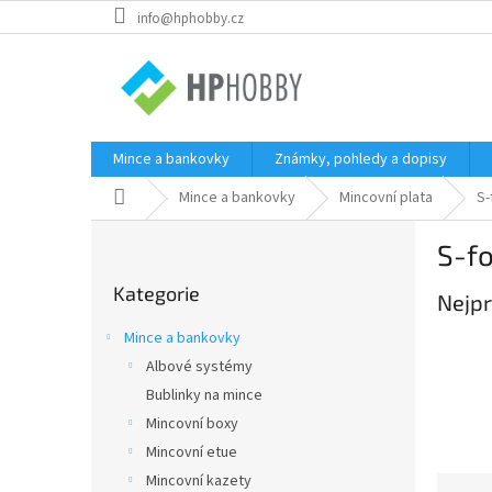
Přejít
info@hphobby.cz
na
obsah
Mince a bankovky
Známky, pohledy a dopisy
Domů
Mince a bankovky
Mincovní plata
S-
P
S-f
o
Přeskočit
s
Kategorie
kategorie
Nejpr
t
r
Mince a bankovky
a
Albové systémy
n
Bublinky na mince
n
í
Mincovní boxy
p
Mincovní etue
a
Mincovní kazety
Ř