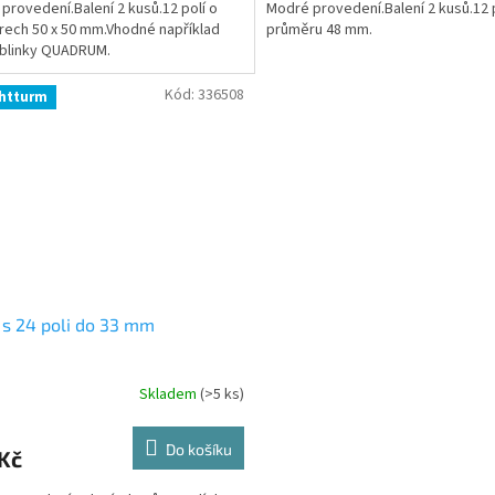
provedení.Balení 2 kusů.12 polí o
Modré provedení.Balení 2 kusů.12 
ech 50 x 50 mm.Vhodné například
průměru 48 mm.
blinky QUADRUM.
Kód:
336508
htturm
 s 24 poli do 33 mm
Skladem
(>5 ks)
Do košíku
Kč