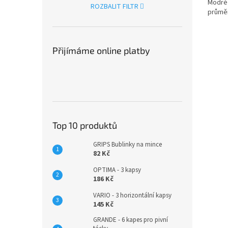
Modré 
ROZBALIT FILTR
průmě
Přijímáme online platby
Top 10 produktů
GRIPS Bublinky na mince
82 Kč
OPTIMA - 3 kapsy
186 Kč
VARIO - 3 horizontální kapsy
145 Kč
GRANDE - 6 kapes pro pivní