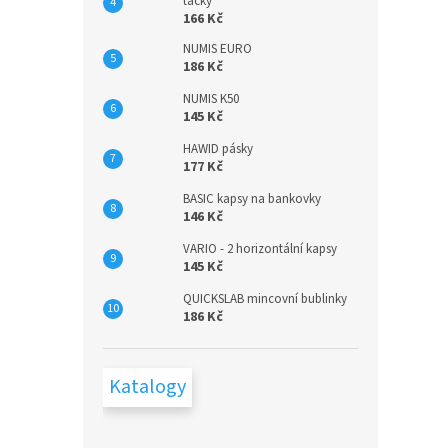
tácky
166 Kč
NUMIS EURO
186 Kč
NUMIS K50
145 Kč
HAWID pásky
177 Kč
BASIC kapsy na bankovky
146 Kč
VARIO - 2 horizontální kapsy
145 Kč
QUICKSLAB mincovní bublinky
186 Kč
Katalogy