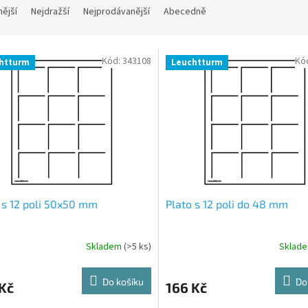
nější
Nejdražší
Nejprodávanější
Abecedně
Kód:
343108
Kó
htturm
Leuchtturm
 s 12 poli 50x50 mm
Plato s 12 poli do 48 mm
Skladem
(>5 ks)
Sklad
Do košíku
Do
Kč
166 Kč