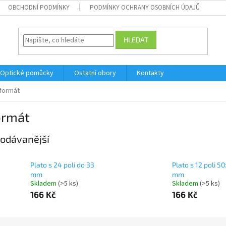
OBCHODNÍ PODMÍNKY
PODMÍNKY OCHRANY OSOBNÍCH ÚDAJŮ
HLEDAT
Optické pomůcky
Ostatní obory
Kontakty
formát
ormát
odávanější
Plato s 24 poli do 33
Plato s 12 poli 5
mm
mm
Skladem
(>5 ks)
Skladem
(>5 ks)
166 Kč
166 Kč