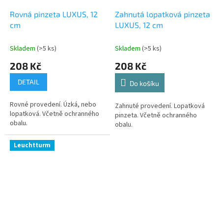
Rovná pinzeta LUXUS, 12
Zahnutá lopatková pinzeta
cm
LUXUS, 12 cm
Skladem
(>5 ks)
Skladem
(>5 ks)
208 Kč
208 Kč
DETAIL
Do košíku
Rovné provedení. Úzká, nebo
Zahnuté provedení. Lopatková
lopatková. Včetně ochranného
pinzeta. Včetně ochranného
obalu.
obalu.
Leuchtturm