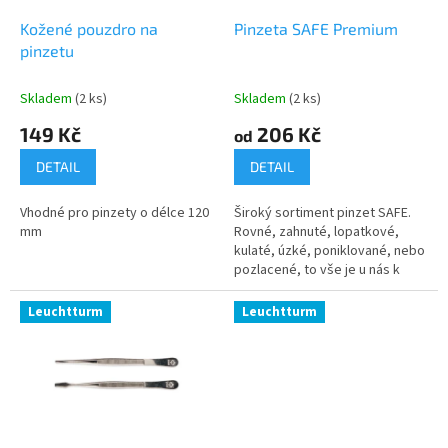
o
d
Kožené pouzdro na
Pinzeta SAFE Premium
u
pinzetu
k
t
Skladem
(2 ks)
Skladem
(2 ks)
ů
149 Kč
206 Kč
od
DETAIL
DETAIL
Vhodné pro pinzety o délce 120
Široký sortiment pinzet SAFE.
mm
Rovné, zahnuté, lopatkové,
kulaté, úzké, poniklované, nebo
pozlacené, to vše je u nás k
dispozici.
Leuchtturm
Leuchtturm