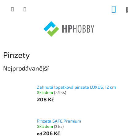
Přejít
NÁKUP
na
obsah
KOŠÍK
Pinzety
Nejprodávanější
Zahnutá lopatková pinzeta LUXUS, 12 cm
Skladem
(>5 ks)
208 Kč
Pinzeta SAFE Premium
Skladem
(2 ks)
206 Kč
od