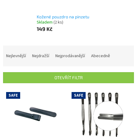
Kožené pouzdro na pinzetu
Skladem
(2 ks)
149 Kč
Ř
a
Nejlevnější
Nejdražší
Nejprodávanější
Abecedně
z
e
n
OTEVŘÍT FILTR
í
p
V
r
SAFE
SAFE
ý
o
p
d
i
u
s
k
p
t
r
ů