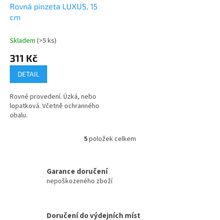
Rovná pinzeta LUXUS, 15
cm
Skladem
(>5 ks)
311 Kč
DETAIL
Rovné provedení. Úzká, nebo
lopatková. Včetně ochranného
obalu.
5
položek celkem
O
v
l
á
Garance doručení
d
nepoškozeného zboží
a
c
í
Doručení do výdejních míst
p