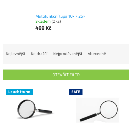
Multifunkční lupa 10× / 25×
Skladem
(2 ks)
499 Kč
Ř
a
Nejlevnější
Nejdražší
Nejprodávanější
Abecedně
z
e
n
OTEVŘÍT FILTR
í
p
V
r
Leuchtturm
SAFE
ý
o
p
d
i
u
s
k
p
t
r
ů