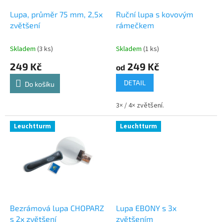
o
d
Lupa, průměr 75 mm, 2,5x
Ruční lupa s kovovým
u
zvětšení
rámečkem
k
t
Skladem
(3 ks)
Skladem
(1 ks)
ů
249 Kč
249 Kč
od
DETAIL
Do košíku
3× / 4× zvětšení.
Leuchtturm
Leuchtturm
Bezrámová lupa CHOPARZ
Lupa EBONY s 3x
s 2x zvětšení
zvětšením