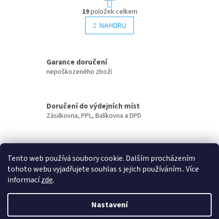
t
O
r
19
položek celkem
v
á
l
NAHORU
n
á
k
d
o
v
a
á
Garance doručení
c
n
í
nepoškozeného zboží
í
p
r
v
Doručení do výdejních míst
k
Zásilkovna, PPL, Balíkovna a DPD
y
v
ý
p
Zasíláme
i
Tento web používá soubory cookie. Dalším procházením
do ČR i na Slovensko
s
tohoto webu vyjadřujete souhlas s jejich používáním.. Více
u
informací
zde
.
Z
á
Nastavení
Vytvořil Shoptet
p