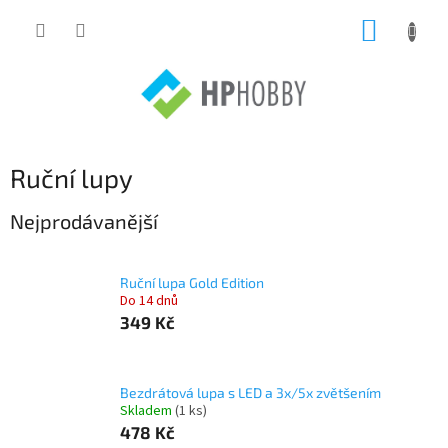
Přejít
NÁKUP
na
obsah
KOŠÍK
Ruční lupy
Nejprodávanější
Ruční lupa Gold Edition
Do 14 dnů
349 Kč
Bezdrátová lupa s LED a 3x/5x zvětšením
Skladem
(1 ks)
478 Kč