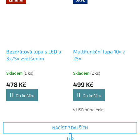
Lindner
SAFE
Bezdrátová lupa s LED a
Multifunkční lupa 10× /
3x/5x zvětšením
25×
Skladem
(1 ks)
Skladem
(2 ks)
478 Kč
499 Kč
Do košíku
Do košíku
s USB připojením
NAČÍST 7 DALŠÍCH
S
1
2