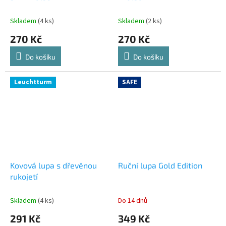
Skladem
(4 ks)
Skladem
(2 ks)
270 Kč
270 Kč
Do košíku
Do košíku
Leuchtturm
SAFE
Kovová lupa s dřevěnou
Ruční lupa Gold Edition
rukojetí
Skladem
(4 ks)
Do 14 dnů
291 Kč
349 Kč