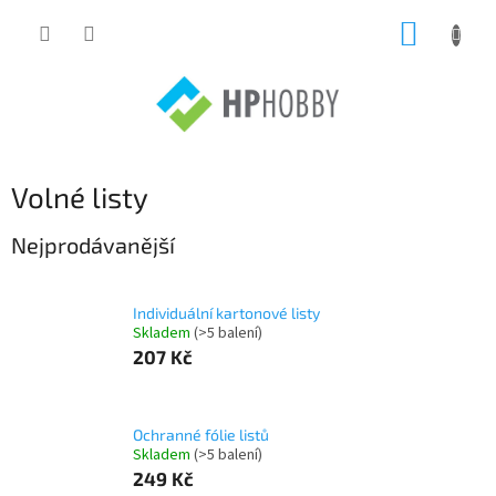
Přejít
NÁKUP
na
obsah
KOŠÍK
Volné listy
Nejprodávanější
Individuální kartonové listy
Skladem
(>5 balení)
207 Kč
Ochranné fólie listů
Skladem
(>5 balení)
249 Kč