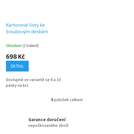
Kartonové listy ke
šroubovým deskám
Skladem
(2 balení)
698 Kč
DETAIL
Dostupné ve variantě se 6 a 10
pásky na list.
5
položek celkem
O
v
l
á
Garance doručení
d
nepoškozeného zboží
a