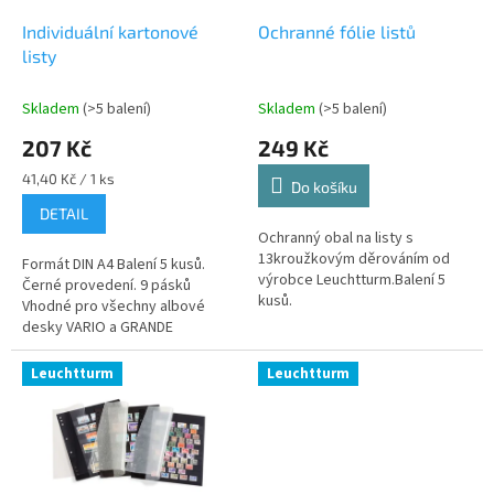
o
d
Individuální kartonové
Ochranné fólie listů
u
listy
k
t
Skladem
(>5 balení)
Skladem
(>5 balení)
ů
207 Kč
249 Kč
Měrná
41,40 Kč / 1 ks
Do košíku
cena:
DETAIL
Ochranný obal na listy s
13kroužkovým děrováním od
Formát DIN A4 Balení 5 kusů.
výrobce Leuchtturm.Balení 5
Černé provedení. 9 pásků
kusů.
Vhodné pro všechny albové
desky VARIO a GRANDE
Leuchtturm
Leuchtturm