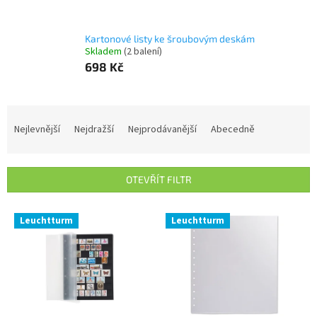
Kartonové listy ke šroubovým deskám
Skladem
(2 balení)
698 Kč
Ř
a
Nejlevnější
Nejdražší
Nejprodávanější
Abecedně
z
e
n
OTEVŘÍT FILTR
í
p
V
r
Leuchtturm
Leuchtturm
ý
o
p
d
i
u
s
k
p
t
r
ů