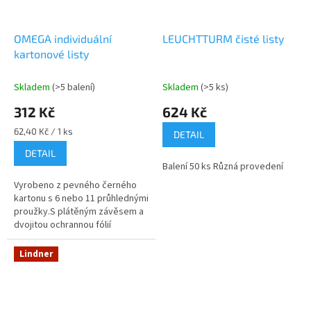
OMEGA individuální
LEUCHTTURM čisté listy
kartonové listy
Skladem
(>5 balení)
Skladem
(>5 ks)
312 Kč
624 Kč
Měrná
62,40 Kč / 1 ks
DETAIL
cena:
DETAIL
Balení 50 ks Různá provedení
Vyrobeno z pevného černého
kartonu s 6 nebo 11 průhlednými
proužky.S plátěným závěsem a
dvojitou ochrannou fólií
(pergamenovou nebo
průhlednou).Vnější formát: 252 x
Lindner
303 mm