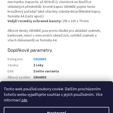
mechanika. Kapacita: až 60 listů (v závislosti na tloušťce
vkládaných předmětů). Kromě kapes GRANDE pojme tento
kroužkový pořadač také všechny standardní průhledné kapsy
formátu A4 (Leitz apod.).
Vnější rozměry ochranné kazety:
295 x 335 x 70 mm
Albové desky GRANDE jsou proto ideální pro ukládání známek,
bankovek, mincí v mincovních rámečcích, sešitků známek a
všech dokumentů ve formátu A4.
Doplňkové parametry
Kategorie
:
GRANDE
Záruka
:
2 roky
EAN
:
Zvolte variantu
Albový systém
:
GRANDE
Výrobce
:
Leuchtturm
Tento web používá soubory cookie. Dalším procházením
Albový systém
:
GRANDE
tohoto webu vyjadřujete souhlas s jejich používáním.. Více
informací
zde
.
Z
á