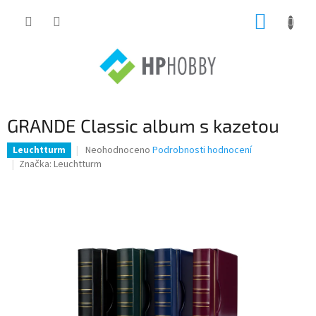
Přejít
NÁKUP
na
obsah
KOŠÍK
GRANDE Classic album s kazetou
Průměrné
Neohodnoceno
Podrobnosti hodnocení
Leuchtturm
hodnocení
Značka:
Leuchtturm
produktu
je
0,0
z
5
hvězdiček.