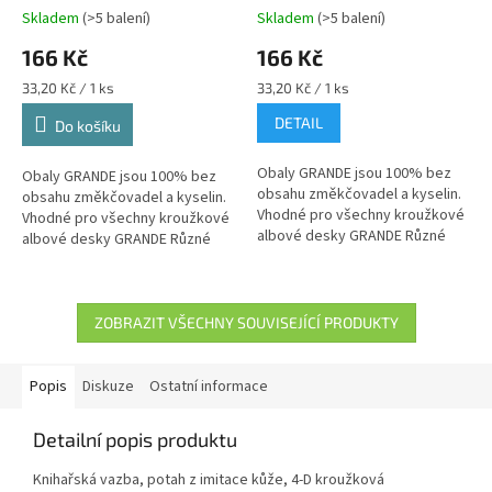
Skladem
(>5 balení)
Skladem
(>5 balení)
166 Kč
166 Kč
Měrná
Měrná
33,20 Kč / 1 ks
33,20 Kč / 1 ks
cena:
cena:
DETAIL
Do košíku
Obaly GRANDE jsou 100% bez
Obaly GRANDE jsou 100% bez
obsahu změkčovadel a kyselin.
obsahu změkčovadel a kyselin.
Vhodné pro všechny kroužkové
Vhodné pro všechny kroužkové
albové desky GRANDE Různé
albové desky GRANDE Různé
dělení přihrádek Vnější formát:
dělení přihrádek Vnější formát:
242 x 312 mm Balení po 5 kusech
242 x 312 mm Balení po 5 kusech
ZOBRAZIT VŠECHNY SOUVISEJÍCÍ PRODUKTY
Popis
Diskuze
Ostatní informace
Detailní popis produktu
Knihařská vazba, potah z imitace kůže, 4-D kroužková