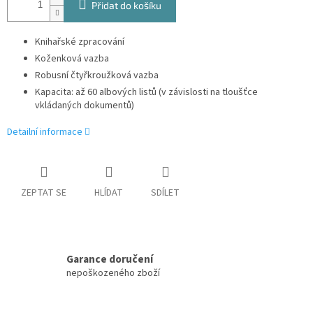
Přidat do košíku
Knihařské zpracování
Koženková vazba
Robusní čtyřkroužková vazba
Kapacita: až 60 albových listů (v závislosti na tloušťce
vkládaných dokumentů)
Detailní informace
ZEPTAT SE
HLÍDAT
SDÍLET
Garance doručení
nepoškozeného zboží