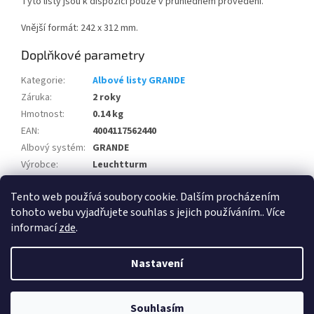
Tyto listy jsou k dispozici pouze v průhledném provedení.
Vnější formát: 242 x 312 mm.
Doplňkové parametry
Kategorie
:
Albové listy GRANDE
Záruka
:
2 roky
Hmotnost
:
0.14 kg
EAN
:
4004117562440
Albový systém
:
GRANDE
Výrobce
:
Leuchtturm
Počet v balení
:
5 ks
Tento web používá soubory cookie. Dalším procházením
Albový systém
:
GRANDE
tohoto webu vyjadřujete souhlas s jejich používáním.. Více
informací
zde
.
Z
á
Nastavení
Vytvořil Shoptet
p
a
t
Souhlasím
Copyright 2026
HPhobby s.r.o.
. Všechna práva vyhrazena.