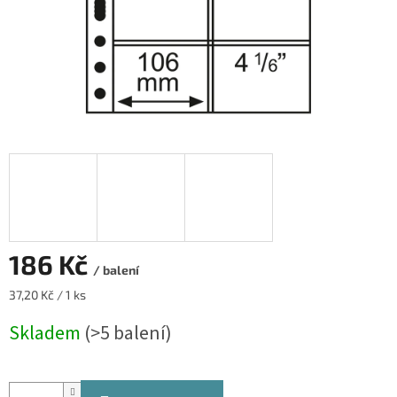
186 Kč
/ balení
Měrná
37,20 Kč / 1 ks
cena:
Skladem
(>5 balení)