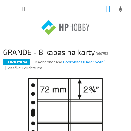
Přejít
NÁKUP
na
obsah
KOŠÍK
GRANDE - 8 kapes na karty
360753
Průměrné
Neohodnoceno
Podrobnosti hodnocení
Leuchtturm
hodnocení
Značka:
Leuchtturm
produktu
je
0,0
z
5
hvězdiček.