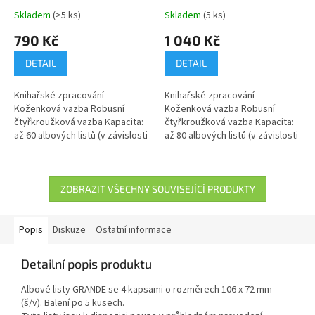
Skladem
(>5 ks)
Skladem
(5 ks)
790 Kč
1 040 Kč
DETAIL
DETAIL
Knihařské zpracování
Knihařské zpracování
Koženková vazba Robusní
Koženková vazba Robusní
čtyřkroužková vazba Kapacita:
čtyřkroužková vazba Kapacita:
až 60 albových listů (v závislosti
až 80 albových listů (v závislosti
na tloušťce vkládaných
na tloušťce vkládaných
dokumentů)
dokumentů)
ZOBRAZIT VŠECHNY SOUVISEJÍCÍ PRODUKTY
Popis
Diskuze
Ostatní informace
Detailní popis produktu
Albové listy GRANDE se 4 kapsami o rozměrech 106 x 72 mm
(š/v). Balení po 5 kusech.