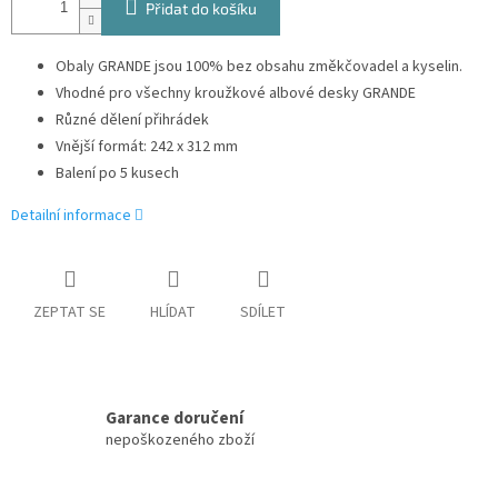
Přidat do košíku
Obaly GRANDE jsou 100% bez obsahu změkčovadel a kyselin.
Vhodné pro všechny kroužkové albové desky GRANDE
Různé dělení přihrádek
Vnější formát: 242 x 312 mm
Balení po 5 kusech
Detailní informace
ZEPTAT SE
HLÍDAT
SDÍLET
Garance doručení
nepoškozeného zboží