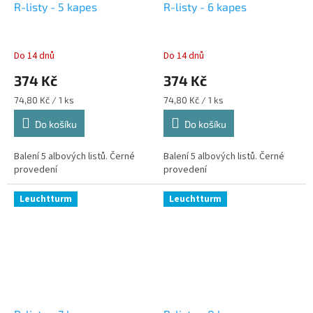
R-listy - 5 kapes
R-listy - 6 kapes
Do 14 dnů
Do 14 dnů
374 Kč
374 Kč
Měrná
Měrná
74,80 Kč / 1 ks
74,80 Kč / 1 ks
cena:
cena:
Do košíku
Do košíku
Balení 5 albových listů. Černé
Balení 5 albových listů. Černé
provedení
provedení
Leuchtturm
Leuchtturm