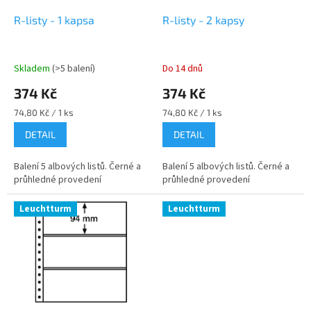
o
d
R-listy - 1 kapsa
R-listy - 2 kapsy
u
k
t
Skladem
(>5 balení)
Do 14 dnů
ů
374 Kč
374 Kč
Měrná
Měrná
74,80 Kč / 1 ks
74,80 Kč / 1 ks
cena:
cena:
DETAIL
DETAIL
Balení 5 albových listů. Černé a
Balení 5 albových listů. Černé a
průhledné provedení
průhledné provedení
Leuchtturm
Leuchtturm