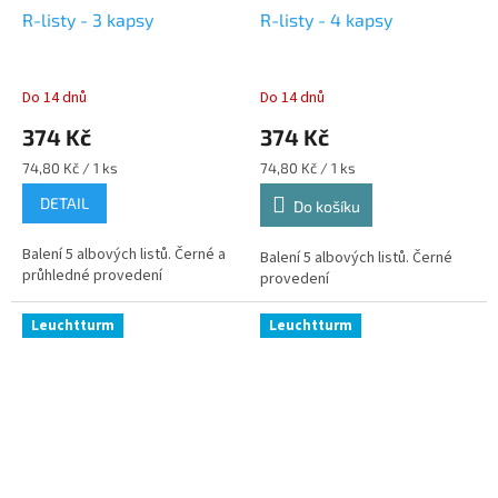
R-listy - 3 kapsy
R-listy - 4 kapsy
Do 14 dnů
Do 14 dnů
374 Kč
374 Kč
Měrná
Měrná
74,80 Kč / 1 ks
74,80 Kč / 1 ks
cena:
cena:
DETAIL
Do košíku
Balení 5 albových listů. Černé a
Balení 5 albových listů. Černé
průhledné provedení
provedení
Leuchtturm
Leuchtturm