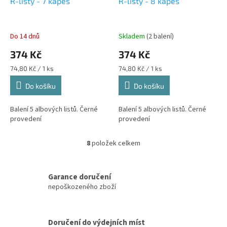
R-listy - 7 kapes
R-listy - 8 kapes
Do 14 dnů
Skladem
(2 balení)
374 Kč
374 Kč
Měrná
Měrná
74,80 Kč / 1 ks
74,80 Kč / 1 ks
cena:
cena:
Do košíku
Do košíku
Balení 5 albových listů. Černé
Balení 5 albových listů. Černé
provedení
provedení
8
položek celkem
O
v
l
á
Garance doručení
d
nepoškozeného zboží
a
c
í
Doručení do výdejních míst
p