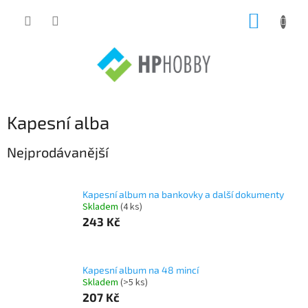
Přejít
NÁKUP
na
obsah
KOŠÍK
Kapesní alba
Nejprodávanější
Kapesní album na bankovky a další dokumenty
Skladem
(4 ks)
243 Kč
Kapesní album na 48 mincí
Skladem
(>5 ks)
207 Kč