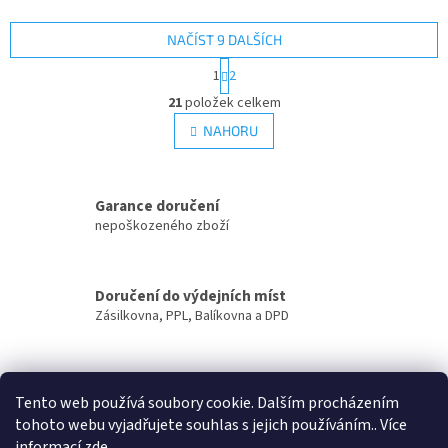
NAČÍST 9 DALŠÍCH
S
1
2
t
O
r
21
položek celkem
v
á
l
NAHORU
n
á
k
d
o
v
a
á
Garance doručení
c
n
í
nepoškozeného zboží
í
p
r
v
Doručení do výdejních míst
k
Zásilkovna, PPL, Balíkovna a DPD
y
v
ý
p
Zasíláme
i
Tento web používá soubory cookie. Dalším procházením
do ČR i na Slovensko
s
tohoto webu vyjadřujete souhlas s jejich používáním.. Více
u
informací
zde
.