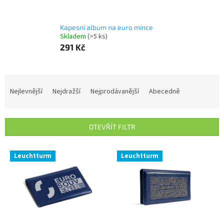
Kapesní album na euro mince
Skladem
(>5 ks)
291 Kč
Ř
a
Nejlevnější
Nejdražší
Nejprodávanější
Abecedně
z
e
n
OTEVŘÍT FILTR
í
p
V
r
Leuchtturm
Leuchtturm
ý
o
p
d
i
u
s
k
p
t
r
ů