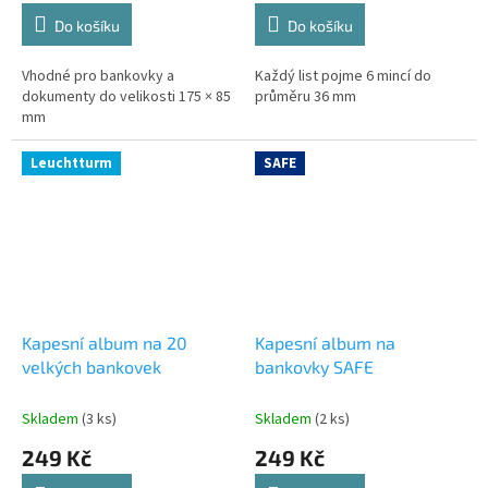
Do košíku
Do košíku
Vhodné pro bankovky a
Každý list pojme 6 mincí do
dokumenty do velikosti 175 × 85
průměru 36 mm
mm
Leuchtturm
SAFE
Kapesní album na 20
Kapesní album na
velkých bankovek
bankovky SAFE
Skladem
(3 ks)
Skladem
(2 ks)
249 Kč
249 Kč