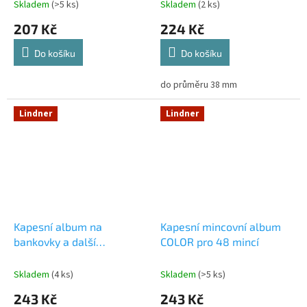
Skladem
(>5 ks)
Skladem
(2 ks)
207 Kč
224 Kč
Do košíku
Do košíku
do průměru 38 mm
Lindner
Lindner
Kapesní album na
Kapesní mincovní album
bankovky a další
COLOR pro 48 mincí
dokumenty
Skladem
(4 ks)
Skladem
(>5 ks)
243 Kč
243 Kč