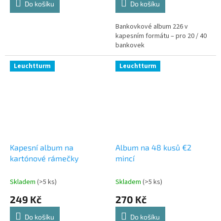
Do košíku
Do košíku
Bankovkové album 226 v
kapesním formátu – pro 20 / 40
bankovek
Leuchtturm
Leuchtturm
Kapesní album na
Album na 48 kusů €2
kartónové rámečky
mincí
Skladem
(>5 ks)
Skladem
(>5 ks)
249 Kč
270 Kč
Do košíku
Do košíku