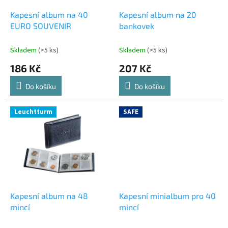
o
d
Kapesní album na 40
Kapesní album na 20
u
EURO SOUVENIR
bankovek
k
t
Skladem
(>5 ks)
Skladem
(>5 ks)
ů
186 Kč
207 Kč
Do košíku
Do košíku
Leuchtturm
SAFE
Kapesní album na 48
Kapesní minialbum pro 40
mincí
mincí