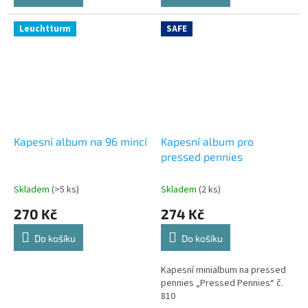
Leuchtturm
SAFE
Kapesní album na 96 mincí
Kapesní album pro
pressed pennies
Skladem
(>5 ks)
Skladem
(2 ks)
270 Kč
274 Kč
Do košíku
Do košíku
Kapesní minialbum na pressed
pennies „Pressed Pennies“ č.
810