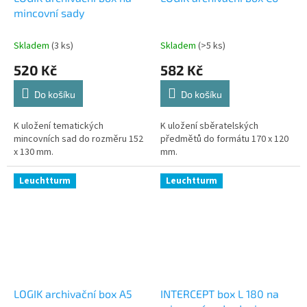
mincovní sady
Skladem
(3 ks)
Skladem
(>5 ks)
520 Kč
582 Kč
Do košíku
Do košíku
K uložení tematických
K uložení sběratelských
mincovních sad do rozměru 152
předmětů do formátu 170 x 120
x 130 mm.
mm.
Leuchtturm
Leuchtturm
LOGIK archivační box A5
INTERCEPT box L 180 na