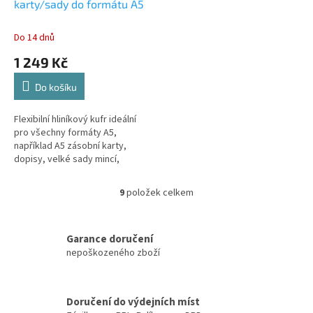
karty/sady do formátu A5
Do 14 dnů
1 249 Kč
Do košíku
Flexibilní hliníkový kufr ideální
pro všechny formáty A5,
například A5 zásobní karty,
dopisy, velké sady mincí,
pohlednice i ve větším formátu.
9
položek celkem
O
v
l
á
Garance doručení
d
nepoškozeného zboží
a
c
í
Doručení do výdejních míst
p