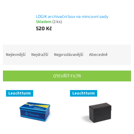
LOGIK archivační box na mincovní sady
Skladem
(2 ks)
520 Kč
Ř
a
Nejlevnější
Nejdražší
Nejprodávanější
Abecedně
z
e
n
OTEVŘÍT FILTR
í
p
V
r
Leuchtturm
Leuchtturm
ý
o
p
d
i
u
s
k
p
t
r
ů