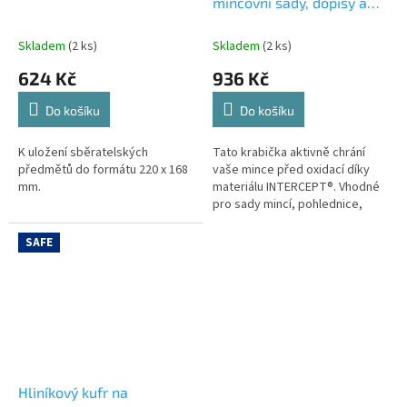
mincovní sady, dopisy a
pohledy
Skladem
(2 ks)
Skladem
(2 ks)
624 Kč
936 Kč
Do košíku
Do košíku
K uložení sběratelských
Tato krabička aktivně chrání
předmětů do formátu 220 x 168
vaše mince před oxidací díky
mm.
materiálu INTERCEPT®. Vhodné
pro sady mincí, pohlednice,
dopisy, pohlednice, dokumenty
atd. o rozměrech až 180 x...
SAFE
Hliníkový kufr na