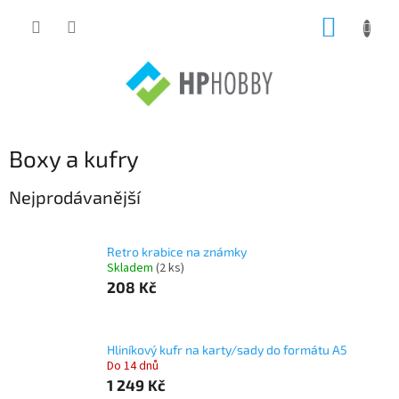
Přejít
NÁKUP
na
obsah
KOŠÍK
Boxy a kufry
Nejprodávanější
Retro krabice na známky
Skladem
(2 ks)
208 Kč
Hliníkový kufr na karty/sady do formátu A5
Do 14 dnů
1 249 Kč