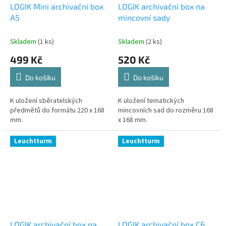
LOGIK Mini archivační box
LOGIK archivační box na
A5
mincovní sady
Skladem
(1 ks)
Skladem
(2 ks)
499 Kč
520 Kč
Do košíku
Do košíku
K uložení sběratelských
K uložení tematických
předmětů do formátu 220 x 168
mincovních sad do rozměru 168
mm.
x 168 mm.
Leuchtturm
Leuchtturm
LOGIK archivační box na
LOGIK archivační box C6