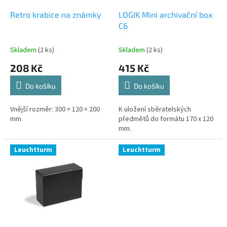
o
d
Retro krabice na známky
LOGIK Mini archivační box
u
C6
k
t
Skladem
(2 ks)
Skladem
(2 ks)
ů
208 Kč
415 Kč
Do košíku
Do košíku
Vnější rozměr: 300 × 120 × 200
K uložení sběratelských
mm
předmětů do formátu 170 x 120
mm.
Leuchtturm
Leuchtturm