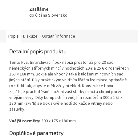
Zasíláme
do ČR i na Slovensko
Popis
Diskuze
Ostatní informace
Detailní popis produktu
Tento kvalitní archivační box nabízí prostor až pro 20 sad
německých stříbrných mincí v hodnotách 20 € a 25 € o rozměrech
168 × 168 mm. Box je ale vhodný také k uložení mincovních sad
jiných států. Díky praktickým vnitřním lištám lze mince optimálně
roztřídit tak, abyste měli vždy přehled. Konstrukce boxu
zajišťuje prachotěsné uložení vaší sbírky mincí a chrání ji před
vnějšími vlivy. Díky kompaktním vnějším rozměrům 300 x 175 x
180 mm (š/v/h) se box skvěle hodí do každé vitríny nebo
zásuvky.
Vnější rozměry:
300 x 175 x 180 mm.
Doplňkové parametry