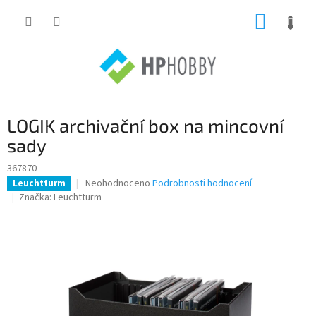
Přejít
NÁKUP
na
obsah
KOŠÍK
LOGIK archivační box na mincovní
sady
367870
Průměrné
Neohodnoceno
Podrobnosti hodnocení
Leuchtturm
hodnocení
Značka:
Leuchtturm
produktu
je
0,0
z
5
hvězdiček.