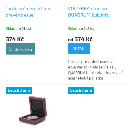
o
d
1 x do průměru 41 mm,
VOLTERRA etue pro
u
dřevěná etue
QUADRUM bublinky
k
t
Skladem
(4 ks)
Skladem
(>5 ks)
ů
374 Kč
374 Kč
od
DETAIL
Do košíku
Luxusní provedení mincovní
etue Variabilní uložení 1 až 6
QUADRUM bublinek. Integrovaná
magnetická pojistka
Leuchtturm
Leuchtturm