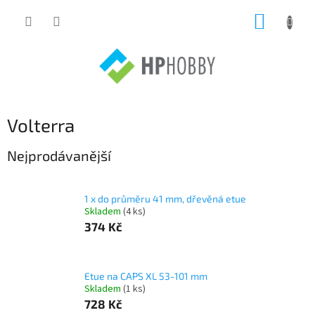
Přejít
NÁKUP
na
obsah
KOŠÍK
Volterra
Nejprodávanější
1 x do průměru 41 mm, dřevěná etue
Skladem
(4 ks)
374 Kč
Etue na CAPS XL 53-101 mm
Skladem
(1 ks)
728 Kč