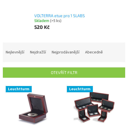
VOLTERRA etue pro 1 SLABS
Skladem
(>5 ks)
520 Kč
Ř
a
Nejlevnější
Nejdražší
Nejprodávanější
Abecedně
z
e
n
OTEVŘÍT FILTR
í
p
V
r
Leuchtturm
Leuchtturm
ý
o
p
d
i
u
s
k
p
t
r
ů