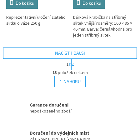
Do košíku
Do košíku
Reprezentativní uložení zlatého
Dárková krabička na stříbrný
slitku o váze 250 g.
slitek Vnější rozměry: 160 × 95 ×
46 mm. Barva: černá.Vhodná pro
jeden stříbrný slitek
NAČÍST 1 DALŠÍ
S
1
2
t
O
r
13
položek celkem
v
á
l
NAHORU
n
á
k
d
o
v
a
á
Garance doručení
c
n
í
nepoškozeného zboží
í
p
r
v
Doručení do výdejních míst
k
Zásilkovna, PPL, Balíkovna a DPD