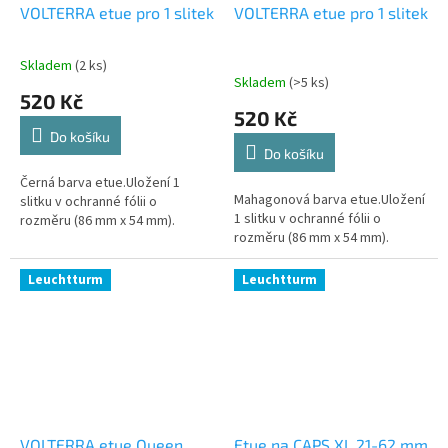
VOLTERRA etue pro 1 slitek
VOLTERRA etue pro 1 slitek
Skladem
(2 ks)
Průměrné
Skladem
(>5 ks)
hodnocení
520 Kč
produktu
520 Kč
je
Do košíku
5,0
Do košíku
z
5
Černá barva etue.Uložení 1
Mahagonová barva etue.Uložení
hvězdiček.
slitku v ochranné fólii o
1 slitku v ochranné fólii o
rozměru (86 mm x 54 mm).
rozměru (86 mm x 54 mm).
Leuchtturm
Leuchtturm
VOLTERRA etue Queen
Etue na CAPS XL 21-62 mm