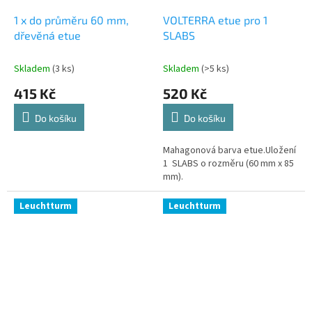
1 x do průměru 60 mm,
VOLTERRA etue pro 1
dřevěná etue
SLABS
Skladem
(3 ks)
Skladem
(>5 ks)
415 Kč
520 Kč
Do košíku
Do košíku
Mahagonová barva etue.Uložení
1 SLABS o rozměru (60 mm x 85
mm).
Leuchtturm
Leuchtturm