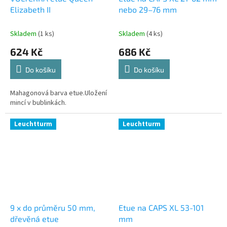
Elizabeth II
nebo 29–76 mm
Skladem
(1 ks)
Skladem
(4 ks)
624 Kč
686 Kč
Do košíku
Do košíku
Mahagonová barva etue.Uložení
mincí v bublinkách.
Leuchtturm
Leuchtturm
9 x do průměru 50 mm,
Etue na CAPS XL 53-101
dřevěná etue
mm