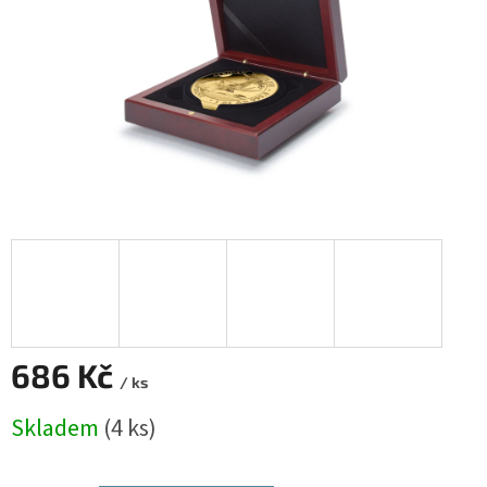
686 Kč
/ ks
Měrná
Skladem
(4 ks)
cena: