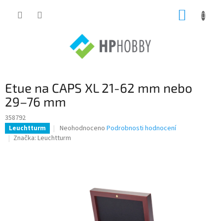
Přejít
NÁKUP
na
obsah
KOŠÍK
Etue na CAPS XL 21-62 mm nebo
29–76 mm
358792
Průměrné
Neohodnoceno
Podrobnosti hodnocení
Leuchtturm
hodnocení
Značka:
Leuchtturm
produktu
je
0,0
z
5
hvězdiček.