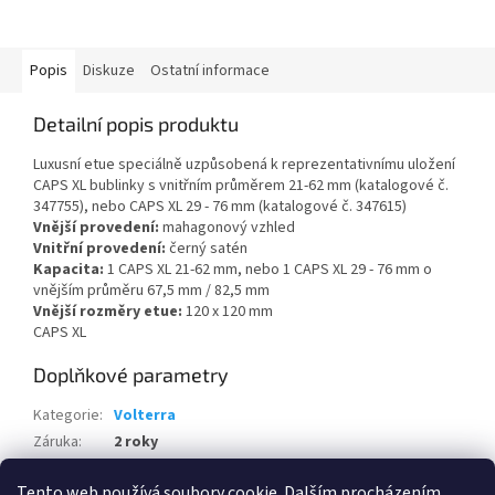
Popis
Diskuze
Ostatní informace
Detailní popis produktu
Luxusní etue speciálně uzpůsobená k reprezentativnímu uložení
CAPS XL bublinky s vnitřním průměrem 21-62 mm (katalogové č.
347755), nebo CAPS XL 29 - 76 mm (katalogové č. 347615)
Vnější provedení:
mahagonový vzhled
Vnitřní provedení:
černý satén
Kapacita:
1 CAPS XL 21-62 mm, nebo 1 CAPS XL 29 - 76 mm o
vnějším průměru 67,5 mm / 82,5 mm
Vnější rozměry etue:
120 x 120 mm
CAPS XL
Doplňkové parametry
Kategorie
:
Volterra
Záruka
:
2 roky
Hmotnost
:
0.22 kg
Tento web používá soubory cookie. Dalším procházením
EAN
:
4004117543890