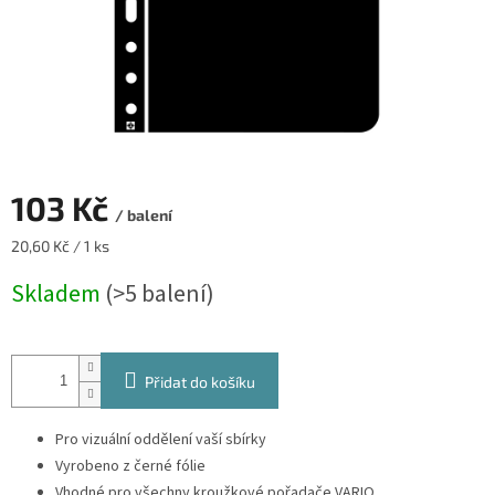
103 Kč
/ balení
Měrná
20,60 Kč / 1 ks
cena:
Skladem
(>5 balení)
Přidat do košíku
Pro vizuální oddělení vaší sbírky
Vyrobeno z černé fólie
Vhodné pro všechny kroužkové pořadače VARIO