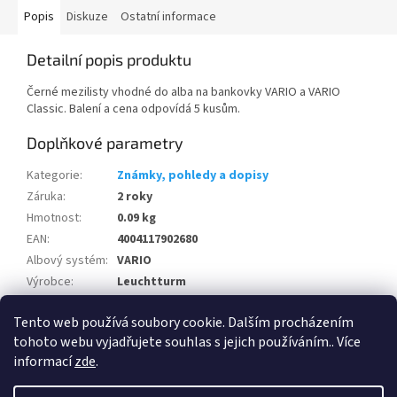
Popis
Diskuze
Ostatní informace
Detailní popis produktu
Černé mezilisty vhodné do alba na bankovky VARIO a VARIO
Classic. Balení a cena odpovídá 5 kusům.
Doplňkové parametry
Kategorie
:
Známky, pohledy a dopisy
Záruka
:
2 roky
Hmotnost
:
0.09 kg
EAN
:
4004117902680
Albový systém
:
VARIO
Výrobce
:
Leuchtturm
Počet v balení
:
5 ks
Tento web používá soubory cookie. Dalším procházením
Albový systém
:
VARIO
tohoto webu vyjadřujete souhlas s jejich používáním.. Více
informací
zde
.
Z
á