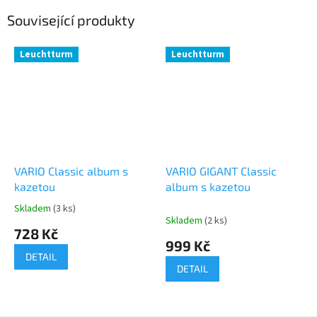
Související produkty
Leuchtturm
Leuchtturm
VARIO Classic album s
VARIO GIGANT Classic
kazetou
album s kazetou
Skladem
(3 ks)
Průměrné
Skladem
(2 ks)
hodnocení
728 Kč
produktu
999 Kč
je
DETAIL
5,0
DETAIL
z
5
hvězdiček.