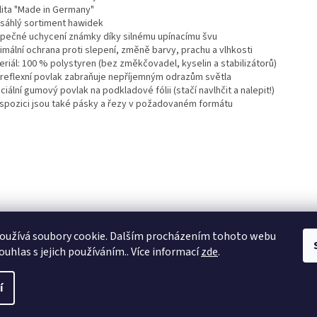
alita "Made in Germany"
zsáhlý sortiment hawidek
zpečné uchycení známky díky silnému upínacímu švu
imální ochrana proti slepení, změně barvy, prachu a vlhkosti
eriál: 100 % polystyren (bez změkčovadel, kyselin a stabilizátorů)
tireflexní povlak zabraňuje nepříjemným odrazům světla
ciální gumový povlak na podkladové fólii (stačí navlhčit a nalepit!)
dispozici jsou také pásky a řezy v požadovaném formátu
oužívá soubory cookie. Dalším procházením tohoto webu
ouhlas s jejich používáním.. Více informací
zde
.
í
.