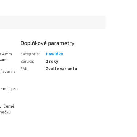
Doplňkové parametry
 o 4 mm
Kategorie
:
Hawidky
sami.
Záruka
:
2 roky
EAN
:
Zvolte variantu
í svar na
r mají pro
y. Černé
mečku.