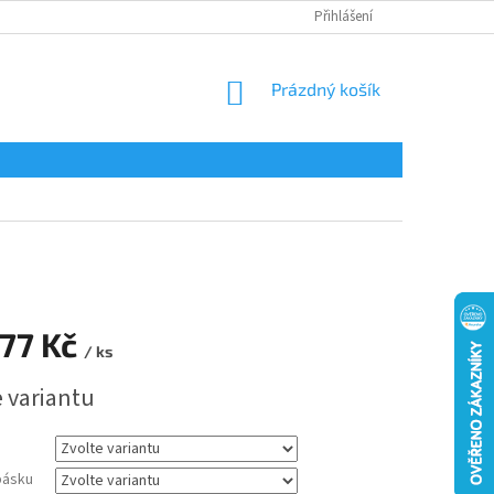
Přihlášení
NÁKUPNÍ
Prázdný košík
KOŠÍK
77 Kč
/ ks
e variantu
pásku