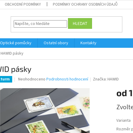
OBCHODNÍ PODMÍNKY
PODMÍNKY OCHRANY OSOBNÍCH ÚDAJŮ
HLEDAT
Optické pomůcky
Ostatní obory
Kontakty
HAWID pásky
ID pásky
Průměrné
Neohodnoceno
Podrobnosti hodnocení
Značka:
HAWID
tturm
hodnocení
produktu
od
1
je
0,0
Měrná
Zvolt
z
cena:
5
hvězdiček.
Varianta
Rozměr 