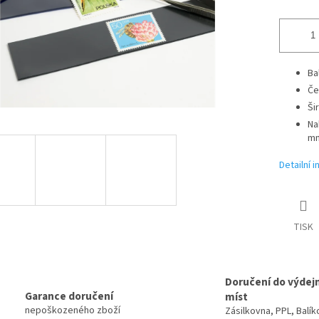
Ba
Če
Ši
Na
mm
Detailní 
TISK
Doručení do výdej
Garance doručení
míst
nepoškozeného zboží
Zásilkovna, PPL, Balík