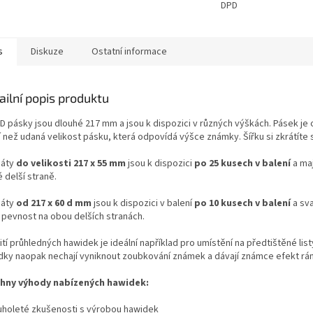
DPD
s
Diskuze
Ostatní informace
ailní popis produktu
D pásky jsou dlouhé 217 mm a jsou k dispozici v různých výškách. Pásek je
í než udaná velikost pásku, která odpovídá výšce známky. Šířku si zkrátíte 
máty
do velikosti 217 x 55 mm
jsou k dispozici
po 25 kusech v balení
a maj
 delší straně.
máty
od 217 x 60 d mm
jsou k dispozici v balení
po 10 kusech v balení
a sva
í pevnost na obou delších stranách.
tí průhledných hawidek je ideální například pro umístění na předtištěné list
dky naopak nechají vyniknout zoubkování známek a dávají známce efekt rá
hny výhody nabízených hawidek:
ouholeté zkušenosti s výrobou hawidek