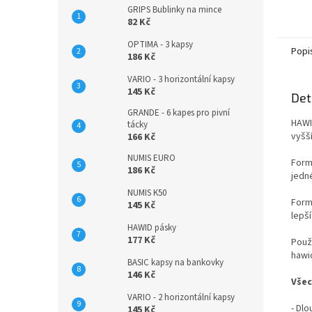
GRIPS Bublinky na mince
82 Kč
OPTIMA - 3 kapsy
Popi
186 Kč
VARIO - 3 horizontální kapsy
145 Kč
Det
GRANDE - 6 kapes pro pivní
HAWI
tácky
vyšš
166 Kč
NUMIS EURO
For
186 Kč
jedné
NUMIS K50
For
145 Kč
lepš
HAWID pásky
177 Kč
Použi
hawi
BASIC kapsy na bankovky
146 Kč
Všec
VARIO - 2 horizontální kapsy
- Dl
145 Kč