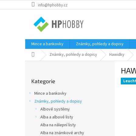
Přejít
info@hphobby.cz
na
obsah
Mince a bankovky
Známky, pohledy a dopisy
Domů
Známky, pohledy a dopisy
Hawidky
P
HAW
o
Přeskočit
s
Kategorie
kategorie
Leuch
t
r
Mince a bankovky
a
Známky, pohledy a dopisy
n
Albové systémy
n
í
Alba a albové listy
p
Alba na nálepní listy
a
Alba na známkové archy