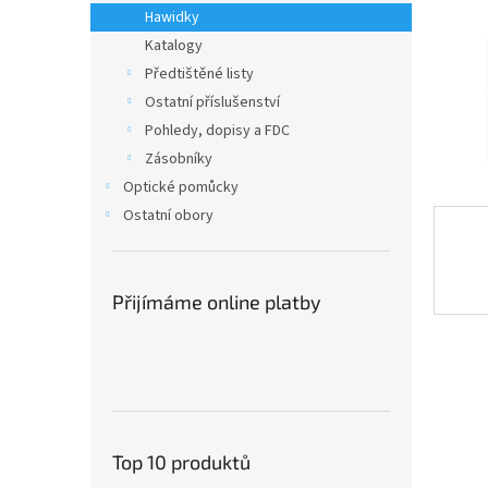
n
Hawidky
e
Katalogy
l
Předtištěné listy
Ostatní příslušenství
Pohledy, dopisy a FDC
Zásobníky
Optické pomůcky
Ostatní obory
Přijímáme online platby
Top 10 produktů