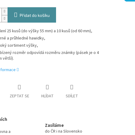
Přidat do košíku
lení 25 kusů (do výšky 55 mm) a 10 kusů (od 60 mm),
rné a průhledné hawidky,
roký sortiment výšky,
bízený rozměr odpovídá rozměru známky (pásek je o 4
 větší).
informace
ZEPTAT SE
HLÍDAT
SDÍLET
ních
Zasíláme
do ČR i na Slovensko
ovna a