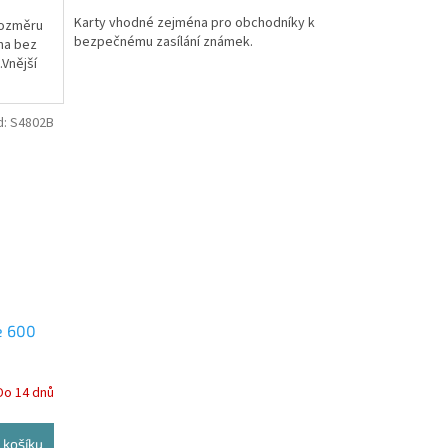
Karty vhodné zejména pro obchodníky k
rozměru
bezpečnému zasílání známek.
na bez
.Vnější
d:
S4802B
e 600
Do 14 dnů
 košíku