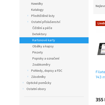
Ř
n
Hawidky
a
e
Nejlev
Katalogy
z
l
e
Předtištěné listy
V
n
Ostatní příslušenství
Lind
ý
í
Čištění a péče
p
p
Detektory
i
r
Kartonové karty
s
o
p
Obálky a kapsy
d
r
u
Pinzety
o
k
Popisky a označení
d
t
Zoubkoměry
u
ů
Pohledy, dopisy a FDC
Filat
k
143 
Zásobníky
t
ů
Optické pomůcky
Ostatní obory
355 