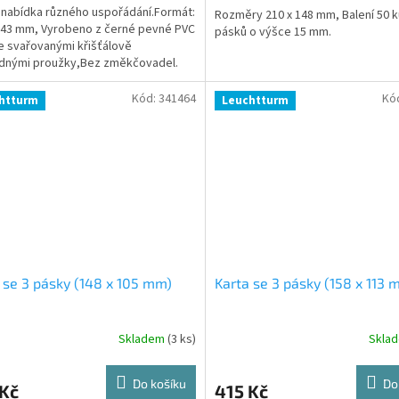
 nabídka různého uspořádání.Formát:
Rozměry 210 x 148 mm, Balení 50 k
143 mm, Vyrobeno z černé pevné PVC
pásků o výšce 15 mm.
se svařovanými křišťálově
dnými proužky,Bez změkčovadel.
 10 kusů.
Kód:
341464
Kó
htturm
Leuchtturm
 se 3 pásky (148 x 105 mm)
Karta se 3 pásky (158 x 113 
Skladem
(3 ks)
Skla
Do košíku
Do
 Kč
415 Kč