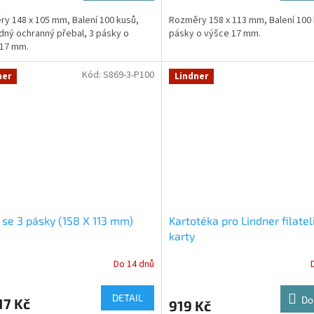
y 148 x 105 mm, Balení 100 kusů,
Rozměry 158 x 113 mm, Balení 100 
dný ochranný přebal, 3 pásky o
pásky o výšce 17 mm.
 17 mm.
Kód:
S869-3-P100
ner
Lindner
 se 3 pásky (158 X 113 mm)
Kartotéka pro Lindner filatel
karty
Do 14 dnů
DETAIL
Do
17 Kč
919 Kč