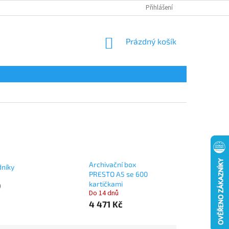
Přihlášení
NÁKUPNÍ
Prázdný košík
KOŠÍK
Archivační box
dníky
PRESTO A5 se 600
kartičkami
)
Do 14 dnů
4 471 Kč