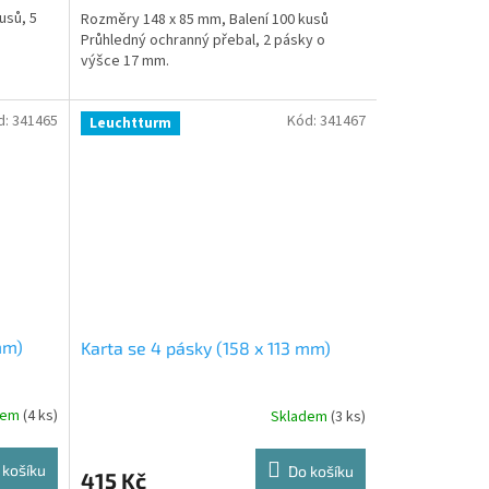
usů, 5
Rozměry 148 x 85 mm, Balení 100 kusů
Průhledný ochranný přebal, 2 pásky o
výšce 17 mm.
d:
341465
Kód:
341467
Leuchtturm
mm)
Karta se 4 pásky (158 x 113 mm)
dem
(4 ks)
Skladem
(3 ks)
 košíku
Do košíku
415 Kč