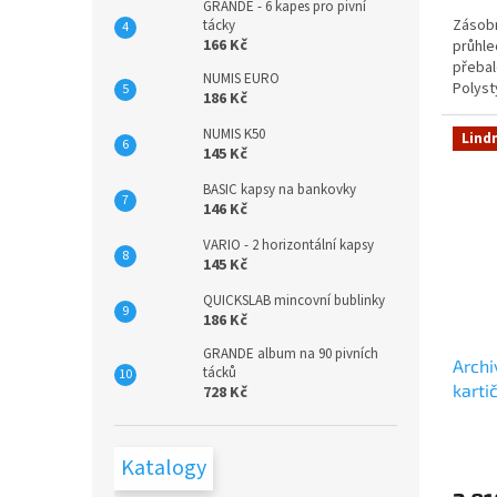
GRANDE - 6 kapes pro pivní
Zásobn
tácky
166 Kč
průhle
přebal
NUMIS EURO
Polyst
186 Kč
100, ne
NUMIS K50
Lind
145 Kč
BASIC kapsy na bankovky
146 Kč
VARIO - 2 horizontální kapsy
145 Kč
QUICKSLAB mincovní bublinky
186 Kč
GRANDE album na 90 pivních
Archi
tácků
karti
728 Kč
Katalogy