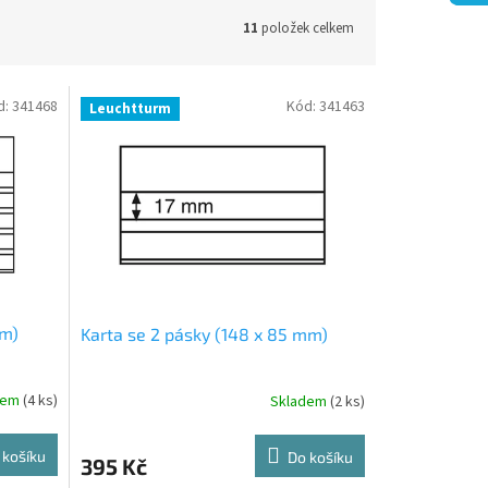
11
položek celkem
d:
341468
Kód:
341463
Leuchtturm
mm)
Karta se 2 pásky (148 x 85 mm)
dem
(4 ks)
Skladem
(2 ks)
 košíku
Do košíku
395 Kč