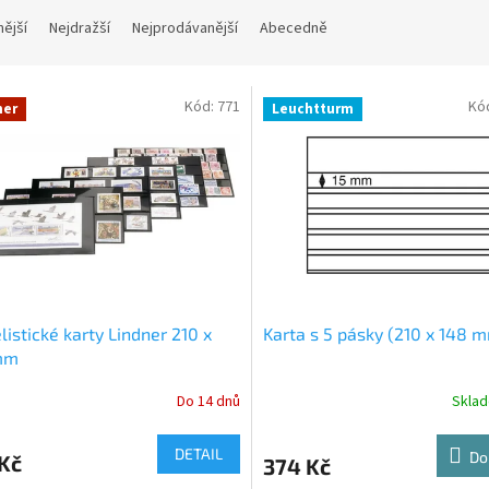
nější
Nejdražší
Nejprodávanější
Abecedně
Kód:
771
Kó
ner
Leuchtturm
elistické karty Lindner 210 x
Karta s 5 pásky (210 x 148 
mm
Do 14 dnů
Skla
DETAIL
Do
Kč
374 Kč