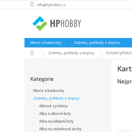
Přejít
info@hphobby.cz
na
obsah
Mince a bankovky
Známky, pohledy a dopisy
Domů
Známky, pohledy a dopisy
Ostatní příslu
P
Kar
o
Přeskočit
s
Kategorie
kategorie
Nejpr
t
r
Mince a bankovky
a
Známky, pohledy a dopisy
n
Albové systémy
n
í
Alba a albové listy
p
Alba na nálepní listy
a
Alba na známkové archy