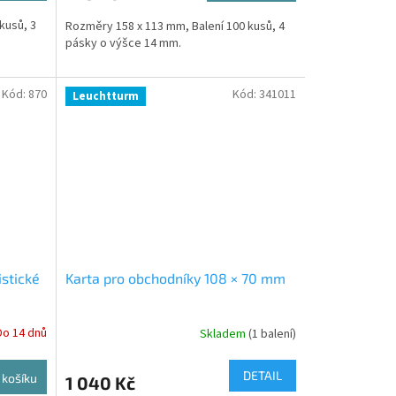
kusů, 3
Rozměry 158 x 113 mm, Balení 100 kusů, 4
pásky o výšce 14 mm.
Kód:
870
Kód:
341011
Leuchtturm
istické
Karta pro obchodníky 108 × 70 mm
Do 14 dnů
Skladem
(1 balení)
DETAIL
 košíku
1 040 Kč