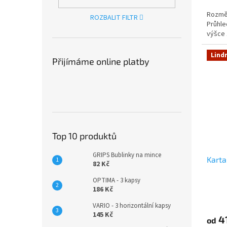
Rozměr
ROZBALIT FILTR
Průhle
výšce
Lind
Přijímáme online platby
Top 10 produktů
GRIPS Bublinky na mince
Karta
82 Kč
OPTIMA - 3 kapsy
186 Kč
VARIO - 3 horizontální kapsy
145 Kč
4
od