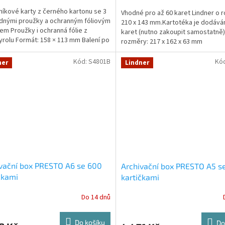
íkové karty z černého kartonu se 3
Vhodné pro až 60 karet Lindner o 
dnými proužky a ochranným fóliovým
210 x 143 mm.Kartotéka je dodává
em Proužky i ochranná fólie z
karet (nutno zakoupit samostatně)
yrolu Formát: 158 × 113 mm Balení po
rozměry: 217 x 162 x 63 mm
bo...
Kód:
S4801B
Kó
ner
Lindner
vační box PRESTO A6 se 600
Archivační box PRESTO A5 s
čkami
kartičkami
Do 14 dnů
Do košíku
Do