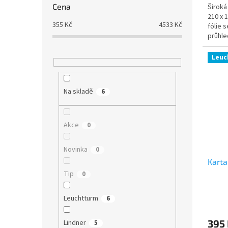
Cena
Široká
210 x 
355
Kč
4533
Kč
fólie 
průhle
Balení:
Leuc
Na skladě
6
Akce
0
Novinka
0
Karta
Tip
0
Leuchtturm
6
395
Lindner
5