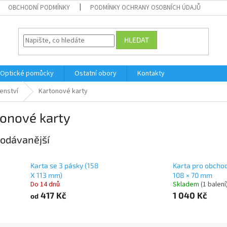
OBCHODNÍ PODMÍNKY
PODMÍNKY OCHRANY OSOBNÍCH ÚDAJŮ
HLEDAT
Optické pomůcky
Ostatní obory
Kontakty
šenství
Kartonové karty
tonové karty
odávanější
Karta se 3 pásky (158
Karta pro obcho
X 113 mm)
108 × 70 mm
Do 14 dnů
Skladem
(1 balení
417 Kč
1 040 Kč
od