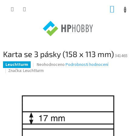
Přejít
NÁKUP
na
obsah
KOŠÍK
Karta se 3 pásky (158 x 113 mm)
341465
Průměrné
Neohodnoceno
Podrobnosti hodnocení
Leuchtturm
hodnocení
Značka:
Leuchtturm
produktu
je
0,0
z
5
hvězdiček.