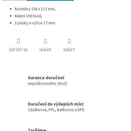
Rozměry 158 x 113 mm,
Balení 100 kusů,
3 pásky o výšce 17 mm.
ZEPTAT SE
HLÍDAT
SDÍLET
Garance doručení
nepoškozeného zboží
Doručení do výdejních míst
Zásilkovna, PPL, Balíkovna a DPD
Zasíláme