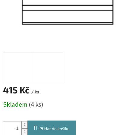
415 Kč
/ ks
Měrná
Skladem
(4 ks)
cena:
Přidat do košíku