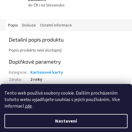
do ČR i na Slovensko
Popis
Diskuze
Ostatní informace
Detailní popis produktu
Popis produktu není dostupný
Doplňkové parametry
Kategorie
:
Kartonové karty
Záruka
:
2 roky
Hmotnost
:
0.7 kg
Tento web používá soubory cookie. Dalším procházením
EAN
:
4004117378799
tohoto webu vyjadřujete souhlas s jejich používáním.. Více
informací
zde
.
Z
á
Nastavení
Vytvořil Shoptet
p
a