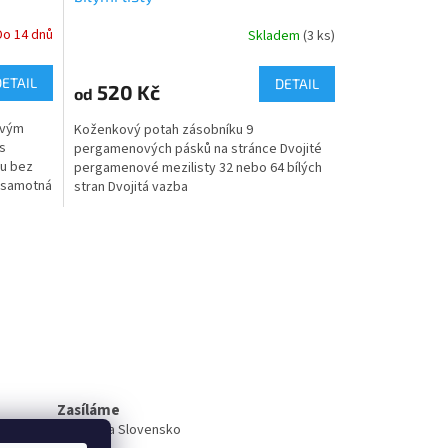
Do 14 dnů
Skladem
(3 ks)
DETAIL
DETAIL
520 Kč
od
ovým
Koženkový potah zásobníku 9
 s
pergamenových pásků na stránce Dvojité
ku bez
pergamenové mezilisty 32 nebo 64 bílých
o samotná
stran Dvojitá vazba
Zasíláme
do ČR i na Slovensko