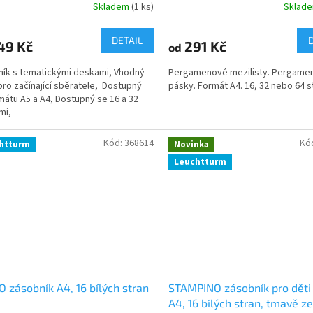
Skladem
(1 ks)
Sklad
DETAIL
49 Kč
291 Kč
od
ík s tematickými deskami, Vhodný
Pergamenové mezilisty. Pergame
pro začínající sběratele, Dostupný
pásky. Formát A4. 16, 32 nebo 64 s
mátu A5 a A4, Dostupný se 16 a 32
mi,
Kód:
368614
Kó
htturm
Novinka
Leuchtturm
 zásobník A4, 16 bílých stran
STAMPINO zásobník pro děti
A4, 16 bílých stran, tmavě z