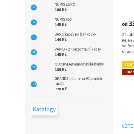
NUMIS EURO
186 Kč
NUMIS K50
3
od
145 Kč
BASIC kapsy na bankovky
Zásobn
146 Kč
nejen 
ve for
VARIO - 2 horizontální kapsy
strana
145 Kč
QUICKSLAB mincovní bublinky
Výpr
186 Kč
Lind
GRANDE album na 90 pivních
tácků
728 Kč
Katalogy
LOTO