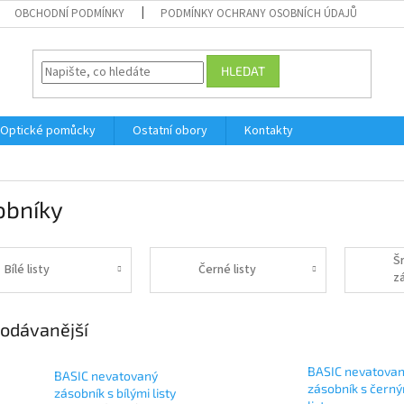
OBCHODNÍ PODMÍNKY
PODMÍNKY OCHRANY OSOBNÍCH ÚDAJŮ
HLEDAT
Optické pomůcky
Ostatní obory
Kontakty
obníky
Š
Bílé listy
Černé listy
z
odávanější
BASIC nevatova
BASIC nevatovaný
zásobník s černý
zásobník s bílými listy