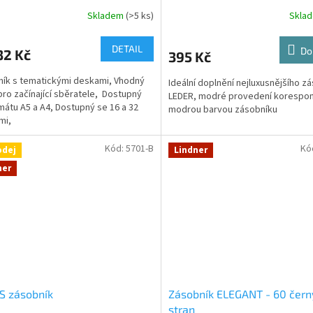
Skladem
(>5 ks)
Skla
DETAIL
Do
32 Kč
395 Kč
ík s tematickými deskami, Vhodný
Ideální doplnění nejluxusnějšího z
pro začínající sběratele, Dostupný
LEDER, modré provedení korespon
mátu A5 a A4, Dostupný se 16 a 32
modrou barvou zásobníku
mi,
Kód:
5701-B
Kó
odej
Lindner
ner
S zásobník
Zásobník ELEGANT - 60 čern
stran