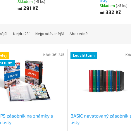
listy
Skladem
(>5 ks)
Skladem
(>5 ks)
291 Kč
od
332 Kč
od
nější
Nejdražší
Nejprodávanější
Abecedně
Kód:
361245
Kó
odej
Leuchtturm
htturm
PS zásobník na známky s
BASIC nevatovaný zásobník s
 listy
listy