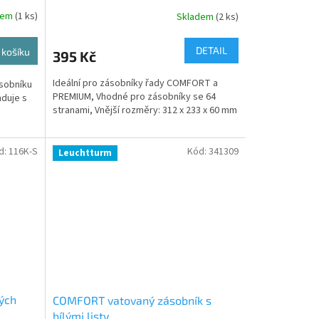
dem
(1 ks)
Skladem
(2 ks)
DETAIL
 košíku
395 Kč
Ideální pro zásobníky řady COMFORT a
ásobníku
PREMIUM, Vhodné pro zásobníky se 64
duje s
stranami, Vnější rozměry: 312 x 233 x 60 mm
d:
116K-S
Kód:
341309
Leuchtturm
ých
COMFORT vatovaný zásobník s
bílými listy