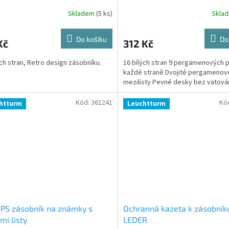
Skladem
(5 ks)
Skla
Do košíku
Do
Kč
312 Kč
ých stran, Retro design zásobníku.
16 bílých stran 9 pergamenových 
každé straně Dvojité pergamenov
mezilisty Pevné desky bez vatová
Kód:
361241
Kó
htturm
Leuchtturm
PS zásobník na známky s
Ochranná kazeta k zásobník
mi listy
LEDER