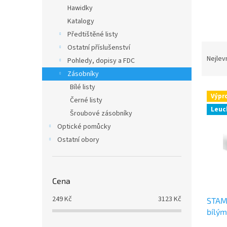
n
Hawidky
e
Katalogy
l
Předtištěné listy
Ř
Ostatní příslušenství
a
Nejlev
Pohledy, dopisy a FDC
z
Zásobníky
e
Bílé listy
V
n
Výpr
Černé listy
ý
í
Leuc
p
p
Šroubové zásobníky
i
r
Optické pomůcky
s
o
Ostatní obory
p
d
r
u
o
k
d
t
Cena
u
ů
249
Kč
3123
Kč
STAM
k
bílými
t
ů