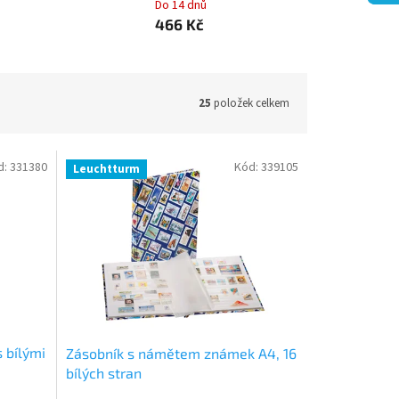
Do 14 dnů
466 Kč
25
položek celkem
d:
331380
Kód:
339105
Leuchtturm
 bílými
Zásobník s námětem známek A4, 16
bílých stran