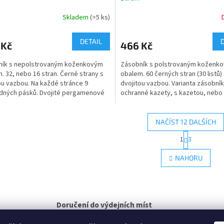
Skladem
(>5 ks)
DETAIL
 Kč
466 Kč
ník s nepolstrovaným koženkovým
Zásobník s polstrovaným koženk
. 32, nebo 16 stran. Černé strany s
obalem. 60 černých stran (30 listů)
ou vazbou. Na každé stránce 9
dvojitou vazbou. Varianta zásobní
dných pásků. Dvojité pergamenové
ochranné kazety, s kazetou, neb
ty. Formát:...
ochranná kazeta (bez...
NAČÍST 12 DALŠÍCH
S
1
3
O
t
r
v
NAHORU
á
l
n
á
k
d
o
a
v
c
á
Doručení do výdejních míst
í
n
Zásilkovna, PPL, Balíkovna a DPD
p
í