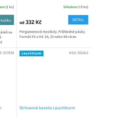
dem
(1 ks)
Skladem
(>5 ks)
DETAIL
 košíku
332 Kč
od
Pergamenové mezilisty. Průhledné pásky.
pásků na
Formát A5 a A4. 16, 32 nebo 64 stran.
é
ní
d:
357838
Kód:
302412
Leuchtturm
u
Ochranná kazeta Leuchtturm