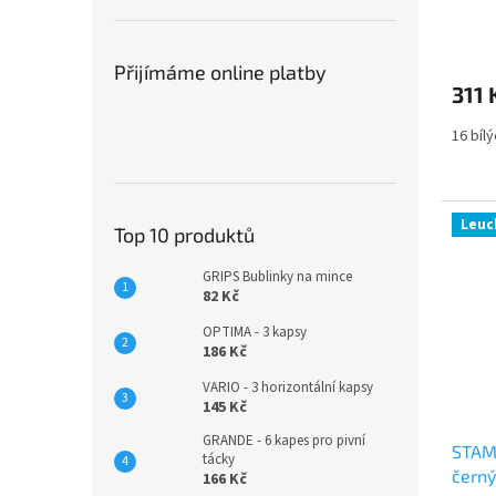
Přijímáme online platby
311 
16 bíl
Leuc
Top 10 produktů
GRIPS Bublinky na mince
82 Kč
OPTIMA - 3 kapsy
186 Kč
VARIO - 3 horizontální kapsy
145 Kč
GRANDE - 6 kapes pro pivní
STAM
tácky
černý
166 Kč