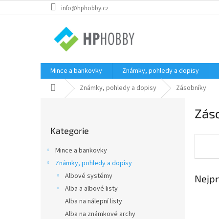
Přejít
info@hphobby.cz
na
obsah
Mince a bankovky
Známky, pohledy a dopisy
Domů
Známky, pohledy a dopisy
Zásobníky
P
Zás
o
Přeskočit
s
Kategorie
kategorie
t
r
Mince a bankovky
a
Známky, pohledy a dopisy
n
Albové systémy
Nejpr
n
í
Alba a albové listy
p
Alba na nálepní listy
a
Alba na známkové archy