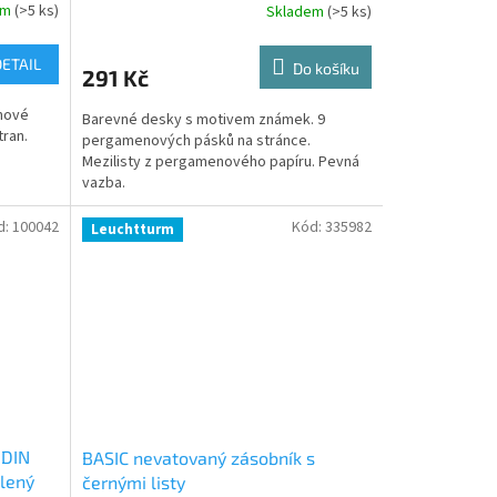
em
(>5 ks)
Skladem
(>5 ks)
DETAIL
Do košíku
291 Kč
nové
Barevné desky s motivem známek. 9
tran.
pergamenových pásků na stránce.
Mezilisty z pergamenového papíru. Pevná
vazba.
d:
100042
Kód:
335982
Leuchtturm
 DIN
BASIC nevatovaný zásobník s
elený
černými listy