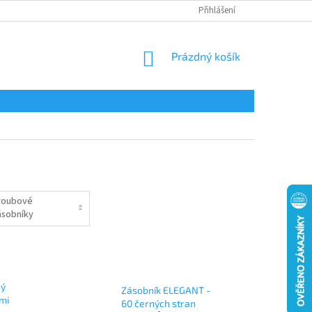
Přihlášení
NÁKUPNÍ
Prázdný košík
KOŠÍK
roubové
ásobníky
ný
Zásobník ELEGANT -
mi
60 černých stran