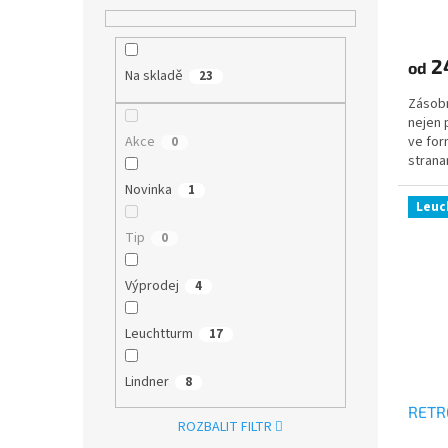
2
od
Na skladě
23
Zásobn
nejen 
Akce
ve for
0
strana
Novinka
1
Leuc
Tip
0
Výprodej
4
Leuchtturm
17
Lindner
8
RETRO
ROZBALIT FILTR