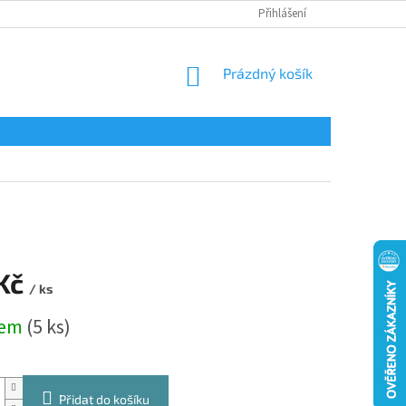
Přihlášení
NÁKUPNÍ
Prázdný košík
KOŠÍK
 Kč
/ ks
dem
(5 ks)
Přidat do košíku