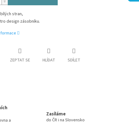
 bílých stran,
tro design zásobníku.
informace
ZEPTAT SE
HLÍDAT
SDÍLET
ních
Zasíláme
do ČR i na Slovensko
ovna a