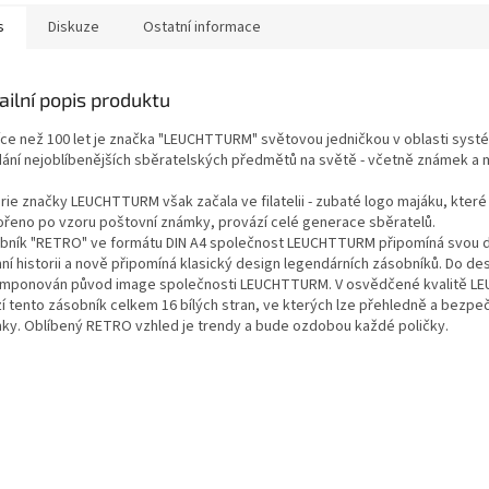
s
Diskuze
Ostatní informace
ailní popis produktu
více než 100 let je značka "LEUCHTTURM" světovou jedničkou v oblasti syst
dání nejoblíbenějších sběratelských předmětů na světě - včetně známek a m
rie značky LEUCHTTURM však začala ve filatelii - zubaté logo majáku, které
ořeno po vzoru poštovní známky, provází celé generace sběratelů.
bník "RETRO" ve formátu DIN A4 společnost LEUCHTTURM připomíná svou 
ní historii a nově připomíná klasický design legendárních zásobníků. Do de
mponován původ image společnosti LEUCHTTURM. V osvědčené kvalitě 
í tento zásobník celkem 16 bílých stran, ve kterých lze přehledně a bezpeč
ky. Oblíbený RETRO vzhled je trendy a bude ozdobou každé poličky.