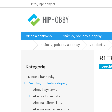
Přejít
info@hphobby.cz
na
obsah
Mince a bankovky
Známky, pohledy a dopisy
Domů
Známky, pohledy a dopisy
Zásobníky
P
RETR
o
Přeskočit
s
Kategorie
kategorie
Leuch
t
r
Mince a bankovky
a
Známky, pohledy a dopisy
n
Albové systémy
n
í
Alba a albové listy
p
Alba na nálepní listy
a
Alba na známkové archy