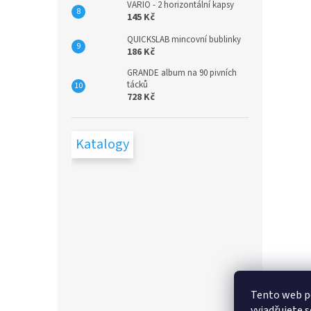
VARIO - 2 horizontální kapsy
145 Kč
QUICKSLAB mincovní bublinky
186 Kč
GRANDE album na 90 pivních
tácků
728 Kč
Katalogy
Tento web p
vyjadřujete s