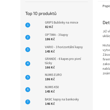
Popi
Top 10 produktů
Det
GRIPS Bublinky na mince
82 Kč
Již 
OPTIMA - 3 kapsy
uklá
186 Kč
Histo
VARIO - 3 horizontální kapsy
vytv
145 Kč
Záso
GRANDE - 6 kapes pro pivní
firem
tácky
zako
166 Kč
nabíz
znám
NUMIS EURO
186 Kč
NUMIS K50
145 Kč
BASIC kapsy na bankovky
146 Kč