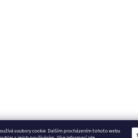
oužívá soubory cookie. Dalším procházením tohoto webu
ouhlas s jejich používáním.. Více informací
zde
.