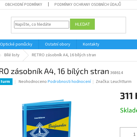
OBCHODNÍ PODMÍNKY
PODMÍNKY OCHRANY OSOBNÍCH ÚDAJŮ
HLEDAT
Optické pomůcky
Ostatní obory
Kontakty
Bílé listy
RETRO zásobník A4, 16 bílých stran
O zásobník A4, 16 bílých stran
368614
Průměrné
Neohodnoceno
Podrobnosti hodnocení
Značka:
Leuchtturm
tturm
hodnocení
produktu
311
je
0,0
Měrná
Skla
z
cena:
5
hvězdiček.