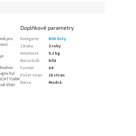
Doplňkové parametry
émů pro
Kategorie
:
Bílé listy
incí.
Záruka
:
2 roky
Hmotnost
:
0.2 kg
 je
Barva listů
:
bílá
dlouhou
Formát
:
A4
signu byl
Počet stran
:
16 stran
LEUCHTTURM
Barva
:
Modrá
ně třídit