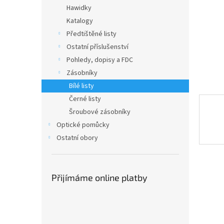
n
Hawidky
e
Katalogy
l
Předtištěné listy
Ostatní příslušenství
Pohledy, dopisy a FDC
Zásobníky
Bílé listy
Černé listy
Šroubové zásobníky
Optické pomůcky
Ostatní obory
Přijímáme online platby