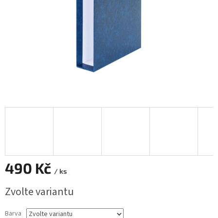
490 Kč
/ ks
Měrná
Zvolte variantu
cena:
Barva