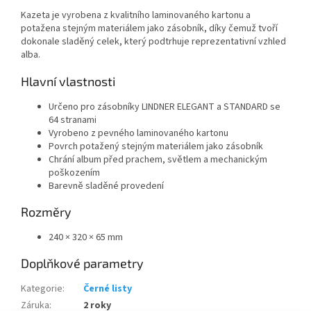
Kazeta je vyrobena z kvalitního laminovaného kartonu a
potažena stejným materiálem jako zásobník, díky čemuž tvoří
dokonale sladěný celek, který podtrhuje reprezentativní vzhled
alba.
Hlavní vlastnosti
Určeno pro zásobníky LINDNER ELEGANT a STANDARD se
64 stranami
Vyrobeno z pevného laminovaného kartonu
Povrch potažený stejným materiálem jako zásobník
Chrání album před prachem, světlem a mechanickým
poškozením
Barevně sladěné provedení
Rozměry
240 × 320 × 65 mm
Doplňkové parametry
Kategorie
:
Černé listy
Záruka
:
2 roky