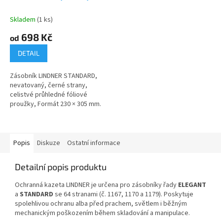
Skladem
(1 ks)
698 Kč
od
DETAIL
Zásobník LINDNER STANDARD,
nevatovaný, černé strany,
celistvé průhledné fóliové
proužky, Formát 230 × 305 mm.
Popis
Diskuze
Ostatní informace
Detailní popis produktu
Ochranná kazeta LINDNER je určena pro zásobníky řady
ELEGANT
a
STANDARD
se 64 stranami (č. 1167, 1170 a 1179). Poskytuje
spolehlivou ochranu alba před prachem, světlem i běžným
mechanickým poškozením během skladování a manipulace.