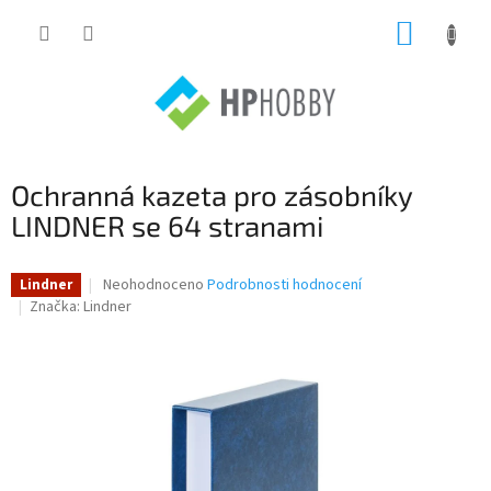
Přejít
NÁKUP
na
obsah
KOŠÍK
Ochranná kazeta pro zásobníky
LINDNER se 64 stranami
Průměrné
Neohodnoceno
Podrobnosti hodnocení
Lindner
hodnocení
Značka:
Lindner
produktu
je
0,0
z
5
hvězdiček.