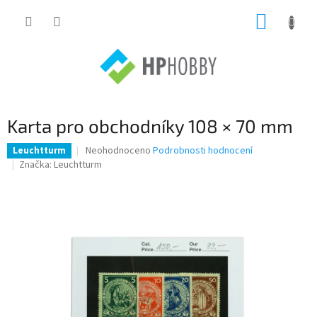
Přejít
NÁKUP
na
obsah
KOŠÍK
Karta pro obchodníky 108 × 70 mm
Průměrné
Neohodnoceno
Podrobnosti hodnocení
Leuchtturm
hodnocení
Značka:
Leuchtturm
produktu
je
0,0
z
5
hvězdiček.