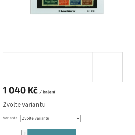
1 040 Kč
/ balení
Měrná
Zvolte variantu
cena:
Varianta