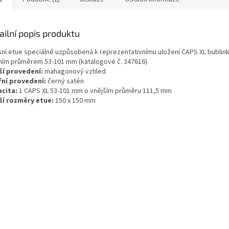
ailní popis produktu
sní etue speciálně uzpůsobená k reprezentativnímu uložení CAPS XL bublink
řním průměrem 53-101 mm (katalogové č. 347616).
ší provedení:
mahagonový vzhled
řní provedení:
černý satén
cita:
1 CAPS XL 53-101 mm o vnějším průměru 111,5 mm
ší rozměry etue:
150 x 150 mm