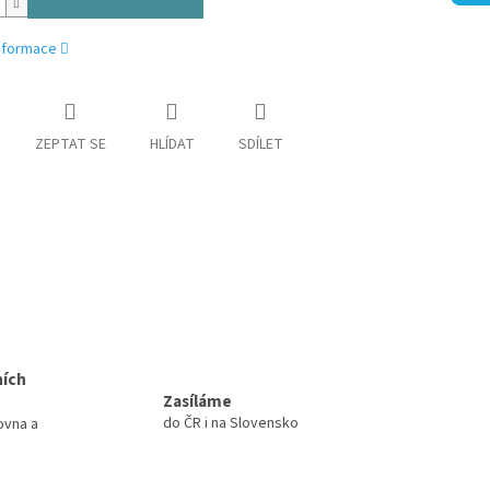
informace
ZEPTAT SE
HLÍDAT
SDÍLET
ních
Zasíláme
do ČR i na Slovensko
ovna a