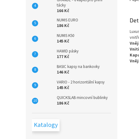
GRANDE - 6 kapes pro pivní
tácky
166 Kč
Det
NUMIS EURO
186 Kč
Luxu
NUMIS K50
vnit
145 Kč
Vněj
Vnit
HAWID pásky
Kapa
177 Kč
Vněj
BASIC kapsy na bankovky
146 Kč
VARIO - 2 horizontální kapsy
145 Kč
QUICKSLAB mincovní bublinky
186 Kč
Katalogy