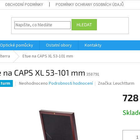
OBCHODNÍ PODMÍNKY
PODMÍNKY OCHRANY OSOBNÍCH ÚDAJŮ
HLEDAT
Optické pomůcky
Ostatní obory
Kontakty
lterra
Etue na CAPS XL 53-101 mm
e na CAPS XL 53-101 mm
358791
Průměrné
Neohodnoceno
Podrobnosti hodnocení
Značka:
Leuchtturm
tturm
hodnocení
produktu
728
je
0,0
Měrná
Skla
z
cena:
5
hvězdiček.