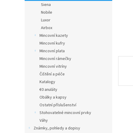
n
Siena
e
Nobile
l
Luxor
Airbox
Mincovní kazety
Mincovní kufry
Mincovní plata
Mincovní rámečky
Mincovní vitríny
Čištění a péče
Katalogy
€0 anuláty
Obálky a kapsy
Ostatní příslušenství
Stohovatelné mincovní prvky
Váhy
Známky, pohledy a dopisy