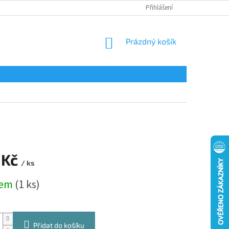
Přihlášení
NÁKUPNÍ
Prázdný košík
KOŠÍK
 Kč
/ ks
dem
(1 ks)
Přidat do košíku