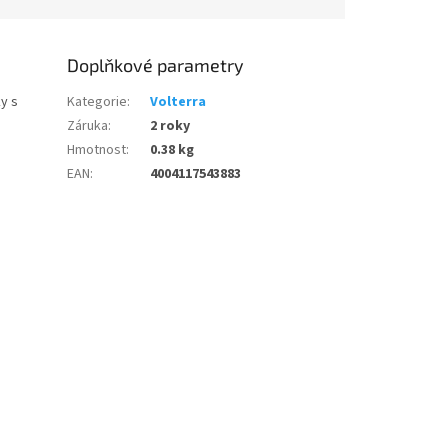
Doplňkové parametry
y s
Kategorie
:
Volterra
Záruka
:
2 roky
Hmotnost
:
0.38 kg
EAN
:
4004117543883