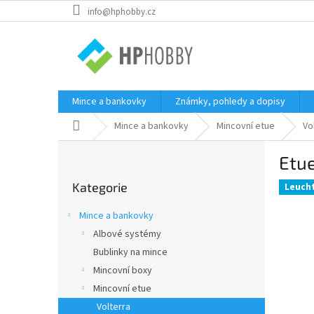
Přejít
info@hphobby.cz
na
obsah
Mince a bankovky
Známky, pohledy a dopisy
Domů
Mince a bankovky
Mincovní etue
Vo
P
Etu
o
Přeskočit
s
Kategorie
kategorie
Leuch
t
r
Mince a bankovky
a
Albové systémy
n
Bublinky na mince
n
í
Mincovní boxy
p
Mincovní etue
a
Volterra