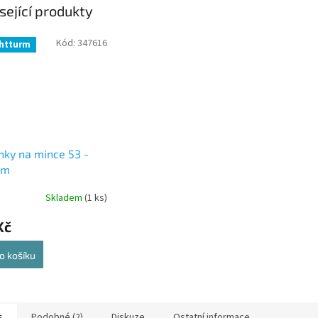
sející produkty
Kód:
347616
htturm
nky na mince 53 -
mm
Skladem
(1 ks)
Kč
o košíku
s
Podobné (2)
Diskuze
Ostatní informace