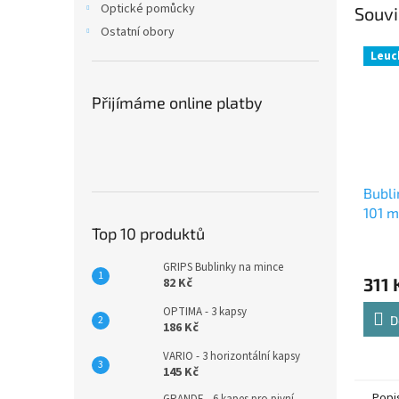
Optické pomůcky
Souvi
Ostatní obory
Leuc
Přijímáme online platby
Bubli
101 
Top 10 produktů
GRIPS Bublinky na mince
311 
82 Kč
OPTIMA - 3 kapsy
D
186 Kč
VARIO - 3 horizontální kapsy
145 Kč
Popi