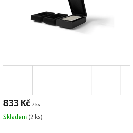
833 Kč
/ ks
Měrná
Skladem
(2 ks)
cena: