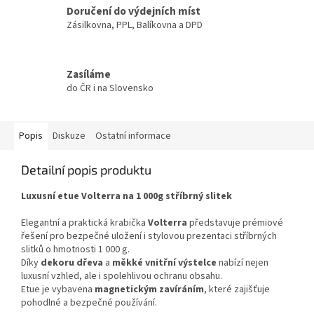
Doručení do výdejních míst
Zásilkovna, PPL, Balíkovna a DPD
Zasíláme
do ČR i na Slovensko
Popis
Diskuze
Ostatní informace
Detailní popis produktu
Luxusní etue Volterra na 1 000g stříbrný slitek
Elegantní a praktická krabička
Volterra
představuje prémiové
řešení pro bezpečné uložení i stylovou prezentaci stříbrných
slitků o hmotnosti 1 000 g.
Díky
dekoru dřeva
a
měkké vnitřní výstelce
nabízí nejen
luxusní vzhled, ale i spolehlivou ochranu obsahu.
Etue je vybavena
magnetickým zavíráním
, které zajišťuje
pohodlné a bezpečné používání.