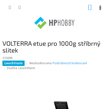
Přejít
NÁKUP
na
obsah
KOŠÍK
VOLTERRA etue pro 1000g stříbrný
slitek
373095
Průměrné
Neohodnoceno
Podrobnosti hodnocení
Leuchtturm
hodnocení
Značka:
Leuchtturm
produktu
je
0,0
z
5
hvězdiček.