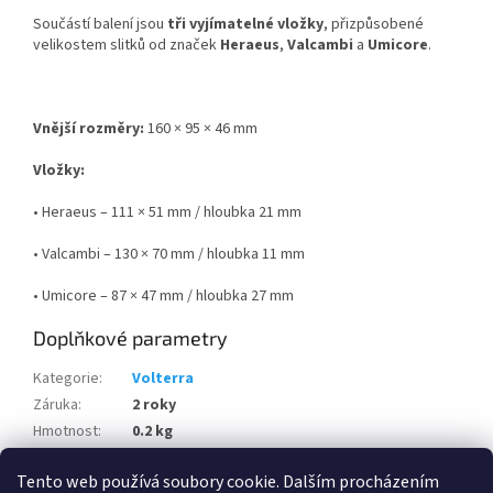
Součástí balení jsou
tři vyjímatelné vložky
, přizpůsobené
velikostem slitků od značek
Heraeus
,
Valcambi
a
Umicore
.
Vnější rozměry:
160 × 95 × 46 mm
Vložky:
• Heraeus – 111 × 51 mm / hloubka 21 mm
• Valcambi – 130 × 70 mm / hloubka 11 mm
• Umicore – 87 × 47 mm / hloubka 27 mm
Doplňkové parametry
Kategorie
:
Volterra
Záruka
:
2 roky
Hmotnost
:
0.2 kg
Zaměření
:
Cenné kovy
Tento web používá soubory cookie. Dalším procházením
Kód výrobce
:
373095