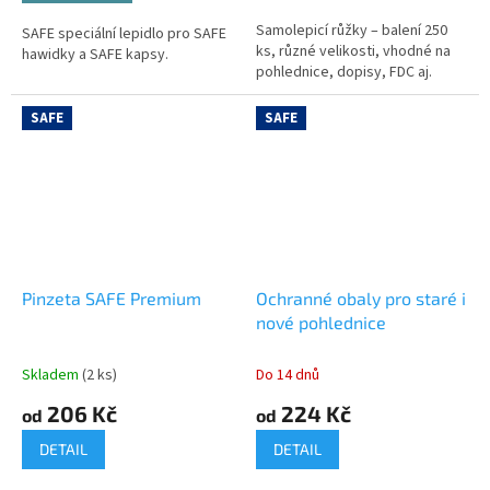
Samolepicí růžky – balení 250
SAFE speciální lepidlo pro SAFE
ks, různé velikosti, vhodné na
hawidky a SAFE kapsy.
pohlednice, dopisy, FDC aj.
SAFE
SAFE
Pinzeta SAFE Premium
Ochranné obaly pro staré i
nové pohlednice
Skladem
(2 ks)
Do 14 dnů
206 Kč
224 Kč
od
od
DETAIL
DETAIL