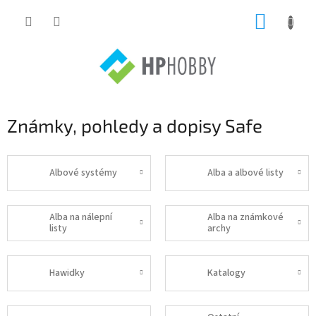
Přejít
NÁKUP
na
obsah
KOŠÍK
Známky, pohledy a dopisy Safe
Albové systémy
Alba a albové listy
Alba na nálepní
Alba na známkové
listy
archy
Hawidky
Katalogy