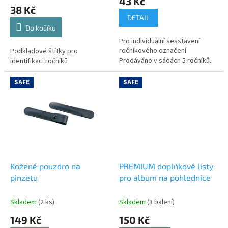
43 Kč
ů
produktu
38 Kč
je
DETAIL
5,0
Do košíku
z
Pro individuální sesstavení
5
ročníkového označení.
Podkladové štítky pro
hvězdiček.
Prodáváno v sádách 5 ročníků.
identifikaci ročníků
SAFE
SAFE
Kožené pouzdro na
PREMIUM doplňkové listy
pinzetu
pro album na pohlednice
Skladem
(2 ks)
Skladem
(3 balení)
149 Kč
150 Kč