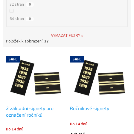
32 stran
0
64 stran
0
VYMAZAT FILTRY
Položek k zobrazení:
37
V
SAFE
SAFE
ý
p
i
s
p
r
o
d
2 základní signety pro
Ročníkové signety
u
označení ročníků
k
Do 14 dnů
Průměrné
t
Do 14 dnů
hodnocení