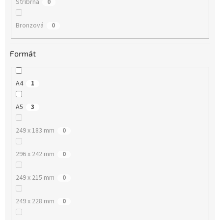
Stříbrná
0
Bronzová
0
Formát
A4
1
A5
3
249 x 183 mm
0
296 x 242 mm
0
249 x 215 mm
0
249 x 228 mm
0