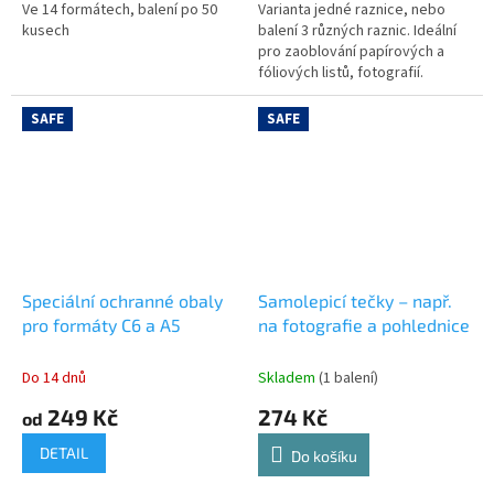
Ve 14 formátech, balení po 50
Varianta jedné raznice, nebo
kusech
balení 3 různých raznic. Ideální
pro zaoblování papírových a
fóliových listů, fotografií.
SAFE
SAFE
Speciální ochranné obaly
Samolepicí tečky – např.
pro formáty C6 a A5
na fotografie a pohlednice
Do 14 dnů
Skladem
(1 balení)
249 Kč
274 Kč
od
DETAIL
Do košíku