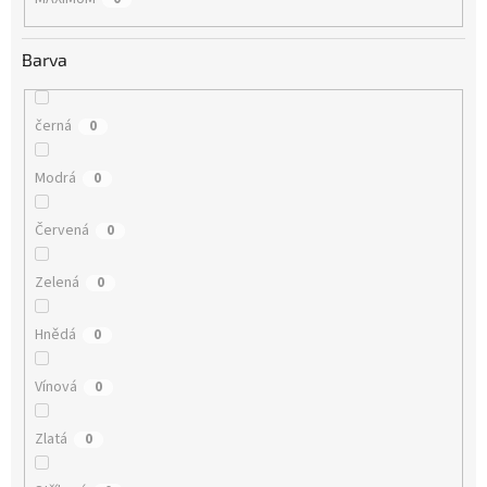
Barva
černá
0
Modrá
0
Červená
0
Zelená
0
Hnědá
0
Vínová
0
Zlatá
0