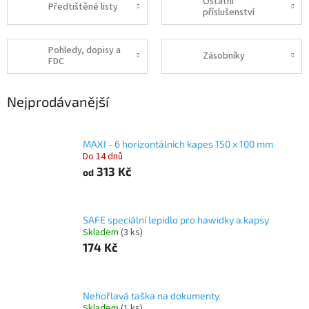
Ostatní
Předtištěné listy
příslušenství
Pohledy, dopisy a
Zásobníky
FDC
Nejprodávanější
MAXI - 6 horizontálních kapes 150 x 100 mm
Do 14 dnů
313 Kč
od
SAFE speciální lepidlo pro hawidky a kapsy
Skladem
(3 ks)
174 Kč
Nehořlavá taška na dokumenty
Skladem
(1 ks)