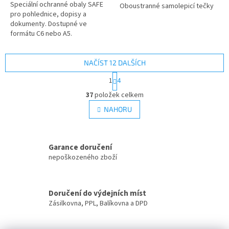
Speciální ochranné obaly SAFE
Oboustranné samolepicí tečky
pro pohlednice, dopisy a
dokumenty. Dostupné ve
formátu C6 nebo A5.
Transparentní PP fólie bez
změkčovadel, balení 100 ks.
NAČÍST 12 DALŠÍCH
S
1
4
t
O
r
37
položek celkem
v
á
l
NAHORU
n
á
k
d
o
v
a
á
Garance doručení
c
n
í
nepoškozeného zboží
í
p
r
v
Doručení do výdejních míst
k
Zásilkovna, PPL, Balíkovna a DPD
y
v
ý