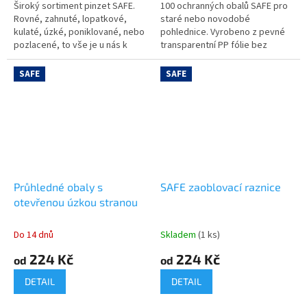
Široký sortiment pinzet SAFE.
100 ochranných obalů SAFE pro
Rovné, zahnuté, lopatkové,
staré nebo novodobé
kulaté, úzké, poniklované, nebo
pohlednice. Vyrobeno z pevné
pozlacené, to vše je u nás k
transparentní PP fólie bez
dispozici.
změkčovadel. Otevřené na užší
straně pro snadné vkládání
SAFE
SAFE
pohlednic.
Průhledné obaly s
SAFE zaoblovací raznice
otevřenou úzkou stranou
Do 14 dnů
Skladem
(1 ks)
224 Kč
224 Kč
od
od
DETAIL
DETAIL