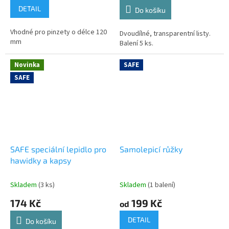
DETAIL
Do košíku
Vhodné pro pinzety o délce 120
Dvoudílné, transparentní listy.
mm
Balení 5 ks.
Novinka
SAFE
SAFE
SAFE speciální lepidlo pro
Samolepicí růžky
hawidky a kapsy
Skladem
(3 ks)
Skladem
(1 balení)
174 Kč
199 Kč
od
DETAIL
Do košíku