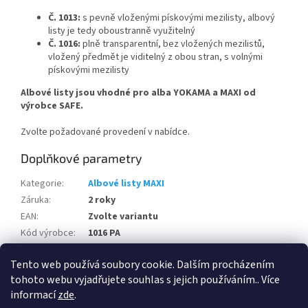
Č. 1013:
s pevně vloženými pískovými mezilisty, albový
listy je tedy oboustranně využitelný
Č. 1016:
plně transparentní, bez vložených mezilistů,
vložený předmět je viditelný z obou stran, s volnými
pískovými mezilisty
Albové listy jsou vhodné pro alba YOKAMA a MAXI od
výrobce SAFE.
Zvolte požadované provedení v nabídce.
Doplňkové parametry
Kategorie
:
Albové listy MAXI
Záruka
:
2 roky
EAN
:
Zvolte variantu
Kód výrobce
:
1016 PA
Výrobce
:
SAFE
Tento web používá soubory cookie. Dalším procházením
Počet v balení
:
5 ks
tohoto webu vyjadřujete souhlas s jejich používáním.. Více
informací
zde
.
Z