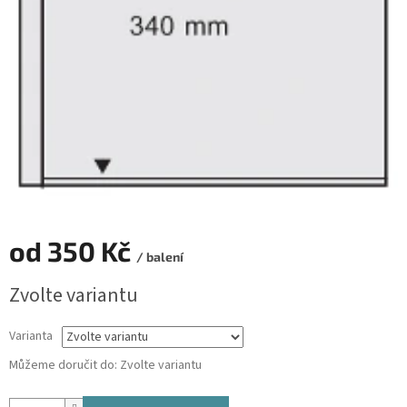
od
350 Kč
/ balení
Měrná
Zvolte variantu
cena:
Varianta
Můžeme doručit do:
Zvolte variantu