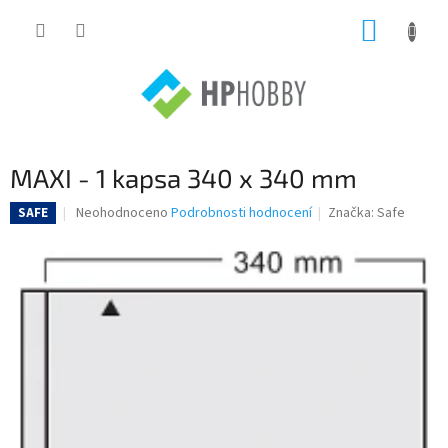
Přejít
NÁKUP
na
obsah
KOŠÍK
MAXI - 1 kapsa 340 x 340 mm
Průměrné
Neohodnoceno
Podrobnosti hodnocení
Značka:
Safe
SAFE
hodnocení
produktu
je
0,0
z
5
hvězdiček.