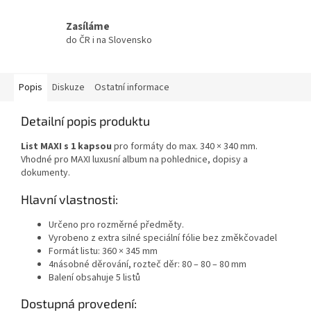
Zasíláme
do ČR i na Slovensko
Popis
Diskuze
Ostatní informace
Detailní popis produktu
List MAXI s 1 kapsou
pro formáty do max. 340 × 340 mm.
Vhodné pro MAXI luxusní album na pohlednice, dopisy a
dokumenty.
Hlavní vlastnosti:
Určeno pro rozměrné předměty.
Vyrobeno z extra silné speciální fólie bez změkčovadel
Formát listu: 360 × 345 mm
4násobné děrování, rozteč děr: 80 – 80 – 80 mm
Balení obsahuje 5 listů
Dostupná provedení: