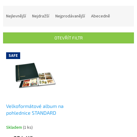
Ř
a
Nejlevnější
Nejdražší
Nejprodávanější
Abecedně
z
e
n
OTEVŘÍT FILTR
í
p
V
r
SAFE
ý
o
p
d
i
u
s
k
p
t
r
ů
o
d
Velkoformátové album na
u
pohlednice STANDARD
k
t
Skladem
(1 ks)
ů