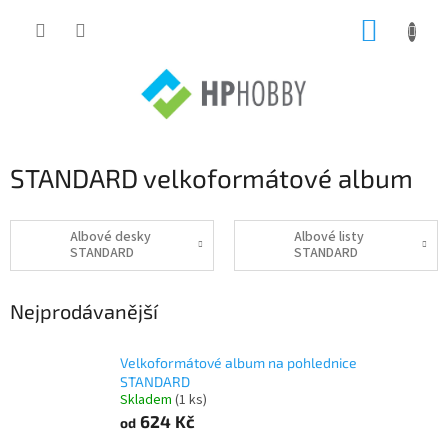
Přejít
NÁKUP
na
obsah
KOŠÍK
STANDARD velkoformátové album
Albové desky
Albové listy
STANDARD
STANDARD
Nejprodávanější
Velkoformátové album na pohlednice
STANDARD
Skladem
(1 ks)
624 Kč
od