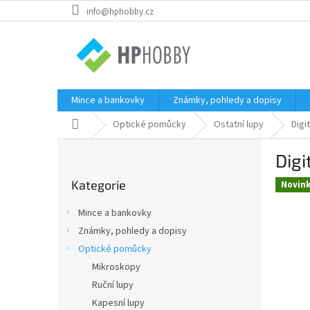
Přejít
info@hphobby.cz
na
obsah
Mince a bankovky
Známky, pohledy a dopisy
Domů
Optické pomůcky
Ostatní lupy
Digi
P
Digi
o
Přeskočit
s
Kategorie
kategorie
Novin
t
r
Mince a bankovky
a
Známky, pohledy a dopisy
n
Optické pomůcky
n
í
Mikroskopy
p
Ruční lupy
a
Kapesní lupy