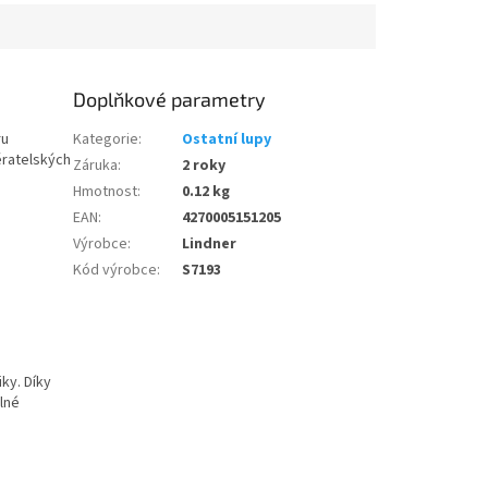
Doplňkové parametry
ru
Kategorie
:
Ostatní lupy
ěratelských
Záruka
:
2 roky
Hmotnost
:
0.12 kg
EAN
:
4270005151205
Výrobce
:
Lindner
Kód výrobce
:
S7193
iky. Díky
lné