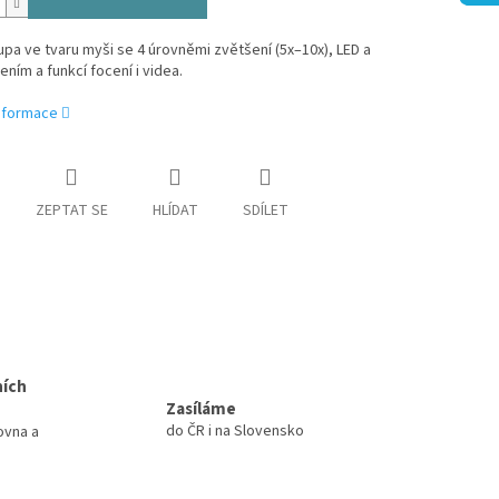
 lupa ve tvaru myši se 4 úrovněmi zvětšení (5x–10x), LED a
ením a funkcí focení i videa.
informace
ZEPTAT SE
HLÍDAT
SDÍLET
ních
Zasíláme
do ČR i na Slovensko
ovna a