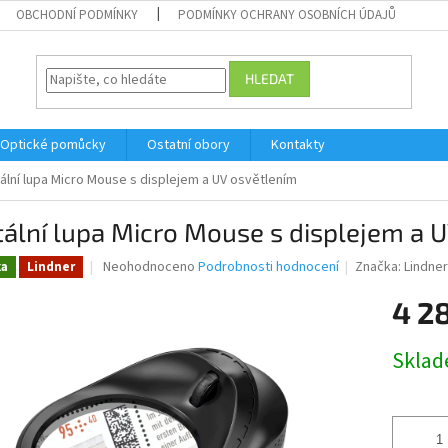
OBCHODNÍ PODMÍNKY
PODMÍNKY OCHRANY OSOBNÍCH ÚDAJŮ
HLEDAT
Optické pomůcky
Ostatní obory
Kontakty
tální lupa Micro Mouse s displejem a UV osvětlením
tální lupa Micro Mouse s displejem a 
Průměrné
Neohodnoceno
Podrobnosti hodnocení
Značka:
Lindne
ka
Lindner
hodnocení
produktu
4 2
je
0,0
Měrná
Skla
z
cena:
5
hvězdiček.