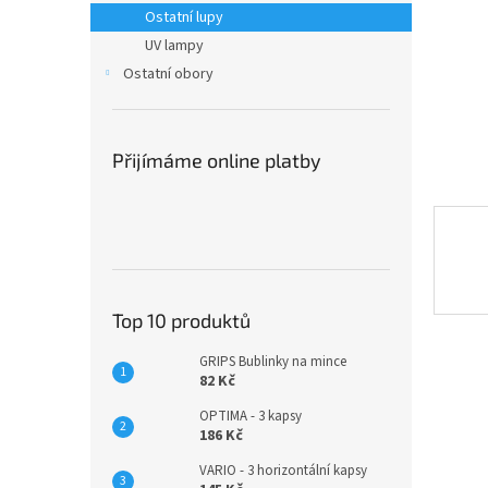
n
Ostatní lupy
e
UV lampy
l
Ostatní obory
Přijímáme online platby
Top 10 produktů
GRIPS Bublinky na mince
82 Kč
OPTIMA - 3 kapsy
186 Kč
VARIO - 3 horizontální kapsy