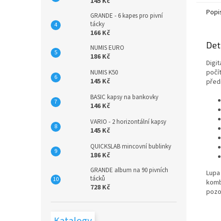
145 Kč
Popi
GRANDE - 6 kapes pro pivní
tácky
166 Kč
Det
NUMIS EURO
186 Kč
Digit
počí
NUMIS K50
145 Kč
před
BASIC kapsy na bankovky
146 Kč
VARIO - 2 horizontální kapsy
145 Kč
QUICKSLAB mincovní bublinky
186 Kč
GRANDE album na 90 pivních
Lupa 
tácků
komb
728 Kč
pozor