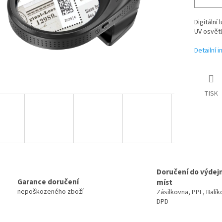
Digitální
UV osvětl
Detailní 
TISK
Doručení do výdej
Garance doručení
míst
nepoškozeného zboží
Zásilkovna, PPL, Balík
DPD