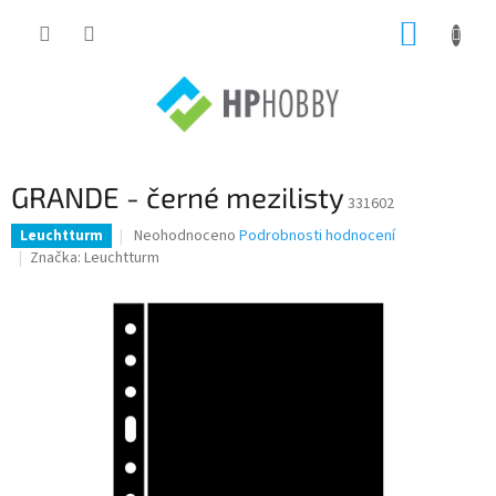
Přejít
NÁKUP
na
obsah
KOŠÍK
GRANDE - černé mezilisty
331602
Průměrné
Neohodnoceno
Podrobnosti hodnocení
Leuchtturm
hodnocení
Značka:
Leuchtturm
produktu
je
0,0
z
5
hvězdiček.