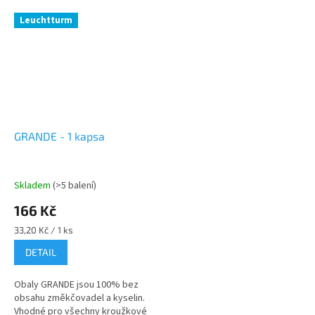
Leuchtturm
GRANDE - 1 kapsa
Skladem
(>5 balení)
166 Kč
Měrná
33,20 Kč / 1 ks
cena:
DETAIL
Obaly GRANDE jsou 100% bez
obsahu změkčovadel a kyselin.
Vhodné pro všechny kroužkové