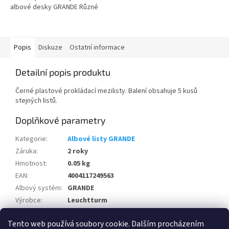
albové desky GRANDE Různé
dělení přihrádek Vnější formát:
242 x 312 mm Balení po 5 kusech
Popis
Diskuze
Ostatní informace
Detailní popis produktu
Černé plastové prokládací mezilisty. Balení obsahuje 5 kusů
stejných listů.
Doplňkové parametry
Kategorie
:
Albové listy GRANDE
Záruka
:
2 roky
Hmotnost
:
0.05 kg
EAN
:
4004117249563
Albový systém
:
GRANDE
Výrobce
:
Leuchtturm
Počet v balení
:
5 ks
Tento web používá soubory cookie. Dalším procházením
Albový systém
:
GRANDE