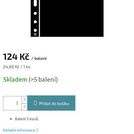
124 Kč
/ balení
Měrná
24,80 Kč / 1 ks
cena:
Skladem
(>5 balení)
Přidat do košíku
Balení 5 kusů.
Detailní informace