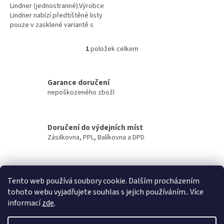
Lindner (jednostranné).Výrobce
Lindner nabízí předtištěné listy
pouze v zasklené variantě s
fólií, která překrývá větší část
přední strany...
1
položek celkem
O
v
l
á
Garance doručení
d
nepoškozeného zboží
a
c
í
Doručení do výdejních míst
p
Zásilkovna, PPL, Balíkovna a DPD
r
v
k
y
Zasíláme
v
Tento web používá soubory cookie. Dalším procházením
do ČR i na Slovensko
ý
tohoto webu vyjadřujete souhlas s jejich používáním.. Více
p
informací
zde
.
i
Z
s
á