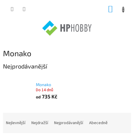
Přejít
NÁKUP
na
obsah
KOŠÍK
Monako
Nejprodávanější
Monako
Do 14 dnů
735 Kč
od
Ř
a
Nejlevnější
Nejdražší
Nejprodávanější
Abecedně
z