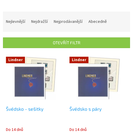
Ř
a
Nejlevnější
Nejdražší
Nejprodávanější
Abecedně
z
e
n
OTEVŘÍT FILTR
í
p
V
r
Lindner
Lindner
ý
o
p
d
i
u
s
k
p
t
r
ů
o
d
Švédsko - sešitky
Švédsko s páry
u
k
t
Do 14 dnů
Do 14 dnů