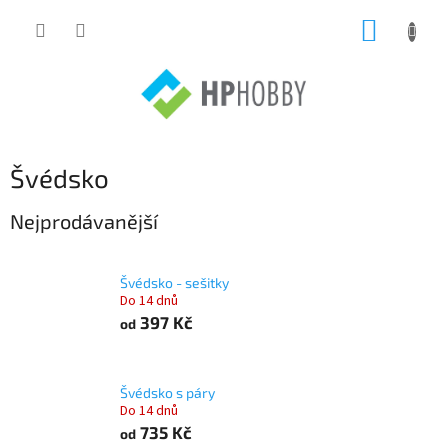
Přejít
NÁKUP
na
obsah
KOŠÍK
Švédsko
Nejprodávanější
Švédsko - sešitky
Do 14 dnů
397 Kč
od
Švédsko s páry
Do 14 dnů
735 Kč
od