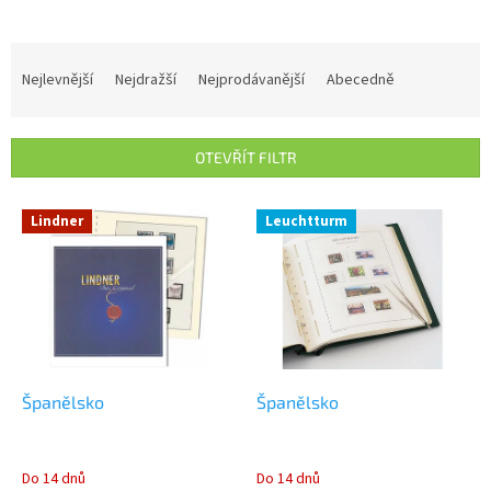
Ř
a
Nejlevnější
Nejdražší
Nejprodávanější
Abecedně
z
e
n
OTEVŘÍT FILTR
í
p
V
r
Lindner
Leuchtturm
ý
o
p
d
i
u
s
k
p
t
r
ů
o
d
Španělsko
Španělsko
u
k
t
Do 14 dnů
Do 14 dnů