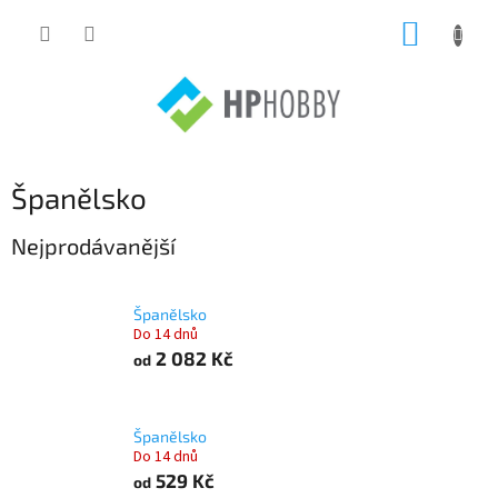
Přejít
NÁKUP
na
obsah
KOŠÍK
Španělsko
Nejprodávanější
Španělsko
Do 14 dnů
2 082 Kč
od
Španělsko
Do 14 dnů
529 Kč
od