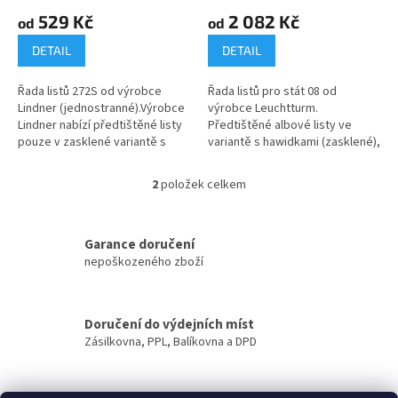
ů
529 Kč
2 082 Kč
od
od
DETAIL
DETAIL
Řada listů 272S od výrobce
Řada listů pro stát 08 od
Lindner (jednostranné).Výrobce
výrobce Leuchtturm.
Lindner nabízí předtištěné listy
Předtištěné albové listy ve
pouze v zasklené variantě s
variantě s hawidkami (zasklené),
fólií, která překrývá větší část
nebo bez hawidek.
přední strany...
2
položek celkem
O
v
l
á
Garance doručení
d
nepoškozeného zboží
a
c
í
Doručení do výdejních míst
p
Zásilkovna, PPL, Balíkovna a DPD
r
v
k
y