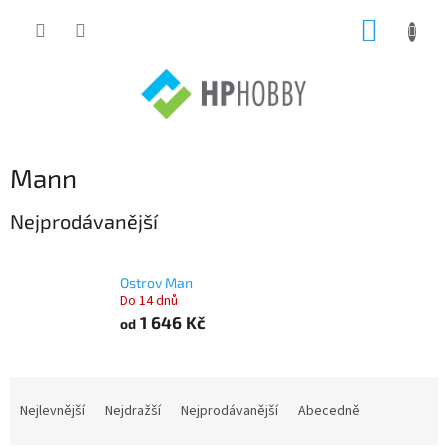
Přejít
NÁKUP
na
obsah
KOŠÍK
Mann
Nejprodávanější
Ostrov Man
Do 14 dnů
1 646 Kč
od
Ř
a
Nejlevnější
Nejdražší
Nejprodávanější
Abecedně
z