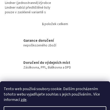
Lindner (jednostranné).Výrobce
Lindner nabízí předtištěné listy
pouze v zasklené variantě s
fólií, která překrývá větší část
přední strany...
1
položek celkem
O
v
l
á
Garance doručení
d
nepoškozeného zboží
a
c
í
Doručení do výdejních míst
p
Zásilkovna, PPL, Balíkovna a DPD
r
v
k
y
Zasíláme
v
Tento web používá soubory cookie. Dalším procházením
do ČR i na Slovensko
ý
tohoto webu vyjadřujete souhlas s jejich používáním.. Více
p
informací
zde
.
i
Z
s
á