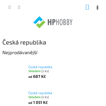
Přejít
NÁKUP
na
obsah
KOŠÍK
Česká republika
Nejprodávanější
Česká republika
Skladem
(1 ks)
687 Kč
od
Česká republika
Skladem
(1 ks)
1 051 Kč
od