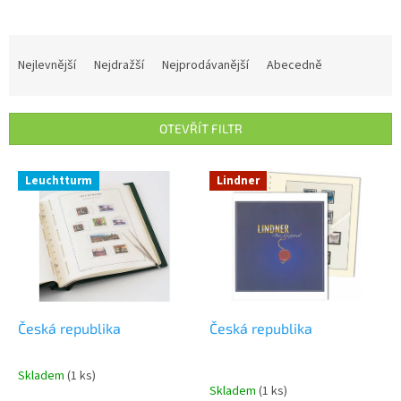
Ř
a
Nejlevnější
Nejdražší
Nejprodávanější
Abecedně
z
e
n
OTEVŘÍT FILTR
í
p
V
r
Leuchtturm
Lindner
ý
o
p
d
i
u
s
k
p
t
r
ů
o
d
Česká republika
Česká republika
u
k
Skladem
(1 ks)
Průměrné
t
Skladem
(1 ks)
hodnocení