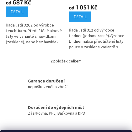
687 Kč
ů
od
produktu
1 051 Kč
od
je
DETAIL
4,6
DETAIL
z
Řada listů 32CZ od výrobce
5
Řada listů 312 od výrobce
Leuchtturm. Předtištěné albové
hvězdiček.
Lindner (jednostranné).Výrobce
listy ve variantě s hawidkami
Lindner nabízí předtištěné listy
(zasklené), nebo bez hawidek.
pouze v zasklené variantě s
fólií, která překrývá větší část
přední strany...
2
položek celkem
O
v
l
á
Garance doručení
d
nepoškozeného zboží
a
c
í
Doručení do výdejních míst
p
Zásilkovna, PPL, Balíkovna a DPD
r
v
k
y