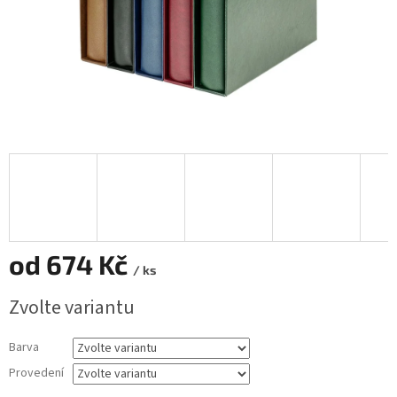
od
674 Kč
/ ks
Měrná
Zvolte variantu
cena:
Barva
Provedení