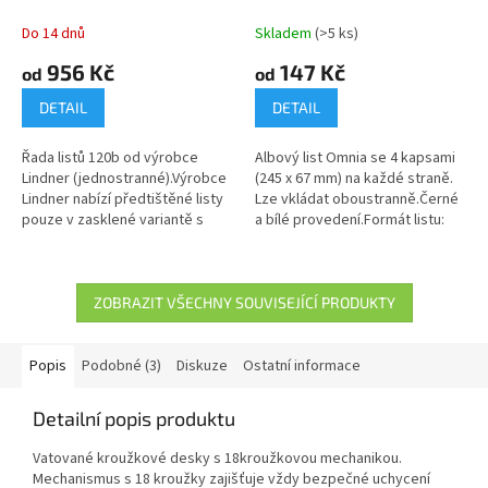
Do 14 dnů
Skladem
(>5 ks)
956 Kč
147 Kč
od
od
DETAIL
DETAIL
Řada listů 120b od výrobce
Albový list Omnia se 4 kapsami
Lindner (jednostranné).Výrobce
(245 x 67 mm) na každé straně.
Lindner nabízí předtištěné listy
Lze vkládat oboustranně.Černé
pouze v zasklené variantě s
a bílé provedení.Formát listu:
fólií, která překrývá větší část
272 x 296 mm.
přední strany...
ZOBRAZIT VŠECHNY SOUVISEJÍCÍ PRODUKTY
Popis
Podobné (3)
Diskuze
Ostatní informace
Detailní popis produktu
Vatované kroužkové desky s 18kroužkovou mechanikou.
Mechanismus s 18 kroužky zajišťuje vždy bezpečné uchycení