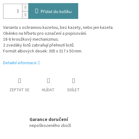
Přidat do košíku
Varianta s ochrannou kazetou, bez kazety, nebo jen kazeta.
Okénko na hřbetu pro označení a popisování.
18-ti kroužkový mechanizmus.
2 zvedáky listů zabraňují přehnutí listů.
Formát albových desek: 305 x 317 x 50 mm.
Detailní informace
ZEPTAT SE
HLÍDAT
SDÍLET
Garance doručení
nepoškozeného zboží