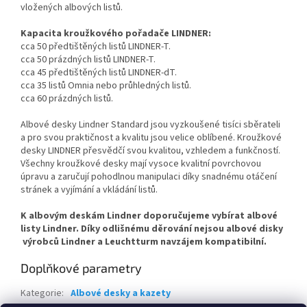
vložených albových listů.
Kapacita kroužkového pořadače LINDNER:
cca 50 předtištěných listů LINDNER-T.
cca 50 prázdných listů LINDNER-T.
cca 45 předtištěných listů LINDNER-dT.
cca 35 listů Omnia nebo průhledných listů.
cca 60 prázdných listů.
Albové desky Lindner Standard jsou vyzkoušené tisíci sběrateli
a pro svou praktičnost a kvalitu jsou velice oblíbené. Kroužkové
desky LINDNER přesvědčí svou kvalitou, vzhledem a funkčností.
Všechny kroužkové desky mají vysoce kvalitní povrchovou
úpravu a zaručují pohodlnou manipulaci díky snadnému otáčení
stránek a vyjímání a vkládání listů.
K albovým deskám Lindner doporučujeme vybírat albové
listy Lindner. Díky odlišnému děrování nejsou albové disky
výrobců Lindner a Leuchtturm navzájem kompatibilní.
Doplňkové parametry
Kategorie
:
Albové desky a kazety