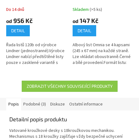
Do 14 dnů
Skladem
(>5 ks)
956 Kč
147 Kč
od
od
DETAIL
DETAIL
Řada listů 120b od výrobce
Albový list Omnia se 4 kapsami
Lindner (jednostranné).Výrobce
(245 x 67 mm) na každé straně.
Lindner nabízí předtištěné listy
Lze vkládat oboustranně.Černé
pouze v zasklené variantě s
a bílé provedení.Formát listu:
fólií, která překrývá větší část
272 x 296 mm.
přední strany...
ZOBRAZIT VŠECHNY SOUVISEJÍCÍ PRODUKTY
Popis
Podobné (3)
Diskuze
Ostatní informace
Detailní popis produktu
Vatované kroužkové desky s 18kroužkovou mechanikou.
Mechanismus s 18 kroužky zajišťuje vždy bezpečné uchycení