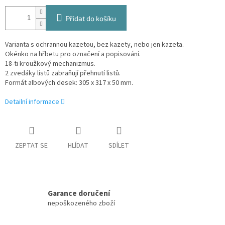
Přidat do košíku
Varianta s ochrannou kazetou, bez kazety, nebo jen kazeta.
Okénko na hřbetu pro označení a popisování.
18-ti kroužkový mechanizmus.
2 zvedáky listů zabraňují přehnutí listů.
Formát albových desek: 305 x 317 x 50 mm.
Detailní informace
ZEPTAT SE
HLÍDAT
SDÍLET
Garance doručení
nepoškozeného zboží