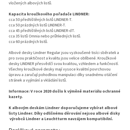
vložených albových listů.
Kapacita kroužkového pořadače LINDNER:
cca 50 předtištěných listů LINDNER-T.
cca 50 prázdných listů LINDNER-T.
cca 45 předtištěných listů LINDNER-dT.
cca 35 listů Omnia nebo průhledných listů.
cca 60 prázdných listů.
Albové desky Lindner Regular jsou vyzkoušené tisíci sběrateli a
pro svou praktičnost a kvalitu jsou velice oblíbené. Kroužkové
desky LINDNER přesvědčí svou kvalitou, vzhledem a funkčností.
Všechny kroužkové desky mají vysoce kvalitní povrchovou
úpravu a zaručují pohodlnou manipulaci díky snadnému otáčení
stránek a vyjímání a vkládání listů.
Informace: V roce 2020 došlo k výměně materiálu ochranné
kazety.
K albovým deskám Lindner doporučujeme vybírat albové
listy Lindner. Díky odlišnému děrování nejsou albové disky
výrobců Lindner a Leuchtturm navzájem kompatibilní.
Doplňkové parametry