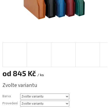
od
845 Kč
/ ks
Měrná
Zvolte variantu
cena:
Barva
Provedení