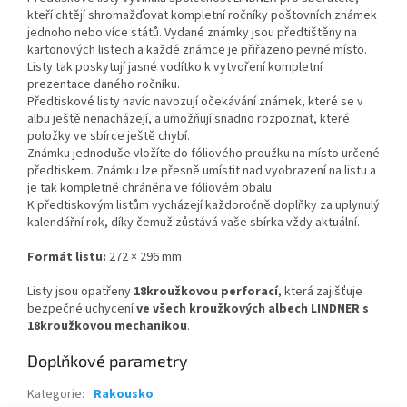
kteří chtějí shromažďovat kompletní ročníky poštovních známek
jednoho nebo více států. Vydané známky jsou předtištěny na
kartonových listech a každé známce je přiřazeno pevné místo.
Listy tak poskytují jasné vodítko k vytvoření kompletní
prezentace daného ročníku.
Předtiskové listy navíc navozují očekávání známek, které se v
albu ještě nenacházejí, a umožňují snadno rozpoznat, které
položky ve sbírce ještě chybí.
Známku jednoduše vložíte do fóliového proužku na místo určené
předtiskem. Známku lze přesně umístit nad vyobrazení na listu a
je tak kompletně chráněna ve fóliovém obalu.
K předtiskovým listům vycházejí každoročně doplňky za uplynulý
kalendářní rok, díky čemuž zůstává vaše sbírka vždy aktuální.
Formát listu:
272 × 296 mm
Listy jsou opatřeny
18kroužkovou perforací
, která zajišťuje
bezpečné uchycení
ve všech kroužkových albech LINDNER s
18kroužkovou mechanikou
.
Doplňkové parametry
Kategorie
:
Rakousko