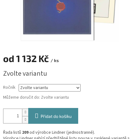
od
1 132 Kč
/ ks
Měrná
Zvolte variantu
cena:
Ročník
Můžeme doručit do:
Zvolte variantu
Přidat do košíku
Řada listů
209
od výrobce Lindner (jednostranné).
Výrobce Lindner nabízí předtištěné listy pouze v zasklené variantě s