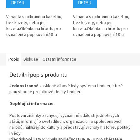
DETAIL
DETAIL
Varianta s ochrannou kazetou,
Varianta s ochrannou kazetou,
bez kazety, nebo jen
bez kazety, nebo jen
kazeta.Okénko na hřbetu pro
kazeta.Okénko na hřbetu pro
označení a popisování.18-ti
označení a popisování.18-ti
kroužkový mechanizmus.2
kroužkový mechanizmus.2
zvedáky listů zabraňují přehnutí
zvedáky listů zabraňují přehnutí
listů.Formát...
listů.Formát...
Popis
Diskuze
Ostatní informace
Detailní popis produktu
Jednostranné
zasklené albové listy systému Lindner, které
jsou vhodné pro albové desky Lindner.
Doplňující informace:
Poštovní známky zachycují významné události jednotlivých
států, informují o světadílech, organizacích a společenstvích
národů, nahlížejí do kultury a představují vrcholy historie, politiky
i vědy.
Předtiskové listy vyvinula společnost LINDNER pro sběratele,