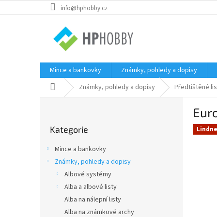
Přejít
info@hphobby.cz
na
obsah
Mince a bankovky
Známky, pohledy a dopisy
Domů
Známky, pohledy a dopisy
Předtištěné li
P
Eur
o
Přeskočit
s
Kategorie
kategorie
Lindne
t
r
Mince a bankovky
a
Známky, pohledy a dopisy
n
Albové systémy
n
í
Alba a albové listy
p
Alba na nálepní listy
a
Alba na známkové archy