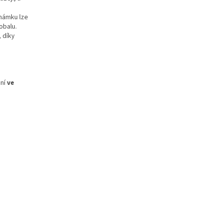
námku lze
obalu.
 díky
ení
ve