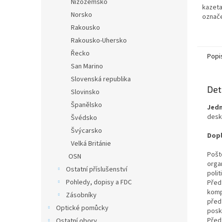
Nizozemsko
kazeta
Norsko
označe
krouž
Rakousko
zvedák
Rakousko-Uhersko
listů.F
Řecko
Popi
San Marino
Slovenská republika
Det
Slovinsko
Španělsko
Jed
desk
Švédsko
Švýcarsko
Dopl
Velká Británie
Pošt
OSN
organ
Ostatní příslušenství
polit
Pohledy, dopisy a FDC
Před
komp
Zásobníky
před
Optické pomůcky
posk
Předt
Ostatní obory