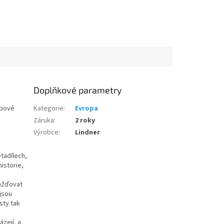
Doplňkové parametry
lbové
Kategorie
:
Evropa
Záruka
:
2 roky
Výrobce
:
Lindner
tadílech,
historie,
mažďovat
jsou
sty tak
ázejí, a