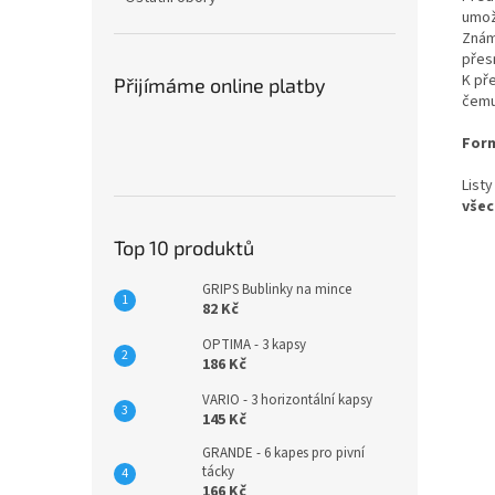
umož
Znám
přes
K př
Přijímáme online platby
čemu
Form
List
všec
Top 10 produktů
GRIPS Bublinky na mince
82 Kč
OPTIMA - 3 kapsy
186 Kč
VARIO - 3 horizontální kapsy
145 Kč
GRANDE - 6 kapes pro pivní
tácky
166 Kč