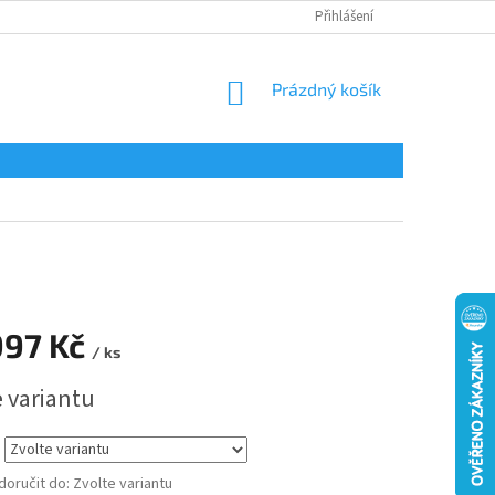
Přihlášení
NÁKUPNÍ
Prázdný košík
KOŠÍK
997 Kč
/ ks
e variantu
oručit do:
Zvolte variantu