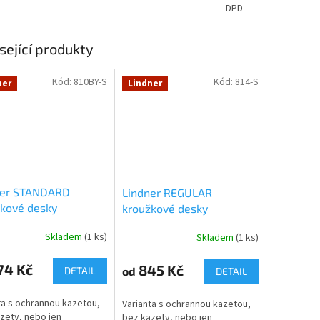
DPD
sející produkty
Kód:
810BY-S
Kód:
814-S
ner
Lindner
ner STANDARD
Lindner REGULAR
kové desky
kroužkové desky
Skladem
(1 ks)
Skladem
(1 ks)
74 Kč
845 Kč
od
DETAIL
DETAIL
ta s ochrannou kazetou,
Varianta s ochrannou kazetou,
zety, nebo jen
bez kazety, nebo jen