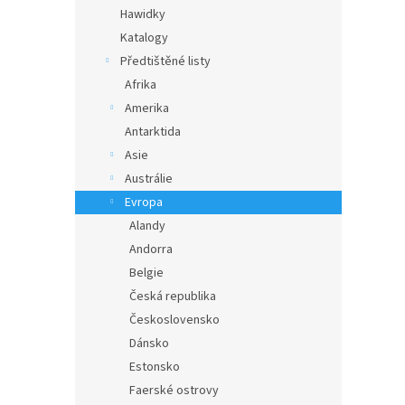
n
Hawidky
e
Katalogy
l
Předtištěné listy
Afrika
Amerika
Antarktida
Asie
Austrálie
Evropa
Alandy
Andorra
Belgie
Česká republika
Československo
Dánsko
Estonsko
Faerské ostrovy