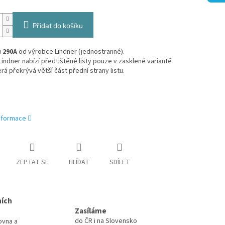
Přidat do košíku
ů
290A
od výrobce Lindner (jednostranné).
indner nabízí předtištěné listy pouze v zasklené variantě
terá překrývá větší část přední strany listu.
informace
ZEPTAT SE
HLÍDAT
SDÍLET
ních
Zasíláme
do ČR i na Slovensko
ovna a