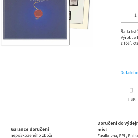
Řada list
Výrobce L
s fólií, k
Detailní 
TISK
Doručení do výdej
Garance doručení
míst
nepoškozeného zboží
Zásilkovna, PPL, Balík