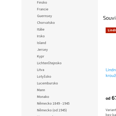
Finsko
Francie
Guernsey
Souvi
Chorvatsko
Itálie
Lind
Irsko
Island
Jersey
Kypr
Lichtenštejnsko
Lind
Litva
krouž
Lotyšsko
Lucembursko
Mann
Monako
6
od
Německo 1849 - 1945
Varian
Německo (od 1945)
bez ka