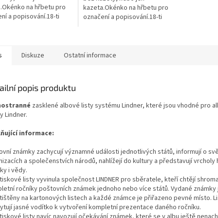
.Okénko na hřbetu pro
kazeta.Okénko na hřbetu pro
ní a popisování.18-ti
označení a popisování.18-ti
kový mechanizmus.2
kroužkový mechanizmus.2
y listů zabraňují přehnutí
zvedáky listů zabraňují přehnutí
ormát...
listů.Formát...
s
Diskuze
Ostatní informace
ailní popis produktu
nostranné
zasklené albové listy systému Lindner, které jsou vhodné pro a
y Lindner.
ňující informace:
ovní známky zachycují významné události jednotlivých států, informují o svě
izacích a společenstvích národů, nahlížejí do kultury a představují vrcholy 
iky i vědy.
tiskové listy vyvinula společnost LINDNER pro sběratele, kteří chtějí shro
letní ročníky poštovních známek jednoho nebo více států. Vydané známky 
tištěny na kartonových listech a každé známce je přiřazeno pevné místo. Li
ytují jasné vodítko k vytvoření kompletní prezentace daného ročníku.
iskové listy navíc navozují očekávání známek, které se v albu ještě nenach