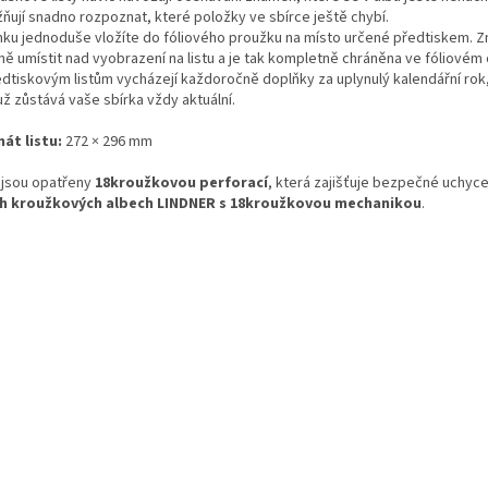
ňují snadno rozpoznat, které položky ve sbírce ještě chybí.
ku jednoduše vložíte do fóliového proužku na místo určené předtiskem. Z
ně umístit nad vyobrazení na listu a je tak kompletně chráněna ve fóliovém 
edtiskovým listům vycházejí každoročně doplňky za uplynulý kalendářní rok,
ž zůstává vaše sbírka vždy aktuální.
át listu:
272 × 296 mm
y jsou opatřeny
18kroužkovou perforací
, která zajišťuje bezpečné uchyc
h kroužkových albech LINDNER s 18kroužkovou mechanikou
.