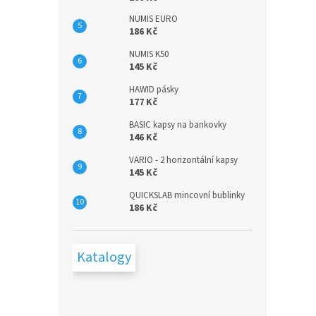
NUMIS EURO
186 Kč
NUMIS K50
145 Kč
HAWID pásky
177 Kč
BASIC kapsy na bankovky
146 Kč
VARIO - 2 horizontální kapsy
145 Kč
QUICKSLAB mincovní bublinky
186 Kč
Katalogy