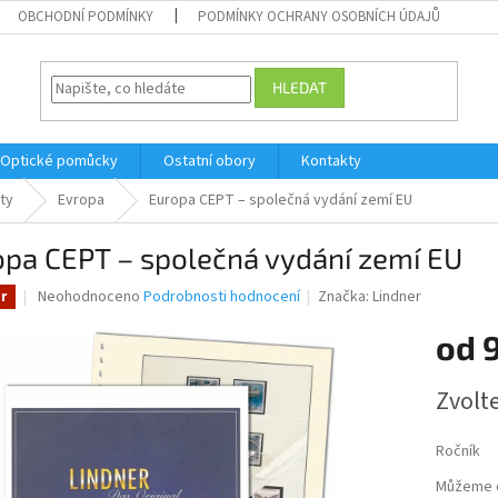
OBCHODNÍ PODMÍNKY
PODMÍNKY OCHRANY OSOBNÍCH ÚDAJŮ
HLEDAT
Optické pomůcky
Ostatní obory
Kontakty
sty
Evropa
Europa CEPT – společná vydání zemí EU
opa CEPT – společná vydání zemí EU
Průměrné
Neohodnoceno
Podrobnosti hodnocení
Značka:
Lindner
r
hodnocení
produktu
od
je
0,0
Měrná
Zvolt
z
cena:
5
hvězdiček.
Ročník
Můžeme d