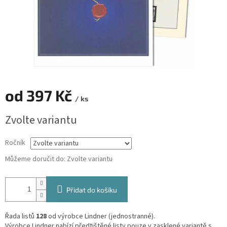
od
397 Kč
/ ks
Měrná
Zvolte variantu
cena:
Ročník
Můžeme doručit do:
Zvolte variantu
Přidat do košíku
Řada listů
128
od výrobce Lindner (jednostranné).
Výrobce Lindner nabízí předtištěné listy pouze v zasklené variantě s