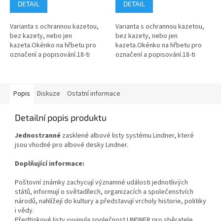
DETAIL
DETAIL
Varianta s ochrannou kazetou,
Varianta s ochrannou kazetou,
bez kazety, nebo jen
bez kazety, nebo jen
kazeta.Okénko na hřbetu pro
kazeta.Okénko na hřbetu pro
označení a popisování.18-ti
označení a popisování.18-ti
kroužkový mechanizmus.2
kroužkový mechanizmus.2
zvedáky listů zabraňují přehnutí
zvedáky listů zabraňují přehnutí
listů.Formát...
listů.Formát...
Popis
Diskuze
Ostatní informace
Detailní popis produktu
Jednostranné
zasklené albové listy systému Lindner, které
jsou vhodné pro albové desky Lindner.
Doplňující informace:
Poštovní známky zachycují významné události jednotlivých
států, informují o světadílech, organizacích a společenstvích
národů, nahlížejí do kultury a představují vrcholy historie, politiky
i vědy.
Předtiskové listy vyvinula společnost LINDNER pro sběratele,