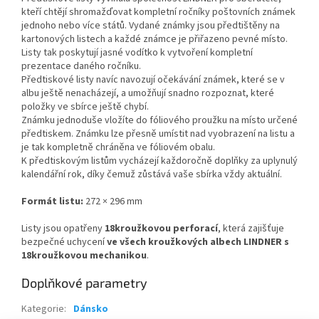
kteří chtějí shromažďovat kompletní ročníky poštovních známek
jednoho nebo více států. Vydané známky jsou předtištěny na
kartonových listech a každé známce je přiřazeno pevné místo.
Listy tak poskytují jasné vodítko k vytvoření kompletní
prezentace daného ročníku.
Předtiskové listy navíc navozují očekávání známek, které se v
albu ještě nenacházejí, a umožňují snadno rozpoznat, které
položky ve sbírce ještě chybí.
Známku jednoduše vložíte do fóliového proužku na místo určené
předtiskem. Známku lze přesně umístit nad vyobrazení na listu a
je tak kompletně chráněna ve fóliovém obalu.
K předtiskovým listům vycházejí každoročně doplňky za uplynulý
kalendářní rok, díky čemuž zůstává vaše sbírka vždy aktuální.
Formát listu:
272 × 296 mm
Listy jsou opatřeny
18kroužkovou perforací
, která zajišťuje
bezpečné uchycení
ve všech kroužkových albech LINDNER s
18kroužkovou mechanikou
.
Doplňkové parametry
Kategorie
:
Dánsko