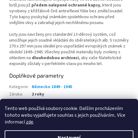
listů jsou již
předem nalepené ochranné kapsy
, které jsou
vyrobeny z křišťálově čiré antireflexní fólie bez změkčovadel.
Tyto kapsy poskytují známkám spolehlivou ochranu před
vnějšími vlivy a zabraňují jejich nechtěnému posunu.
Listy jsou navrženy pro standardní 13-děrový systém, což
umožňuje jejich snadné vkládání do sběratelských alb. S rozměry
270 x 297 mm jsou ideální pro uspořádání evropských známek z
období 1849–1945. Všechny použité materiály byly zvoleny s
ohledem na
dlouhodobou archivaci
, aby vaše filatelistické
exponáty zůstaly v perfektním stavu po mnoho let.
Doplňkové parametry
Kategorie
:
Německo 1849 - 1945
Záruka
:
2 roky
EAN
:
Zvolte variantu
Tento web používá soubory cookie. Dalším procházením
Výrobce
:
Leuchtturm
tohoto webu vyjadřujete souhlas s jejich používáním.. Více
informací
zde
.
Z
á
Nastavení