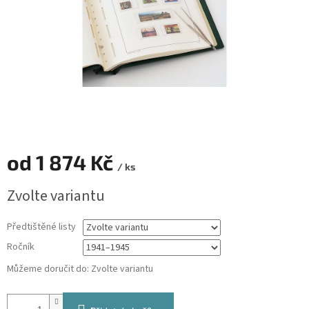
od
1 874 Kč
/ ks
Měrná
Zvolte variantu
cena:
Předtištěné listy
Ročník
Můžeme doručit do:
Zvolte variantu