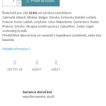
Přidat do košíku
Řada listů pro stát
22 BG
od výrobce Leuchtturm.
Zahrnuté oblasti: Albánie. Belgie. Dánsko. Estonsko (lokální vydání).
Francie. Kotor. Lublaň. Lotyšsko. Litva. Makedonie. Černá Hora. Rusko
(Pskov). Srbsko. Ukrajina (civilní správa.). Zakynthos. Zadar. Legie
svobodných Indů.
Předtištěné albové listy ve variantě s hawidkami (zasklené), nebo bez
hawidek.
Detailní informace
ZEPTAT SE
HLÍDAT
SDÍLET
Garance doručení
nepoškozeného zboží