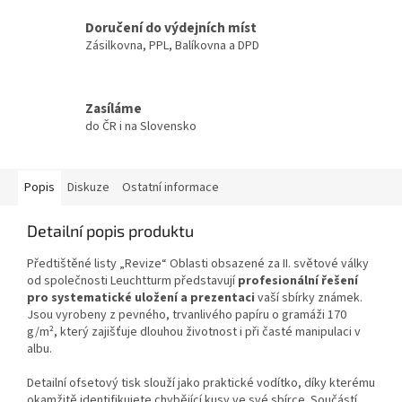
Doručení do výdejních míst
Zásilkovna, PPL, Balíkovna a DPD
Zasíláme
do ČR i na Slovensko
Popis
Diskuze
Ostatní informace
Detailní popis produktu
Předtištěné listy „Revize“ Oblasti obsazené za II. světové války
od společnosti Leuchtturm představují
profesionální řešení
pro systematické uložení a prezentaci
vaší sbírky známek.
Jsou vyrobeny z pevného, trvanlivého papíru o gramáži 170
g/m², který zajišťuje dlouhou životnost i při časté manipulaci v
albu.
Detailní ofsetový tisk slouží jako praktické vodítko, díky kterému
okamžitě identifikujete chybějící kusy ve své sbírce. Součástí