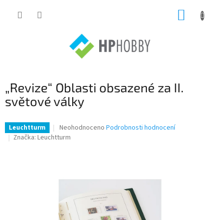
Přejít
NÁKUP
na
obsah
KOŠÍK
„Revize“ Oblasti obsazené za II.
světové války
Průměrné
Neohodnoceno
Podrobnosti hodnocení
Leuchtturm
hodnocení
Značka:
Leuchtturm
produktu
je
0,0
z
5
hvězdiček.