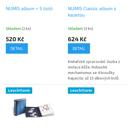
o
d
NUMIS album + 5 listů
NUMIS Classic album s
u
kazetou
k
t
Skladem
(2 ks)
Skladem
(3 ks)
ů
520 Kč
624 Kč
DETAIL
DETAIL
Knihařské zpracování. Vazba z
imitace kůže. Robustní
mechanismus se 4 kroužky.
Kapacita: až 15 albových listů.
Leuchtturm
Leuchtturm