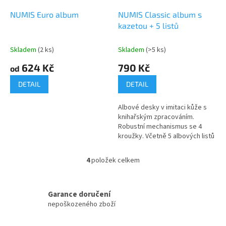
NUMIS Euro album
NUMIS Classic album s
kazetou + 5 listů
Skladem
(2 ks)
Skladem
(>5 ks)
624 Kč
790 Kč
od
DETAIL
DETAIL
Albové desky v imitaci kůže s
knihařským zpracováním.
Robustní mechanismus se 4
kroužky. Včetně 5 albových listů
NUMIS (44, 34, 25, 17 a s různými
průměry). Kapacita: až 15...
4
položek celkem
O
v
l
á
Garance doručení
d
nepoškozeného zboží
a
c