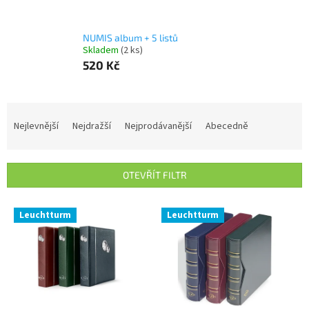
NUMIS album + 5 listů
Skladem
(2 ks)
520 Kč
Ř
a
Nejlevnější
Nejdražší
Nejprodávanější
Abecedně
z
e
n
OTEVŘÍT FILTR
í
p
V
r
Leuchtturm
Leuchtturm
ý
o
p
d
i
u
s
k
p
t
r
ů