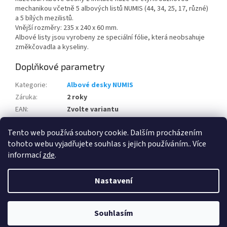
mechanikou včetně 5 albových listů NUMIS (44, 34, 25, 17, různé)
a 5 bílých mezilistů.
Vnější rozměry: 235 x 240 x 60 mm.
Albové listy jsou vyrobeny ze speciální fólie, která neobsahuje
změkčovadla a kyseliny.
Doplňkové parametry
Kategorie
:
Albové desky NUMIS
Záruka
:
2 roky
EAN
:
Zvolte variantu
Albový systém
:
NUMIS
Tento web používá soubory cookie. Dalším procházením
Výrobce
:
Leuchtturm
tohoto webu vyjadřujete souhlas s jejich používáním.. Více
informací
zde
.
Z
á
Nastavení
Vytvořil Shoptet
p
a
t
Souhlasím
Copyright 2026
HPhobby s.r.o.
. Všechna práva vyhrazena.
í