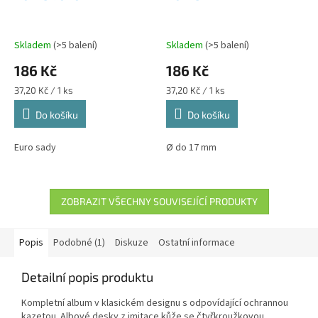
Skladem
(>5 balení)
Skladem
(>5 balení)
186 Kč
186 Kč
Měrná
Měrná
37,20 Kč / 1 ks
37,20 Kč / 1 ks
cena:
cena:
Do košíku
Do košíku
Euro sady
Ø do 17 mm
ZOBRAZIT VŠECHNY SOUVISEJÍCÍ PRODUKTY
Popis
Podobné (1)
Diskuze
Ostatní informace
Detailní popis produktu
Kompletní album v klasickém designu s odpovídající ochrannou
kazetou. Albové desky z imitace kůže se čtyřkroužkovou