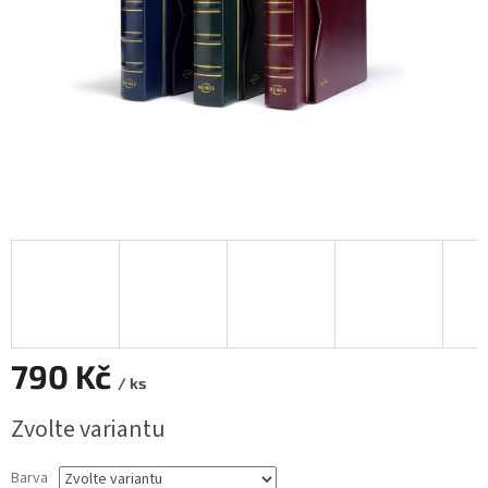
790 Kč
/ ks
Měrná
Zvolte variantu
cena:
Barva