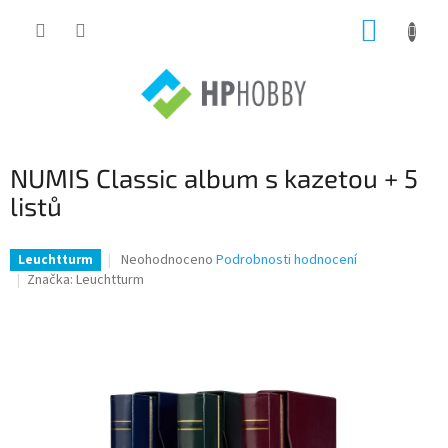
Přejít
NÁKUP
na
obsah
KOŠÍK
NUMIS Classic album s kazetou + 5
listů
Průměrné
Neohodnoceno
Podrobnosti hodnocení
Leuchtturm
hodnocení
Značka:
Leuchtturm
produktu
je
0,0
z
5
hvězdiček.