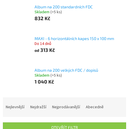
Album na 200 standardních FDC
Skladem
(>5 ks)
832 Kč
MAXI - 6 horizontálních kapes 150 x 100 mm
Do 14 dnů
313 Kč
od
Album na 200 velkých FDC / dopisů
Skladem
(>5 ks)
1 040 Kč
Ř
a
Nejlevnější
Nejdražší
Nejprodávanější
Abecedně
z
e
n
OTEVŘÍT FILTR