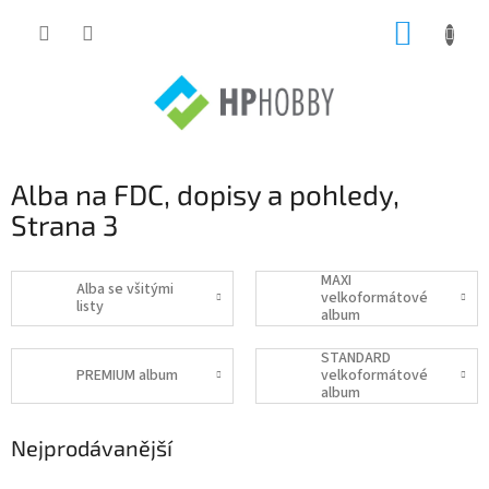
Přejít
NÁKUP
na
obsah
KOŠÍK
Alba na FDC, dopisy a pohledy
,
Strana 3
MAXI
Alba se všitými
velkoformátové
listy
album
STANDARD
PREMIUM album
velkoformátové
album
Nejprodávanější