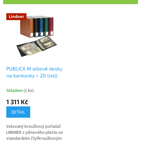
í
p
V
r
Lindner
ý
o
p
d
i
u
s
k
p
t
r
ů
o
d
PUBLICA M albové desky
u
na bankovky + 20 listů
k
t
Skladem
(1 ks)
ů
1 311 Kč
DETAIL
Vatovaný kroužkový pořadač
LINDNER z pěnového plastu se
standardním čtyřkroužkovým