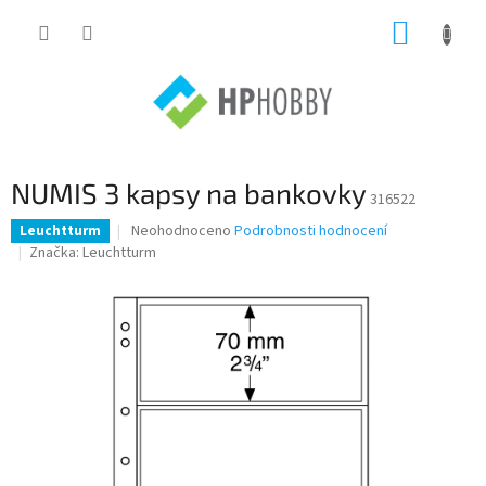
Přejít
NÁKUP
na
obsah
KOŠÍK
NUMIS 3 kapsy na bankovky
316522
Průměrné
Neohodnoceno
Podrobnosti hodnocení
Leuchtturm
hodnocení
Značka:
Leuchtturm
produktu
je
0,0
z
5
hvězdiček.