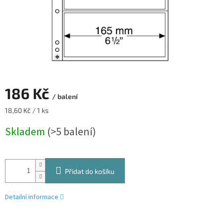
186 Kč
/ balení
Měrná
18,60 Kč / 1 ks
cena:
Skladem
(>5 balení)
Přidat do košíku
Detailní informace