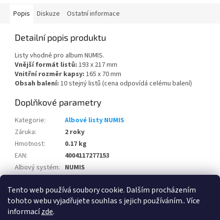
Popis
Diskuze
Ostatní informace
Detailní popis produktu
Listy vhodné pro album NUMIS.
Vnější formát listů:
193 x 217 mm
Vnitřní rozměr kapsy:
165 x 70 mm
Obsah balení:
10 stejný listů (cena odpovídá celému balení)
Doplňkové parametry
Kategorie
:
Albové listy NUMIS
Záruka
:
2 roky
Hmotnost
:
0.17 kg
EAN
:
4004117277153
Albový systém
:
NUMIS
Výrobce
:
Leuchtturm
Tento web používá soubory cookie. Dalším procházením
Počet v balení
:
10 ks
tohoto webu vyjadřujete souhlas s jejich používáním.. Více
informací
zde
.
Z