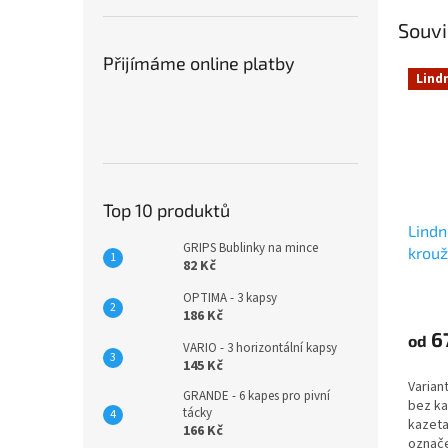
Souvi
Přijímáme online platby
Lind
Top 10 produktů
Lind
GRIPS Bublinky na mince
krouž
82 Kč
OPTIMA - 3 kapsy
186 Kč
6
od
VARIO - 3 horizontální kapsy
145 Kč
Varian
GRANDE - 6 kapes pro pivní
bez ka
tácky
kazeta
166 Kč
označe