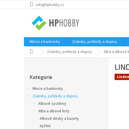
Přejít
info@hphobby.cz
na
obsah
Mince a bankovky
Známky, pohledy a dopisy
Domů
Známky, pohledy a dopisy
Alba a albové l
P
LIN
o
Přeskočit
s
Kategorie
kategorie
Lindne
t
r
Mince a bankovky
a
Známky, pohledy a dopisy
n
Albové systémy
n
í
Alba a albové listy
p
Albové desky a kazety
a
ALPHA