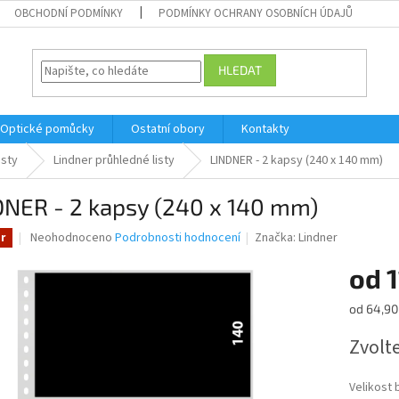
OBCHODNÍ PODMÍNKY
PODMÍNKY OCHRANY OSOBNÍCH ÚDAJŮ
HLEDAT
Optické pomůcky
Ostatní obory
Kontakty
isty
Lindner průhledné listy
LINDNER - 2 kapsy (240 x 140 mm)
DNER - 2 kapsy (240 x 140 mm)
Průměrné
Neohodnoceno
Podrobnosti hodnocení
Značka:
Lindner
r
hodnocení
produktu
od
1
je
0,0
Měrná
od 64,90 
z
cena:
5
Zvolt
hvězdiček.
Velikost 