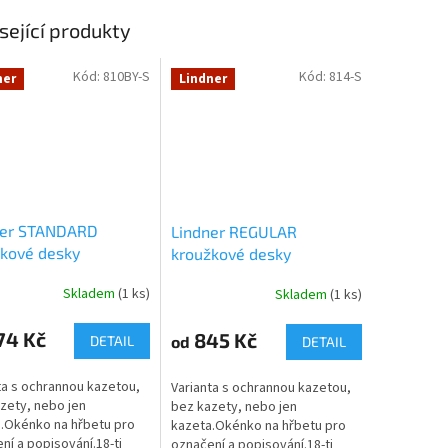
sející produkty
Kód:
810BY-S
Kód:
814-S
ner
Lindner
ner STANDARD
Lindner REGULAR
kové desky
kroužkové desky
Skladem
(1 ks)
Skladem
(1 ks)
74 Kč
845 Kč
od
DETAIL
DETAIL
ta s ochrannou kazetou,
Varianta s ochrannou kazetou,
zety, nebo jen
bez kazety, nebo jen
.Okénko na hřbetu pro
kazeta.Okénko na hřbetu pro
ní a popisování.18-ti
označení a popisování.18-ti