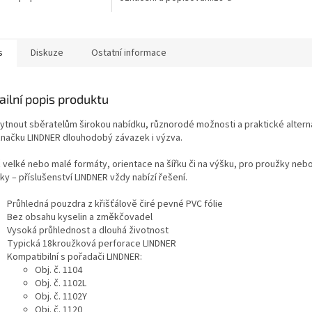
kový mechanizmus.2
kroužkový mechanizmus.2
y listů zabraňují přehnutí
zvedáky listů zabraňují přehnutí
ormát...
listů.Formát...
s
Diskuze
Ostatní informace
ailní popis produktu
ytnout sběratelům širokou nabídku, různorodé možnosti a praktické alternat
značku LINDNER dlouhodobý závazek i výzva.
ž velké nebo malé formáty, orientace na šířku či na výšku, pro proužky ne
ky – příslušenství LINDNER vždy nabízí řešení.
Průhledná pouzdra z křišťálově čiré pevné PVC fólie
Bez obsahu kyselin a změkčovadel
Vysoká průhlednost a dlouhá životnost
Typická 18kroužková perforace LINDNER
Kompatibilní s pořadači LINDNER:
Obj. č. 1104
Obj. č. 1102L
Obj. č. 1102Y
Obj. č. 1120