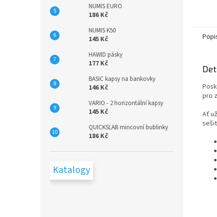
NUMIS EURO
krouž
186 Kč
zvedák
listů.F
NUMIS K50
Popi
145 Kč
HAWID pásky
177 Kč
Det
BASIC kapsy na bankovky
Posk
146 Kč
pro 
VARIO - 2 horizontální kapsy
145 Kč
Ať u
sešit
QUICKSLAB mincovní bublinky
186 Kč
Katalogy