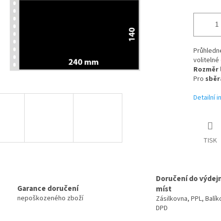
Průhledné
volitelné
Rozměr l
Pro
sběr
Detailní 
TISK
Doručení do výdej
Garance doručení
míst
nepoškozeného zboží
Zásilkovna, PPL, Balík
DPD