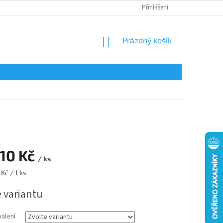
Přihlášení
NÁKUPNÍ
Prázdný košík
KOŠÍK
10 Kč
/ ks
Kč / 1 ks
e variantu
balení