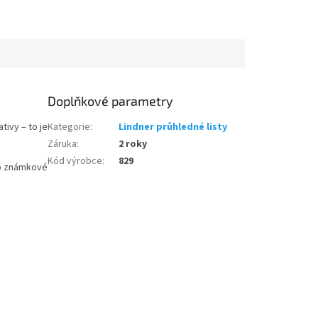
Doplňkové parametry
ivy – to je
Kategorie
:
Lindner průhledné listy
Záruka
:
2 roky
Kód výrobce
:
829
bo známkové