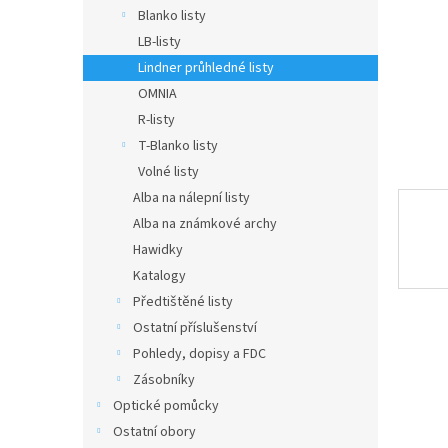
n
Blanko listy
e
LB-listy
l
Lindner průhledné listy
OMNIA
R-listy
T-Blanko listy
Volné listy
Alba na nálepní listy
Alba na známkové archy
Hawidky
Katalogy
Předtištěné listy
Ostatní příslušenství
Pohledy, dopisy a FDC
Zásobníky
Optické pomůcky
Ostatní obory