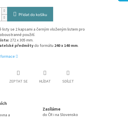
Přidat do košíku
 listy se 2 kapsami a černým vloženým listem pro
 oboustranné použití.
istu:
272 x 305 mm.
atelské předměty
do formátu
240 x 140 mm
.
informace
ZEPTAT SE
HLÍDAT
SDÍLET
ních
Zasíláme
do ČR i na Slovensko
ovna a